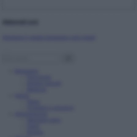
Abbonati ora!
Starbene ti regala benessere ogni mese!
Benessere
Psicologia
Rimedi naturali
Bellezza
Salute
News
Problemi e soluzioni
Alimentazione
Mangiare sano
Diete
Ricette