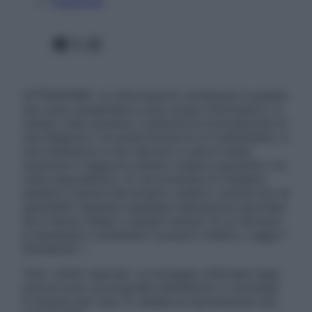
Pubblicità
Facebook
X
Instagram
ATTENZIONE: Le informazioni contenute in questo
sito sono presentate a solo scopo informativo, in
nessun caso possono costituire la formulazione di
una diagnosi o la prescrizione di un trattamento, e
non intendono e non devono in alcun modo
sostituire il rapporto diretto medico-paziente o la
visita specialistica. Si raccomanda di chiedere
sempre il parere del proprio medico curante e/o di
specialisti riguardo qualsiasi indicazione riportata.
Se si hanno dubbi o quesiti sull’uso di un farmaco
è necessario contattare il proprio medico. Leggi il
Disclaimer »
Tutti i diritti riservati. Le immagini utilizzate negli
articoli sono di proprietà dell’editore o concesse
in licenza per l’uso. È vietata la riproduzione non