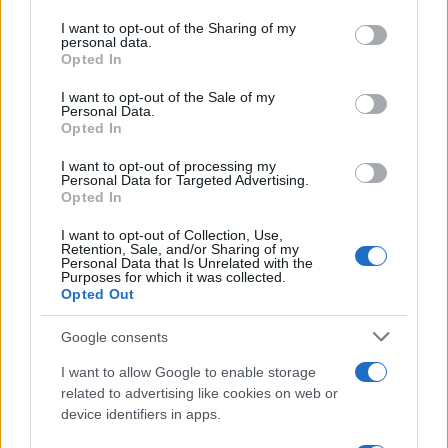
on the IAB’s List of Downstream Participants that may further
I want to opt-out of the Sharing of my
disclose it to other third parties.
personal data.
Opted In
Please note that this website/app uses one or more Google
services and may gather and store information including but
I want to opt-out of the Sale of my
Personal Data.
not limited to your visit or usage behaviour. You may click to
Opted In
grant or deny consent to Google and its third-party tags to
use your data for below specified purposes in below Google
I want to opt-out of processing my
consent section.
Personal Data for Targeted Advertising.
Opted In
I want to opt-out of Collection, Use,
Retention, Sale, and/or Sharing of my
Personal Data that Is Unrelated with the
Purposes for which it was collected.
Opted Out
Google consents
I want to allow Google to enable storage
related to advertising like cookies on web or
device identifiers in apps.