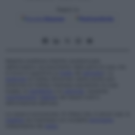
Seguici su
Google
Discover
Fonti preferite
Malattia ereditaria infantile caratterizzata
dall’eccessivo accrescimento della parte di osso che
si trova in superficie (a
livello
del
periostio
). La
sindrome
di Caffey-Silverman (detta anche solo
sindrome di Caffey
) interessa soprattutto le ossa
lunghe, la
mandibola
e la
clavicola
, causando
rigonfiamento
(
edema
) dei tessuti molli e
deformazione dell’osso.
La causa è sconosciuta. Si ritiene che, in alcuni casi, la
malattia
sia trasmessa con modalità
dominante
indipendente dal
sesso
.