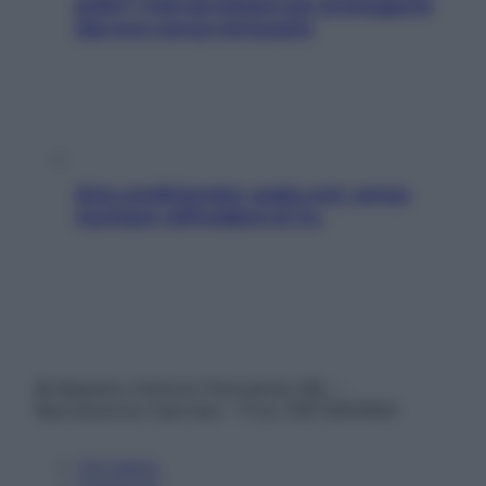
pelle? I miti da sfatare per proteggerla
davvero senza stressarla
Aria condizionata: usala così, senza
rischiare raffreddore & Co.
© Belpietro Edizioni Periodiche SRL –
Riproduzione riservata – P.Iva 13673600964
Chi siamo