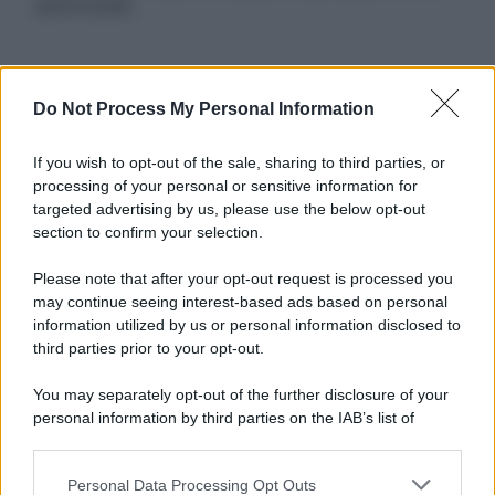
autorizzata.
Informativa
Do Not Process My Personal Information
Privacy Policy
Cookie Policy
If you wish to opt-out of the sale, sharing to third parties, or
Note Legali
processing of your personal or sensitive information for
Preferenze Privacy
targeted advertising by us, please use the below opt-out
section to confirm your selection.
Please note that after your opt-out request is processed you
may continue seeing interest-based ads based on personal
information utilized by us or personal information disclosed to
third parties prior to your opt-out.
You may separately opt-out of the further disclosure of your
personal information by third parties on the IAB’s list of
downstream participants.
Personal Data Processing Opt Outs
This information may also be disclosed by us to third parties