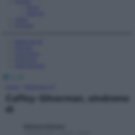
Fitness
Sport
Esercizi
Video
Podcast
Medicina AZ
Farmaci
Calcolatori
Oroscopo
Abbonamenti
Facebook
X
Instagram
Home
»
Medicina A-Z
Caffey-Silverman, sindrome
di
Redazione Starbene
1 Gennaio 2025 – Lettura 1 minuto