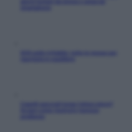
giorni lontani da stress e ansia da
smartphone
SOS pelle irritabile: tutte le mosse per
riportarla in equilibrio
Capelli spezzati lungo l’attaccatura?
Scopri come risolvere l’annoso
problema