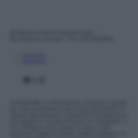
© Belpietro Edizioni Periodiche SRL –
Riproduzione riservata – P.Iva 13673600964
Chi siamo
Pubblicità
Facebook
X
Instagram
ATTENZIONE: Le informazioni contenute in questo
sito sono presentate a solo scopo informativo, in
nessun caso possono costituire la formulazione di
una diagnosi o la prescrizione di un trattamento, e
non intendono e non devono in alcun modo
sostituire il rapporto diretto medico-paziente o la