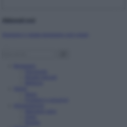
Abbonati ora!
Starbene ti regala benessere ogni mese!
Benessere
Psicologia
Rimedi naturali
Bellezza
Salute
News
Problemi e soluzioni
Alimentazione
Mangiare sano
Diete
Ricette