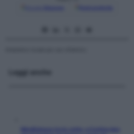
Google
Discover
Fonti preferite
Anestetico locale per uso oftalmico.
Leggi anche
Mindfulness tra le vette: a Cortina due