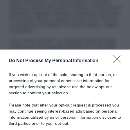
visita specialistica. Si raccomanda di chiedere
sempre il parere del proprio medico curante e/o di
specialisti riguardo qualsiasi indicazione riportata.
Se si hanno dubbi o quesiti sull’uso di un farmaco
è necessario contattare il proprio medico. Leggi il
Disclaimer »
Tutti i diritti riservati. Le immagini utilizzate negli
articoli sono di proprietà dell’editore o concesse
in licenza per l’uso. È vietata la riproduzione non
autorizzata.
Do Not Process My Personal Information
If you wish to opt-out of the sale, sharing to third parties, or
processing of your personal or sensitive information for
Informativa
targeted advertising by us, please use the below opt-out
Privacy Policy
section to confirm your selection.
Cookie Policy
Note Legali
Please note that after your opt-out request is processed you
Preferenze Privacy
may continue seeing interest-based ads based on personal
information utilized by us or personal information disclosed to
third parties prior to your opt-out.