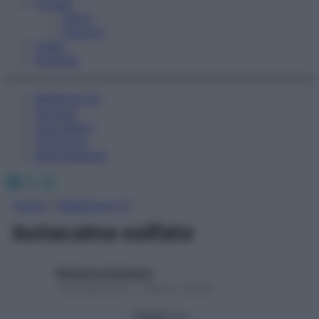
Fitness
Sport
Esercizi
Video
Podcast
Medicina AZ
Farmaci
Calcolatori
Oroscopo
Abbonamenti
Facebook
X
Instagram
Home
»
Medicina A-Z
butacaina solfata
Redazione Starbene
1 Gennaio 2025 – Lettura 1 minuto
Seguici su