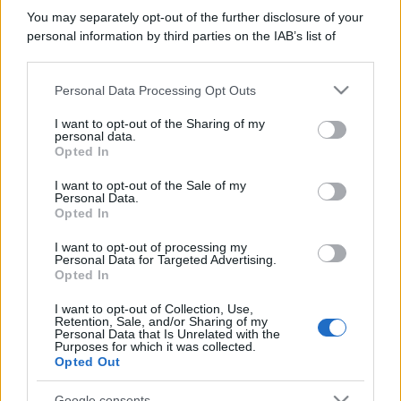
You may separately opt-out of the further disclosure of your
personal information by third parties on the IAB’s list of
downstream participants.
Personal Data Processing Opt Outs
This information may also be disclosed by us to third parties
on the IAB’s List of Downstream Participants that may further
I want to opt-out of the Sharing of my
disclose it to other third parties.
personal data.
Opted In
Please note that this website/app uses one or more Google
services and may gather and store information including but
I want to opt-out of the Sale of my
Personal Data.
not limited to your visit or usage behaviour. You may click to
Opted In
grant or deny consent to Google and its third-party tags to
use your data for below specified purposes in below Google
I want to opt-out of processing my
consent section.
Personal Data for Targeted Advertising.
Opted In
I want to opt-out of Collection, Use,
Retention, Sale, and/or Sharing of my
Personal Data that Is Unrelated with the
Purposes for which it was collected.
Opted Out
Google consents