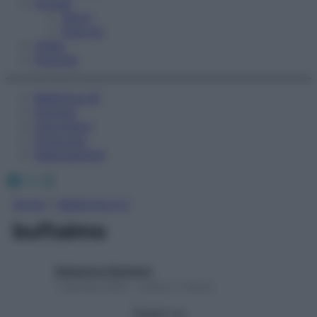
Fitness
Sport
Esercizi
Video
Podcast
Medicina AZ
Farmaci
Calcolatori
Oroscopo
Abbonamenti
Facebook
X
Instagram
Home
»
Medicina A-Z
buftalmo
Redazione Starbene
1 Gennaio 2025 – Lettura 1 minuto
Seguici su