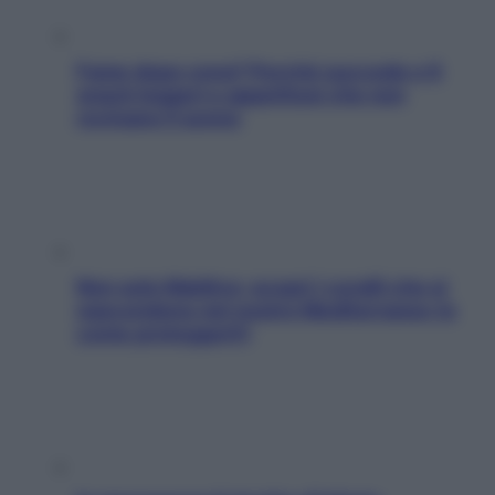
Fame dopo cena? Perché succede e 6
snack leggeri e appetitosi che non
rovinano il sonno
Non solo Maldive: scopri i coralli che si
nascondono nel nostro Mediterraneo (e
come proteggerli)