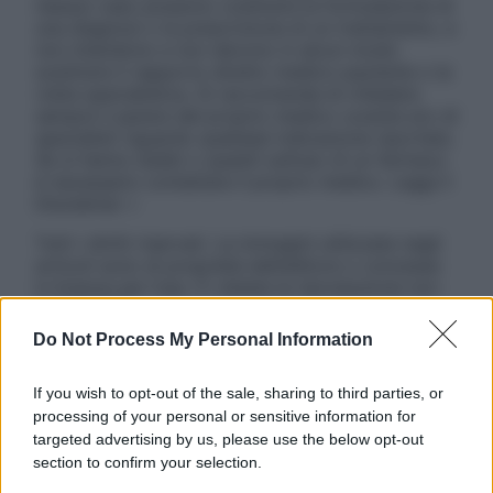
nessun caso possono costituire la formulazione di
una diagnosi o la prescrizione di un trattamento, e
non intendono e non devono in alcun modo
sostituire il rapporto diretto medico-paziente o la
visita specialistica. Si raccomanda di chiedere
sempre il parere del proprio medico curante e/o di
specialisti riguardo qualsiasi indicazione riportata.
Se si hanno dubbi o quesiti sull’uso di un farmaco
è necessario contattare il proprio medico. Leggi il
Disclaimer »
Tutti i diritti riservati. Le immagini utilizzate negli
articoli sono di proprietà dell’editore o concesse
in licenza per l’uso. È vietata la riproduzione non
autorizzata.
Do Not Process My Personal Information
If you wish to opt-out of the sale, sharing to third parties, or
Informativa
processing of your personal or sensitive information for
Privacy Policy
targeted advertising by us, please use the below opt-out
Cookie Policy
section to confirm your selection.
Note Legali