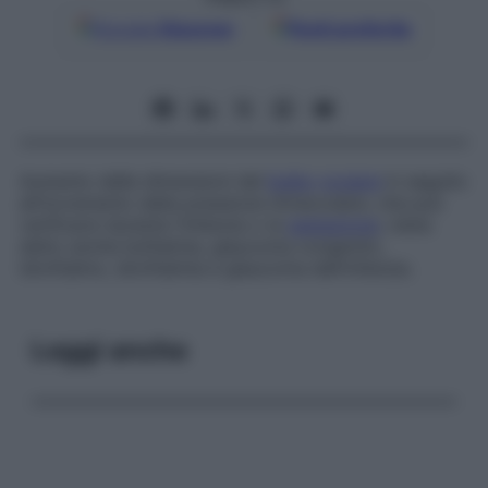
Google
Discover
Fonti preferite
Aumento delle dimensioni del
bulbo
oculare
in seguito
all’incremento della pressione intraoculare, che può
verificarsi durante l’infanzia o la
gestazione
; viene
detto anche
buftalmia
,
glaucoma congenito
,
idroftalmo
,
idroftalmia
e
glaucoma dell’infanzia
.
Leggi anche