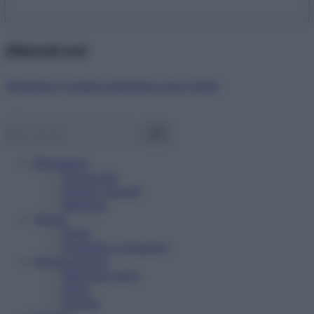
Abbonati ora!
Starbene ti regala benessere ogni mese!
Benessere
Psicologia
Rimedi naturali
Bellezza
Salute
News
Problemi e soluzioni
Alimentazione
Mangiare sano
Diete
Ricette