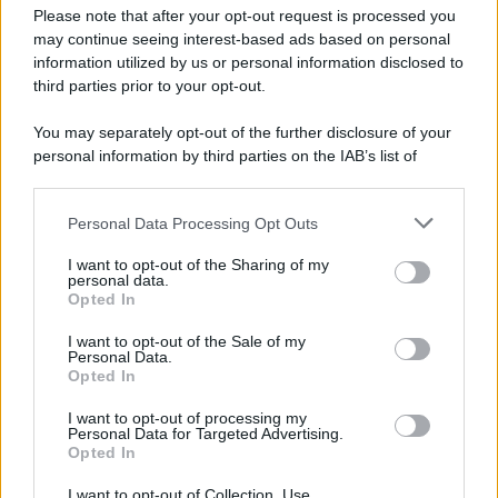
Preferenze Privacy
Please note that after your opt-out request is processed you
may continue seeing interest-based ads based on personal
information utilized by us or personal information disclosed to
third parties prior to your opt-out.
You may separately opt-out of the further disclosure of your
personal information by third parties on the IAB’s list of
downstream participants.
Personal Data Processing Opt Outs
This information may also be disclosed by us to third parties
on the IAB’s List of Downstream Participants that may further
I want to opt-out of the Sharing of my
disclose it to other third parties.
personal data.
Opted In
Please note that this website/app uses one or more Google
services and may gather and store information including but
I want to opt-out of the Sale of my
Personal Data.
not limited to your visit or usage behaviour. You may click to
Opted In
grant or deny consent to Google and its third-party tags to
use your data for below specified purposes in below Google
I want to opt-out of processing my
consent section.
Personal Data for Targeted Advertising.
Opted In
I want to opt-out of Collection, Use,