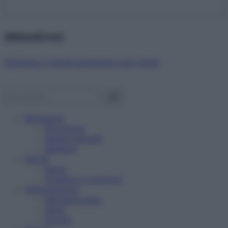
Abbonati ora!
Starbene ti regala benessere ogni mese!
Benessere
Psicologia
Rimedi naturali
Bellezza
Salute
News
Problemi e soluzioni
Alimentazione
Mangiare sano
Diete
Ricette