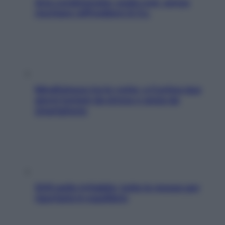
Aria condizionata: usala così, senza
rischiare raffreddore & Co.
Mindfulness tra le vette: a Cortina due
giorni lontani da stress e ansia da
smartphone
SOS pelle irritabile: tutte le mosse per
riportarla in equilibrio