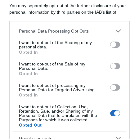
You may separately opt-out of the further disclosure of your
personal information by third parties on the IAB’s list of
downstream participants.
Personal Data Processing Opt Outs
This information may also be disclosed by us to third parties
on the IAB’s List of Downstream Participants that may further
I want to opt-out of the Sharing of my
disclose it to other third parties.
personal data.
Opted In
Please note that this website/app uses one or more Google
services and may gather and store information including but
I want to opt-out of the Sale of my
Personal Data.
not limited to your visit or usage behaviour. You may click to
Opted In
grant or deny consent to Google and its third-party tags to
use your data for below specified purposes in below Google
I want to opt-out of processing my
consent section.
Personal Data for Targeted Advertising.
Opted In
I want to opt-out of Collection, Use,
Retention, Sale, and/or Sharing of my
Personal Data that Is Unrelated with the
Purposes for which it was collected.
Opted Out
Google consents