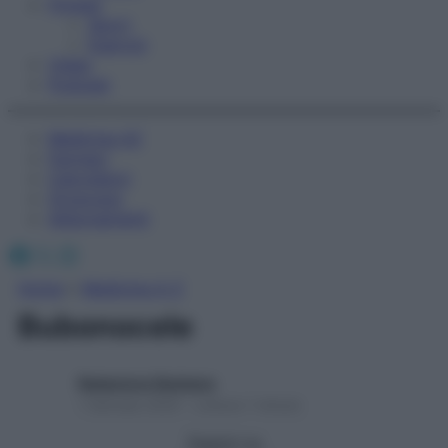
Fitness
Sport
Esercizi
Video
Podcast
Medicina AZ
Farmaci
Calcolatori
Oroscopo
Abbonamenti
Facebook
X
Instagram
Home
»
Medicina A-Z
Bubonocele
Redazione Starbene
1 Gennaio 2025 – Lettura 1 minuto
Seguici su