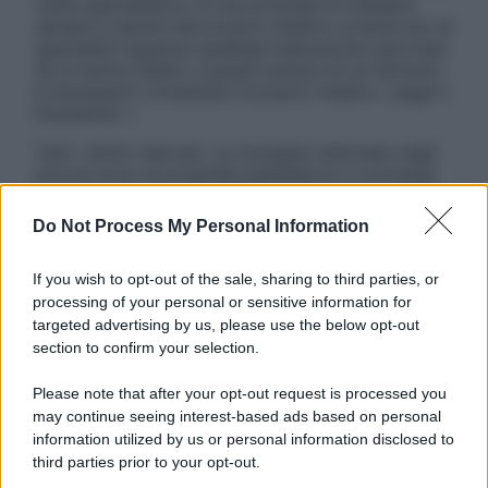
visita specialistica. Si raccomanda di chiedere
sempre il parere del proprio medico curante e/o di
specialisti riguardo qualsiasi indicazione riportata.
Se si hanno dubbi o quesiti sull’uso di un farmaco
è necessario contattare il proprio medico. Leggi il
Disclaimer »
Tutti i diritti riservati. Le immagini utilizzate negli
articoli sono di proprietà dell’editore o concesse
in licenza per l’uso. È vietata la riproduzione non
autorizzata.
Do Not Process My Personal Information
If you wish to opt-out of the sale, sharing to third parties, or
processing of your personal or sensitive information for
Informativa
targeted advertising by us, please use the below opt-out
Privacy Policy
section to confirm your selection.
Cookie Policy
Note Legali
Please note that after your opt-out request is processed you
Preferenze Privacy
may continue seeing interest-based ads based on personal
information utilized by us or personal information disclosed to
third parties prior to your opt-out.