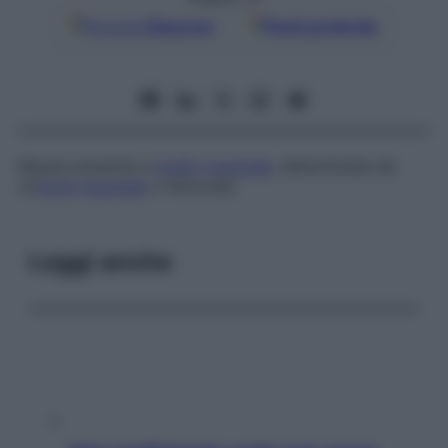
Google
Discover
Fonti preferite
Massa presente a
livello
inguinale
, determinata da
un’
ernia
inguinale
o femorale.
Leggi anche