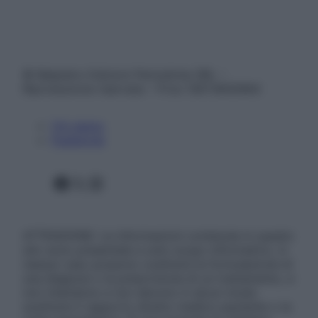
© Belpietro Edizioni Periodiche SRL –
Riproduzione riservata – P.Iva 13673600964
Chi siamo
Pubblicità
Facebook
X
Instagram
ATTENZIONE: Le informazioni contenute in questo
sito sono presentate a solo scopo informativo, in
nessun caso possono costituire la formulazione di
una diagnosi o la prescrizione di un trattamento, e
non intendono e non devono in alcun modo
sostituire il rapporto diretto medico-paziente o la