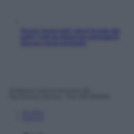
Doccia, lavarsi tutti i giorni fa male alla
pelle? I miti da sfatare per proteggerla
davvero senza stressarla
© Belpietro Edizioni Periodiche SRL –
Riproduzione riservata – P.Iva 13673600964
Chi siamo
Pubblicità