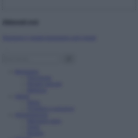
Abbonati ora!
Starbene ti regala benessere ogni mese!
Benessere
Psicologia
Rimedi naturali
Bellezza
Salute
News
Problemi e soluzioni
Alimentazione
Mangiare sano
Diete
Ricette