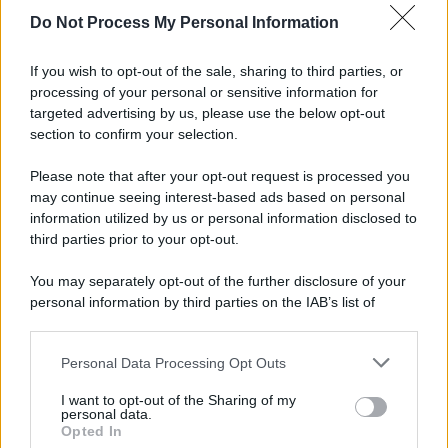
Do Not Process My Personal Information
Informativa
Privacy Policy
If you wish to opt-out of the sale, sharing to third parties, or
Cookie Policy
processing of your personal or sensitive information for
Note Legali
targeted advertising by us, please use the below opt-out
Preferenze Privacy
section to confirm your selection.
Please note that after your opt-out request is processed you
may continue seeing interest-based ads based on personal
information utilized by us or personal information disclosed to
third parties prior to your opt-out.
You may separately opt-out of the further disclosure of your
personal information by third parties on the IAB’s list of
downstream participants.
Personal Data Processing Opt Outs
This information may also be disclosed by us to third parties
on the IAB’s List of Downstream Participants that may further
I want to opt-out of the Sharing of my
disclose it to other third parties.
personal data.
Opted In
Please note that this website/app uses one or more Google