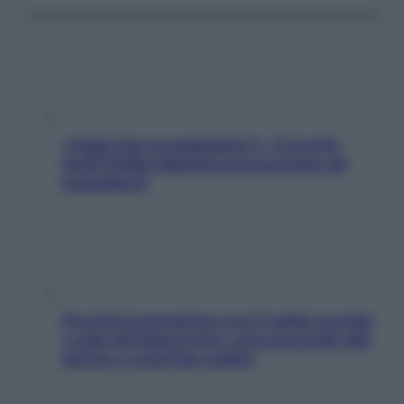
«Oggi che se magnamo?»: 4 ricette
facili di Max Mariola senza pesare gli
ingredienti
Perché la pressione con il caldo scende
e sale all’improvviso: cosa succede alle
donne e cosa fare subito