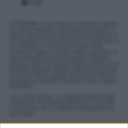
Facebook
X
Instagram
ATTENZIONE: Le informazioni contenute in questo
sito sono presentate a solo scopo informativo, in
nessun caso possono costituire la formulazione di
una diagnosi o la prescrizione di un trattamento, e
non intendono e non devono in alcun modo
sostituire il rapporto diretto medico-paziente o la
visita specialistica. Si raccomanda di chiedere
sempre il parere del proprio medico curante e/o di
specialisti riguardo qualsiasi indicazione riportata.
Se si hanno dubbi o quesiti sull’uso di un farmaco
è necessario contattare il proprio medico. Leggi il
Disclaimer »
Tutti i diritti riservati. Le immagini utilizzate negli
articoli sono di proprietà dell’editore o concesse
in licenza per l’uso. È vietata la riproduzione non
autorizzata.