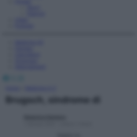
Fitness
Sport
Esercizi
Video
Podcast
Medicina AZ
Farmaci
Calcolatori
Oroscopo
Abbonamenti
Facebook
X
Instagram
Home
»
Medicina A-Z
Brugsch, sindrome di
Redazione Starbene
1 Gennaio 2025 – Lettura 1 minuto
Seguici su