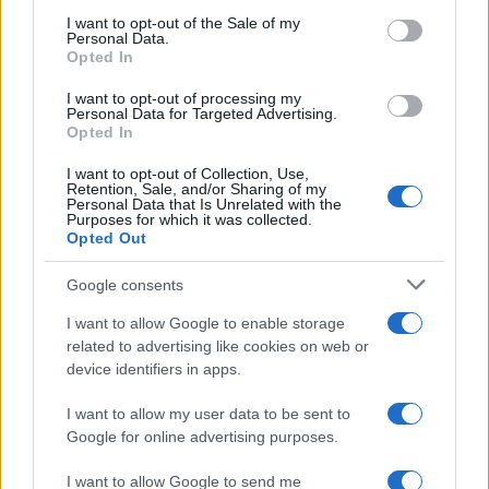
services and may gather and store information including but
I want to opt-out of the Sale of my
Personal Data.
not limited to your visit or usage behaviour. You may click to
Opted In
grant or deny consent to Google and its third-party tags to
use your data for below specified purposes in below Google
I want to opt-out of processing my
consent section.
Personal Data for Targeted Advertising.
Opted In
I want to opt-out of Collection, Use,
Retention, Sale, and/or Sharing of my
Personal Data that Is Unrelated with the
Purposes for which it was collected.
Opted Out
Google consents
I want to allow Google to enable storage
related to advertising like cookies on web or
device identifiers in apps.
I want to allow my user data to be sent to
Google for online advertising purposes.
I want to allow Google to send me