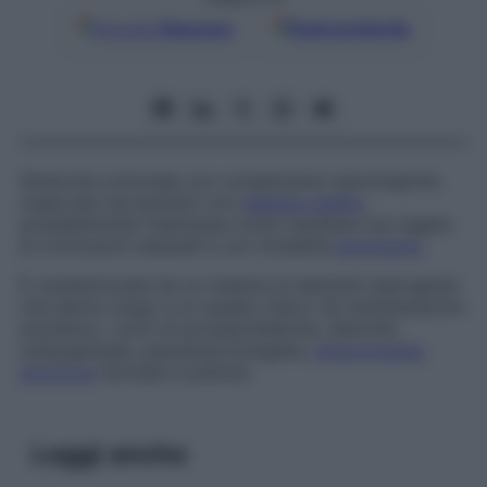
Google
Discover
Fonti preferite
Sindrome ormonale con complicanze neurologiche,
osservata nei pazienti con
diabete mellito
,
probabilmente trasmessa come carattere non legato
ai cromosomi sessuali e con modalità
dominante
.
È caratterizzata da un insieme di elementi eterogenei
che danno luogo a un quadro tipico (le manifestazioni
prendono i nomi di acropachidermia, distrofia
osteogenitale, pseudoacromegalia,
ginecomastia
,
ipotricosi
facciale e pubica).
Leggi anche