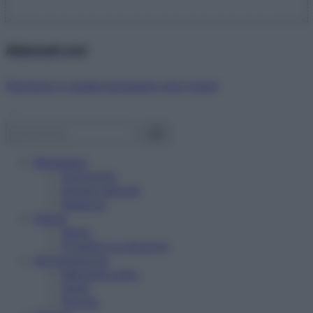
Abbonati ora!
Starbene ti regala benessere ogni mese!
Benessere
Psicologia
Rimedi naturali
Bellezza
Salute
News
Problemi e soluzioni
Alimentazione
Mangiare sano
Diete
Ricette