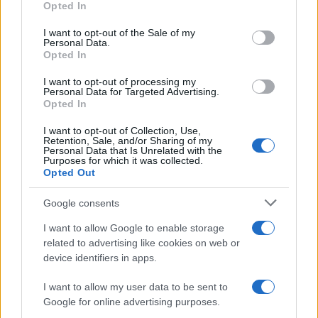
Opted In
Please note that this website/app uses one or more Google
services and may gather and store information including but
I want to opt-out of the Sale of my
Personal Data.
not limited to your visit or usage behaviour. You may click to
Opted In
grant or deny consent to Google and its third-party tags to
use your data for below specified purposes in below Google
I want to opt-out of processing my
consent section.
Personal Data for Targeted Advertising.
Opted In
I want to opt-out of Collection, Use,
Retention, Sale, and/or Sharing of my
Personal Data that Is Unrelated with the
Purposes for which it was collected.
Opted Out
Google consents
I want to allow Google to enable storage
related to advertising like cookies on web or
device identifiers in apps.
I want to allow my user data to be sent to
Google for online advertising purposes.