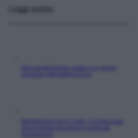
Leggi anche
Aria condizionata: usala così, senza
rischiare raffreddore & Co.
Mindfulness tra le vette: a Cortina due
giorni lontani da stress e ansia da
smartphone