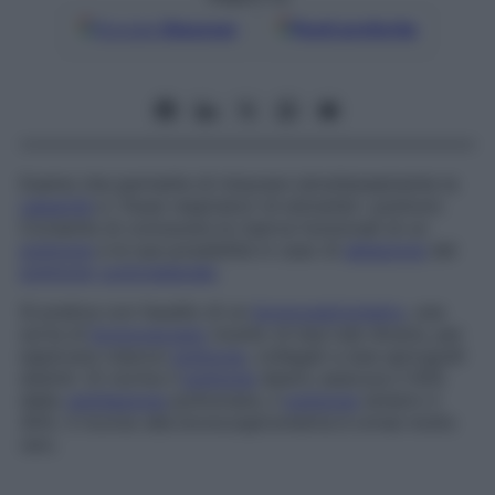
Google
Discover
Fonti preferite
Esame che permette di misurare simultaneamente la
capacità
e i flussi respiratori di entrambi i polmoni.
Consente di conoscere le riserve funzionali di un
polmone
e le sue possibilità in caso di
ablazione
del
polmone
controlaterale
.
Si pratica con l’ausilio di un
broncospirometro
, una
sorta di
broncoscopio
munito di due tubi diversi, per
esplorare ciascun
polmone
, collegati a due spirografi
distinti. Di norma il
polmone
destro assicura il 50%
della
ventilazione
polmonare, il
polmone
sinistro il
45%. Il ricorso alla broncospirometria è ormai molto
raro.