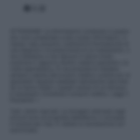
Facebook
X
Instagram
ATTENZIONE: Le informazioni contenute in questo
sito sono presentate a solo scopo informativo, in
nessun caso possono costituire la formulazione di
una diagnosi o la prescrizione di un trattamento, e
non intendono e non devono in alcun modo
sostituire il rapporto diretto medico-paziente o la
visita specialistica. Si raccomanda di chiedere
sempre il parere del proprio medico curante e/o di
specialisti riguardo qualsiasi indicazione riportata.
Se si hanno dubbi o quesiti sull’uso di un farmaco
è necessario contattare il proprio medico. Leggi il
Disclaimer »
Tutti i diritti riservati. Le immagini utilizzate negli
articoli sono di proprietà dell’editore o concesse
in licenza per l’uso. È vietata la riproduzione non
autorizzata.