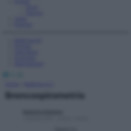
Fitness
Sport
Esercizi
Video
Podcast
Medicina AZ
Farmaci
Calcolatori
Oroscopo
Abbonamenti
Facebook
X
Instagram
Home
»
Medicina A-Z
Broncospirometria
Redazione Starbene
1 Gennaio 2025 – Lettura 1 minuto
Seguici su