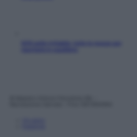
SOS pelle irritabile: tutte le mosse per
riportarla in equilibrio
© Belpietro Edizioni Periodiche SRL –
Riproduzione riservata – P.Iva 13673600964
Chi siamo
Pubblicità