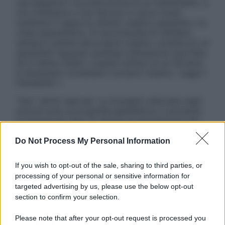
una diagnosi o la prescrizione di un trattamento, e
non intendono e non devono in alcun modo
sostituire il rapporto diretto medico-paziente o la
visita specialistica. Si raccomanda di chiedere
sempre il parere del proprio medico curante e/o di
specialisti riguardo qualsiasi indicazione riportata.
Se si hanno dubbi o quesiti sull’uso di un farmaco
è necessario contattare il proprio medico. Leggi il
Disclaimer »
Tutti i diritti riservati. Le immagini utilizzate negli
articoli sono di proprietà dell’editore o concesse
in licenza per l’uso. È vietata la riproduzione non
autorizzata.
Do Not Process My Personal Information
If you wish to opt-out of the sale, sharing to third parties, or
Informativa
processing of your personal or sensitive information for
Privacy Policy
targeted advertising by us, please use the below opt-out
Cookie Policy
section to confirm your selection.
Note Legali
Preferenze Privacy
Please note that after your opt-out request is processed you