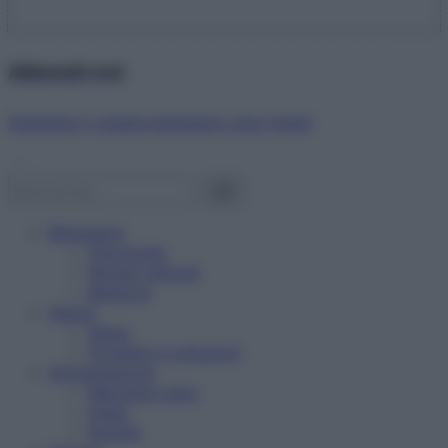
Abbonati ora!
Starbene ti regala benessere ogni mese!
Benessere
Psicologia
Rimedi naturali
Bellezza
Salute
News
Problemi e soluzioni
Alimentazione
Mangiare sano
Diete
Ricette