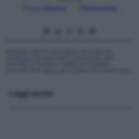
Google
Discover
Fonti preferite
Bronchite infettiva emorragica che si associa
all’
infezione
da spirochete; è nota anche come
bronchite di Castellani
,
malattia di Castellani
,
bronchite emorragica
,
spirochetosi broncopolmonare
.
Leggi anche