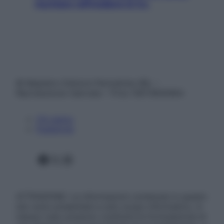
rischiare raffreddore & Co.
© Belpietro Edizioni Periodiche SRL –
Riproduzione riservata – P.Iva 13673600964
Chi siamo
Pubblicità
Facebook
X
Instagram
ATTENZIONE: Le informazioni contenute in questo
sito sono presentate a solo scopo informativo, in
nessun caso possono costituire la formulazione di