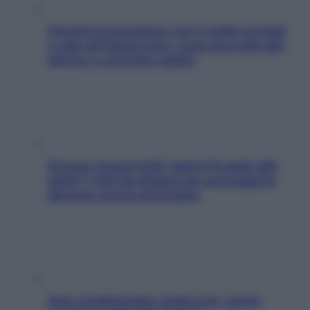
Perché la pressione con il caldo scende
e sale all’improvviso: cosa succede alle
donne e cosa fare subito
Doccia, lavarsi tutti i giorni fa male alla
pelle? I miti da sfatare per proteggerla
davvero senza stressarla
Aria condizionata: usala così, senza