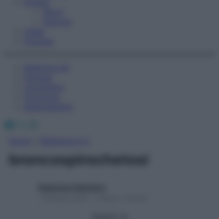
Fitness
Sport
Esercizi
Video
Podcast
Medicina AZ
Farmaci
Calcolatori
Oroscopo
Abbonamenti
Facebook
X
Instagram
Home
»
Medicina A-Z
broncospirochetosi
Redazione Starbene
1 Gennaio 2025 – Lettura 1 minuto
Seguici su