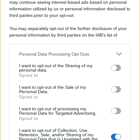
may continue seeing interest-based ads based on personal
information utilized by us or personal information disclosed to
third parties prior to your opt-out.
You may separately opt-out of the further disclosure of your
personal information by third parties on the IAB’s list of
downstream participants.
Personal Data Processing Opt Outs
This information may also be disclosed by us to third parties
on the IAB’s List of Downstream Participants that may further
I want to opt-out of the Sharing of my
disclose it to other third parties.
personal data.
Opted In
Please note that this website/app uses one or more Google
services and may gather and store information including but
I want to opt-out of the Sale of my
Personal Data.
not limited to your visit or usage behaviour. You may click to
Opted In
grant or deny consent to Google and its third-party tags to
use your data for below specified purposes in below Google
I want to opt-out of processing my
consent section.
Personal Data for Targeted Advertising.
Opted In
I want to opt-out of Collection, Use,
Retention, Sale, and/or Sharing of my
Personal Data that Is Unrelated with the