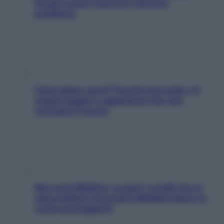
Scopri come risolvere l’annoso
problema
Fame dopo cena? Perché succede e 6
snack leggeri e appetitosi che non
rovinano il sonno
Non solo Maldive: scopri i coralli che si
nascondono nel nostro Mediterraneo (e
come proteggerli)