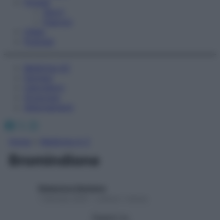
Fitness
Sport
Esercizi
Video
Podcast
Medicina AZ
Farmaci
Calcolatori
Oroscopo
Abbonamenti
Facebook
X
Instagram
Home
»
Medicina A-Z
Bromindione
Redazione Starbene
1 Gennaio 2025 – Lettura 1 minuto
Seguici su