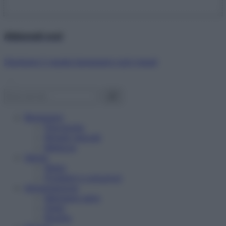
Abbonati ora!
Starbene ti regala benessere ogni mese!
Benessere
Psicologia
Rimedi naturali
Bellezza
Salute
News
Problemi e soluzioni
Alimentazione
Mangiare sano
Diete
Ricette