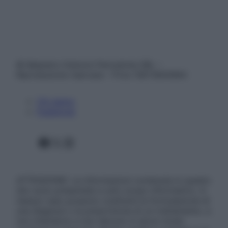
© Belpietro Edizioni Periodiche SRL –
Riproduzione riservata – P.Iva 13673600964
Chi siamo
Pubblicità
Facebook
X
Instagram
ATTENZIONE: Le informazioni contenute in questo
sito sono presentate a solo scopo informativo, in
nessun caso possono costituire la formulazione di
una diagnosi o la prescrizione di un trattamento, e
non intendono e non devono in alcun modo