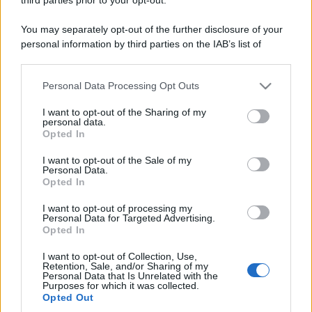
You may separately opt-out of the further disclosure of your
personal information by third parties on the IAB’s list of
downstream participants.
Personal Data Processing Opt Outs
This information may also be disclosed by us to third parties
on the IAB’s List of Downstream Participants that may further
I want to opt-out of the Sharing of my
disclose it to other third parties.
personal data.
Opted In
Please note that this website/app uses one or more Google
services and may gather and store information including but
I want to opt-out of the Sale of my
Personal Data.
not limited to your visit or usage behaviour. You may click to
Opted In
grant or deny consent to Google and its third-party tags to
use your data for below specified purposes in below Google
I want to opt-out of processing my
consent section.
Personal Data for Targeted Advertising.
Opted In
I want to opt-out of Collection, Use,
Retention, Sale, and/or Sharing of my
Personal Data that Is Unrelated with the
Purposes for which it was collected.
Opted Out