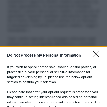
sostituire il rapporto diretto medico-paziente o la
visita specialistica. Si raccomanda di chiedere
sempre il parere del proprio medico curante e/o di
specialisti riguardo qualsiasi indicazione riportata.
Se si hanno dubbi o quesiti sull’uso di un farmaco
è necessario contattare il proprio medico. Leggi il
Disclaimer »
Tutti i diritti riservati. Le immagini utilizzate negli
articoli sono di proprietà dell’editore o concesse
in licenza per l’uso. È vietata la riproduzione non
autorizzata.
Do Not Process My Personal Information
If you wish to opt-out of the sale, sharing to third parties, or
processing of your personal or sensitive information for
Informativa
targeted advertising by us, please use the below opt-out
Privacy Policy
section to confirm your selection.
Cookie Policy
Note Legali
Please note that after your opt-out request is processed you
Preferenze Privacy
may continue seeing interest-based ads based on personal
information utilized by us or personal information disclosed to
third parties prior to your opt-out.