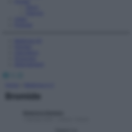
Fitness
Sport
Esercizi
Video
Podcast
Medicina AZ
Farmaci
Calcolatori
Oroscopo
Abbonamenti
Facebook
X
Instagram
Home
»
Medicina A-Z
Bromide
Redazione Starbene
1 Gennaio 2025 – Lettura 1 minuto
Seguici su