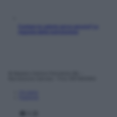
Contare le calorie serve ancora? La
risposta della nutrizionista
© Belpietro Edizioni Periodiche SRL –
Riproduzione riservata – P.Iva 13673600964
Chi siamo
Pubblicità
Facebook
X
Instagram