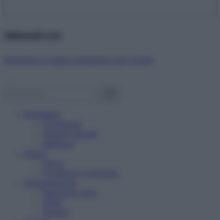
Abbonati ora!
Starbene ti regala benessere ogni mese!
Benessere
Psicologia
Rimedi naturali
Bellezza
Salute
News
Problemi e soluzioni
Alimentazione
Mangiare sano
Diete
Ricette