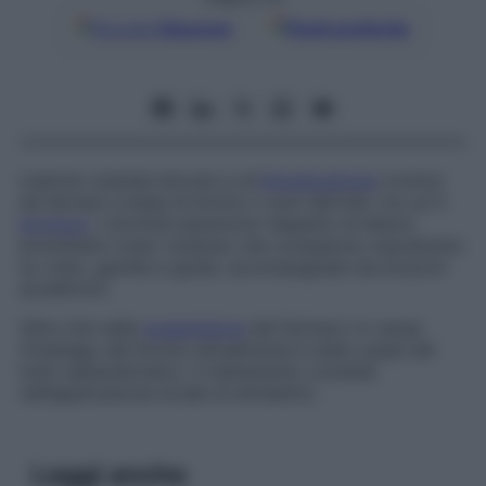
Google
Discover
Fonti preferite
Lesione cutanea dovuta a un’
intossicazione
cronica
da farmaci a base di bromo o suoi derivati, tra cui il
bromuro
. I bromidi assumono l’aspetto di lesioni
prominenti rosso violaceo che compaiono soprattutto
su volto, gambe e glutei, accompagnate da eruzioni
acneiformi.
Oltre che nella
sospensione
del farmaco in causa
(l’impiego del bromo attualmente è stato quasi del
tutto abbandonato), il trattamento consiste
nell’applicazione locale di antisettici.
Leggi anche