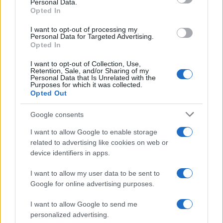
Personal Data.
not limited to your visit or usage behaviour. You may click to
Opted In
grant or deny consent to Google and its third-party tags to
use your data for below specified purposes in below Google
I want to opt-out of processing my
consent section.
Personal Data for Targeted Advertising.
Opted In
I want to opt-out of Collection, Use,
Retention, Sale, and/or Sharing of my
Personal Data that Is Unrelated with the
Purposes for which it was collected.
Opted Out
Google consents
I want to allow Google to enable storage
related to advertising like cookies on web or
device identifiers in apps.
I want to allow my user data to be sent to
Google for online advertising purposes.
I want to allow Google to send me
personalized advertising.