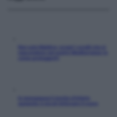
Non solo Maldive: scopri i coralli che si
nascondono nel nostro Mediterraneo (e
come proteggerli)
In menopausa il rischio d’infarto
aumenta: è ora di rinforzare il cuore