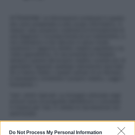
ATTENZIONE: Le informazioni contenute in questo
sito sono presentate a solo scopo informativo, in
nessun caso possono costituire la formulazione di
una diagnosi o la prescrizione di un trattamento, e
non intendono e non devono in alcun modo
sostituire il rapporto diretto medico-paziente o la
visita specialistica. Si raccomanda di chiedere
sempre il parere del proprio medico curante e/o di
specialisti riguardo qualsiasi indicazione riportata.
Se si hanno dubbi o quesiti sull’uso di un farmaco
è necessario contattare il proprio medico. Leggi il
Disclaimer »
Tutti i diritti riservati. Le immagini utilizzate negli
articoli sono di proprietà dell’editore o concesse
in licenza per l’uso. È vietata la riproduzione non
autorizzata.
Do Not Process My Personal Information