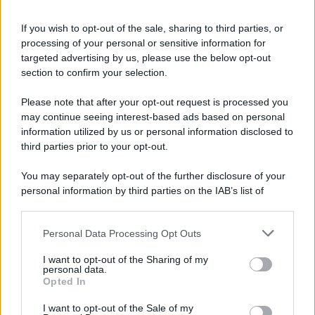
Informativa
Privacy Policy
If you wish to opt-out of the sale, sharing to third parties, or
Cookie Policy
processing of your personal or sensitive information for
Note Legali
targeted advertising by us, please use the below opt-out
Preferenze Privacy
section to confirm your selection.
Please note that after your opt-out request is processed you
may continue seeing interest-based ads based on personal
information utilized by us or personal information disclosed to
third parties prior to your opt-out.
You may separately opt-out of the further disclosure of your
personal information by third parties on the IAB’s list of
downstream participants.
Personal Data Processing Opt Outs
This information may also be disclosed by us to third parties
on the IAB’s List of Downstream Participants that may further
I want to opt-out of the Sharing of my
disclose it to other third parties.
personal data.
Opted In
Please note that this website/app uses one or more Google
services and may gather and store information including but
I want to opt-out of the Sale of my