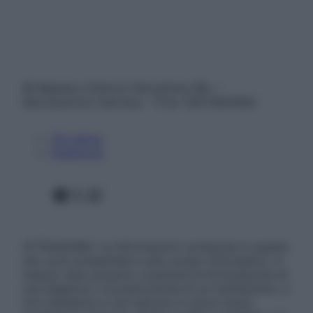
© Belpietro Edizioni Periodiche SRL –
Riproduzione riservata – P.Iva 13673600964
Chi siamo
Pubblicità
Facebook
X
Instagram
ATTENZIONE: Le informazioni contenute in questo
sito sono presentate a solo scopo informativo, in
nessun caso possono costituire la formulazione di
una diagnosi o la prescrizione di un trattamento, e
non intendono e non devono in alcun modo