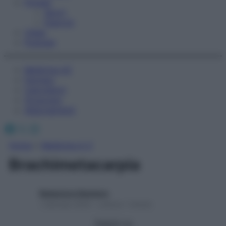
Fitness
Sport
Esercizi
Video
Podcast
Medicina AZ
Farmaci
Calcolatori
Oroscopo
Abbonamenti
Facebook
X
Instagram
Home
»
Medicina A-Z
Brachimetacarpia
Redazione Starbene
1 Gennaio 2025 – Lettura 1 minuto
Seguici su