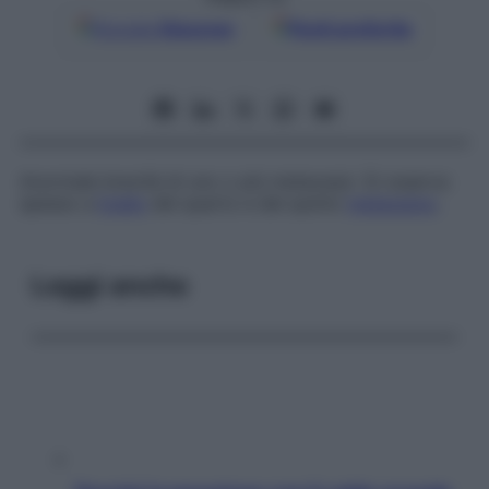
Google
Discover
Fonti preferite
Anormale brevità di uno o più metacarpi. Si osserva
spesso a
livello
del quarto e del quinto
metacarpo
.
Leggi anche