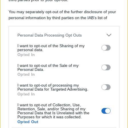
You may separately opt-out of the further disclosure of your
personal information by third parties on the IAB’s list of
downstream participants.
Personal Data Processing Opt Outs
This information may also be disclosed by us to third parties
on the IAB’s List of Downstream Participants that may further
I want to opt-out of the Sharing of my
disclose it to other third parties.
personal data.
Opted In
Please note that this website/app uses one or more Google
services and may gather and store information including but
I want to opt-out of the Sale of my
Personal Data.
not limited to your visit or usage behaviour. You may click to
Opted In
grant or deny consent to Google and its third-party tags to
use your data for below specified purposes in below Google
I want to opt-out of processing my
consent section.
Personal Data for Targeted Advertising.
Opted In
I want to opt-out of Collection, Use,
Retention, Sale, and/or Sharing of my
Personal Data that Is Unrelated with the
Purposes for which it was collected.
Opted Out