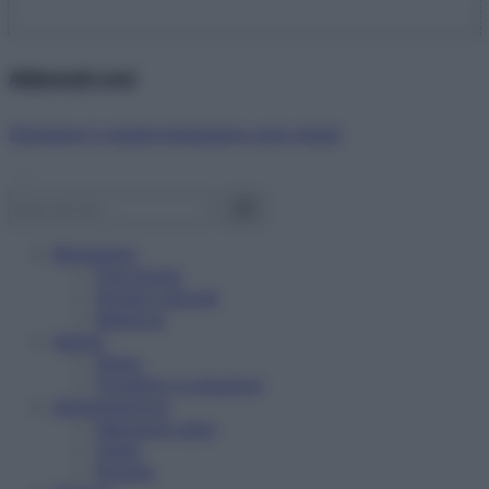
Abbonati ora!
Starbene ti regala benessere ogni mese!
Benessere
Psicologia
Rimedi naturali
Bellezza
Salute
News
Problemi e soluzioni
Alimentazione
Mangiare sano
Diete
Ricette