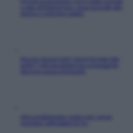
Perché la pressione con il caldo scende
e sale all’improvviso: cosa succede alle
donne e cosa fare subito
Doccia, lavarsi tutti i giorni fa male alla
pelle? I miti da sfatare per proteggerla
davvero senza stressarla
Aria condizionata: usala così, senza
rischiare raffreddore & Co.