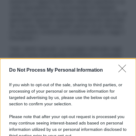
sostituire il rapporto diretto medico-paziente o la
visita specialistica. Si raccomanda di chiedere
sempre il parere del proprio medico curante e/o di
specialisti riguardo qualsiasi indicazione riportata.
Se si hanno dubbi o quesiti sull’uso di un farmaco
è necessario contattare il proprio medico. Leggi il
Disclaimer »
Tutti i diritti riservati. Le immagini utilizzate negli
articoli sono di proprietà dell’editore o concesse
in licenza per l’uso. È vietata la riproduzione non
autorizzata.
Do Not Process My Personal Information
If you wish to opt-out of the sale, sharing to third parties, or
processing of your personal or sensitive information for
Informativa
targeted advertising by us, please use the below opt-out
Privacy Policy
section to confirm your selection.
Cookie Policy
Note Legali
Please note that after your opt-out request is processed you
Preferenze Privacy
may continue seeing interest-based ads based on personal
information utilized by us or personal information disclosed to
third parties prior to your opt-out.