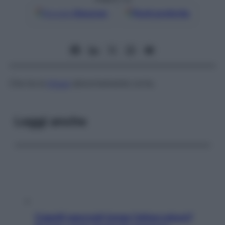
Google
Discover
Fonti preferite
Che ha la
lingua
abnormemente corta.
Leggi anche
Capelli spezzati lungo l’attaccatura?