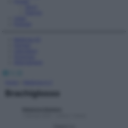
Fitness
Sport
Esercizi
Video
Podcast
Medicina AZ
Farmaci
Calcolatori
Oroscopo
Abbonamenti
Facebook
X
Instagram
Home
»
Medicina A-Z
Brachiglosso
Redazione Starbene
1 Gennaio 2025 – Lettura 1 minuto
Seguici su