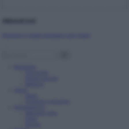
Abbonati ora!
Starbene ti regala benessere ogni mese!
Benessere
Psicologia
Rimedi naturali
Bellezza
Salute
News
Problemi e soluzioni
Alimentazione
Mangiare sano
Diete
Ricette