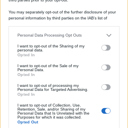
You may separately opt-out of the further disclosure of your
personal information by third parties on the IAB’s list of
downstream participants.
Personal Data Processing Opt Outs
This information may also be disclosed by us to third parties
on the IAB’s List of Downstream Participants that may further
I want to opt-out of the Sharing of my
disclose it to other third parties.
personal data.
Opted In
Please note that this website/app uses one or more Google
services and may gather and store information including but
I want to opt-out of the Sale of my
Personal Data.
not limited to your visit or usage behaviour. You may click to
Opted In
grant or deny consent to Google and its third-party tags to
use your data for below specified purposes in below Google
I want to opt-out of processing my
consent section.
Personal Data for Targeted Advertising.
Opted In
I want to opt-out of Collection, Use,
Retention, Sale, and/or Sharing of my
Personal Data that Is Unrelated with the
Purposes for which it was collected.
Opted Out