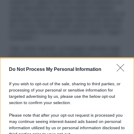
sostituire il rapporto diretto medico-paziente o la
visita specialistica. Si raccomanda di chiedere
sempre il parere del proprio medico curante e/o di
specialisti riguardo qualsiasi indicazione riportata.
Se si hanno dubbi o quesiti sull’uso di un farmaco
è necessario contattare il proprio medico. Leggi il
Disclaimer »
Tutti i diritti riservati. Le immagini utilizzate negli
articoli sono di proprietà dell’editore o concesse
in licenza per l’uso. È vietata la riproduzione non
autorizzata.
Do Not Process My Personal Information
If you wish to opt-out of the sale, sharing to third parties, or
processing of your personal or sensitive information for
Informativa
targeted advertising by us, please use the below opt-out
Privacy Policy
section to confirm your selection.
Cookie Policy
Note Legali
Please note that after your opt-out request is processed you
Preferenze Privacy
may continue seeing interest-based ads based on personal
information utilized by us or personal information disclosed to
third parties prior to your opt-out.