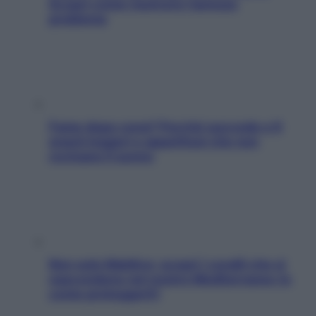
Scopri come risolvere l’annoso
problema
Fame dopo cena? Perché succede e 6
snack leggeri e appetitosi che non
rovinano il sonno
Non solo Maldive: scopri i coralli che si
nascondono nel nostro Mediterraneo (e
come proteggerli)