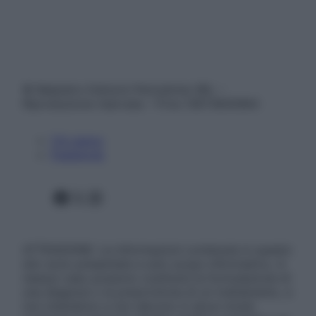
© Belpietro Edizioni Periodiche SRL –
Riproduzione riservata – P.Iva 13673600964
Chi siamo
Pubblicità
Facebook
X
Instagram
ATTENZIONE: Le informazioni contenute in questo
sito sono presentate a solo scopo informativo, in
nessun caso possono costituire la formulazione di
una diagnosi o la prescrizione di un trattamento, e
non intendono e non devono in alcun modo