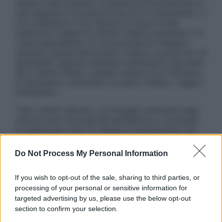
nessun caso possono costituire la formulazione di
una diagnosi o la prescrizione di un trattamento, e
non intendono e non devono in alcun modo
sostituire il rapporto diretto medico-paziente o la
visita specialistica. Si raccomanda di chiedere
sempre il parere del proprio medico curante e/o di
specialisti riguardo qualsiasi indicazione riportata.
Se si hanno dubbi o quesiti sull’uso di un farmaco
è necessario contattare il proprio medico. Leggi il
Disclaimer »
Tutti i diritti riservati. Le immagini utilizzate negli
articoli sono di proprietà dell’editore o concesse
in licenza per l’uso. È vietata la riproduzione non
autorizzata.
Do Not Process My Personal Information
If you wish to opt-out of the sale, sharing to third parties, or
Informativa
processing of your personal or sensitive information for
Privacy Policy
targeted advertising by us, please use the below opt-out
Cookie Policy
section to confirm your selection.
Note Legali