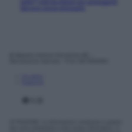
pelle? I miti da sfatare per proteggerla
davvero senza stressarla
© Belpietro Edizioni Periodiche SRL –
Riproduzione riservata – P.Iva 13673600964
Chi siamo
Pubblicità
Facebook
X
Instagram
ATTENZIONE: Le informazioni contenute in questo
sito sono presentate a solo scopo informativo, in