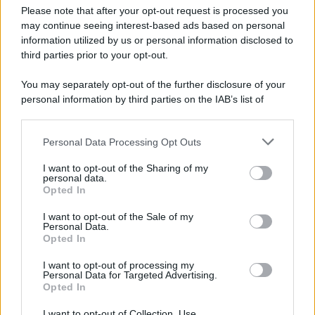
Preferenze Privacy
Please note that after your opt-out request is processed you
may continue seeing interest-based ads based on personal
information utilized by us or personal information disclosed to
third parties prior to your opt-out.
You may separately opt-out of the further disclosure of your
personal information by third parties on the IAB’s list of
downstream participants.
Personal Data Processing Opt Outs
This information may also be disclosed by us to third parties
on the IAB’s List of Downstream Participants that may further
I want to opt-out of the Sharing of my
disclose it to other third parties.
personal data.
Opted In
Please note that this website/app uses one or more Google
services and may gather and store information including but
I want to opt-out of the Sale of my
Personal Data.
not limited to your visit or usage behaviour. You may click to
Opted In
grant or deny consent to Google and its third-party tags to
use your data for below specified purposes in below Google
I want to opt-out of processing my
consent section.
Personal Data for Targeted Advertising.
Opted In
I want to opt-out of Collection, Use,