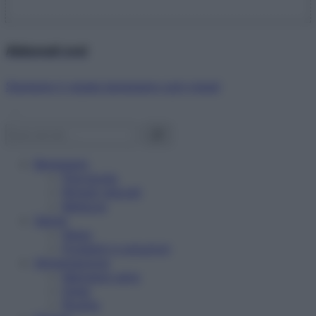
Abbonati ora!
Starbene ti regala benessere ogni mese!
Benessere
Psicologia
Rimedi naturali
Bellezza
Salute
News
Problemi e soluzioni
Alimentazione
Mangiare sano
Diete
Ricette