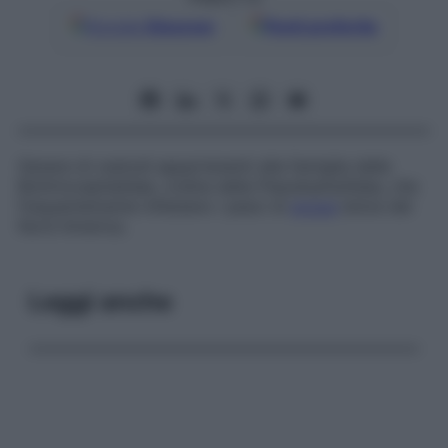
Google
Discover
Fonti preferite
Genere di cestodi appartenenti alla famiglia delle
Bothriocephalidae
, ordine della
Pseudophyllidea
, che
frequentemente infestano i pesci di
acqua
dolce del
Nord America.
Leggi anche