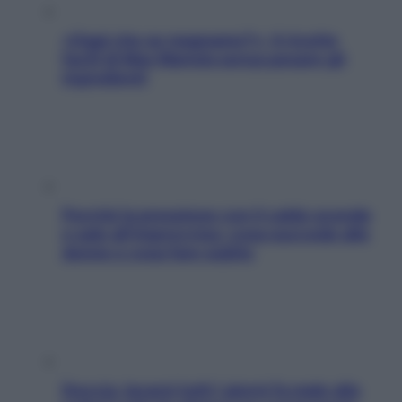
«Oggi che se magnamo?»: 4 ricette
facili di Max Mariola senza pesare gli
ingredienti
Perché la pressione con il caldo scende
e sale all’improvviso: cosa succede alle
donne e cosa fare subito
Doccia, lavarsi tutti i giorni fa male alla