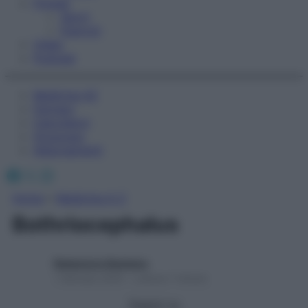
Fitness
Sport
Esercizi
Video
Podcast
Medicina AZ
Farmaci
Calcolatori
Oroscopo
Abbonamenti
Facebook
X
Instagram
Home
»
Medicina A-Z
Bothriocephalus
Redazione Starbene
1 Gennaio 2025 – Lettura 1 minuto
Seguici su