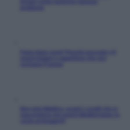
Scopri come risolvere l’annoso
problema
Fame dopo cena? Perché succede e 6
snack leggeri e appetitosi che non
rovinano il sonno
Non solo Maldive: scopri i coralli che si
nascondono nel nostro Mediterraneo (e
come proteggerli)