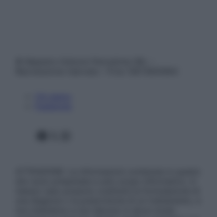
© Belpietro Edizioni Periodiche SRL –
Riproduzione riservata – P.Iva 13673600964
Chi siamo
Pubblicità
Facebook
X
Instagram
ATTENZIONE: Le informazioni contenute in questo
sito sono presentate a solo scopo informativo, in
nessun caso possono costituire la formulazione di
una diagnosi o la prescrizione di un trattamento, e
non intendono e non devono in alcun modo