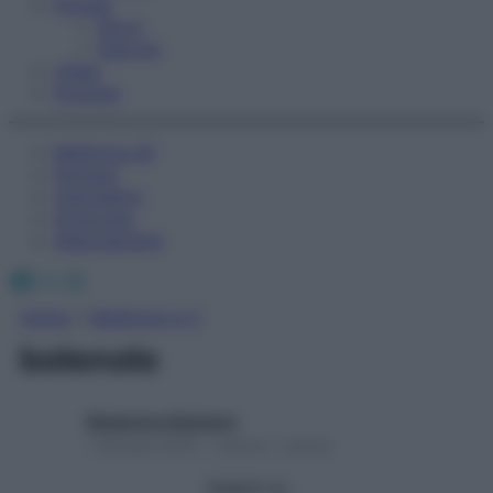
Fitness
Sport
Esercizi
Video
Podcast
Medicina AZ
Farmaci
Calcolatori
Oroscopo
Abbonamenti
Facebook
X
Instagram
Home
»
Medicina A-Z
bolenolo
Redazione Starbene
1 Gennaio 2025 – Lettura 1 minuto
Seguici su