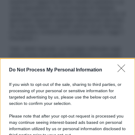
sostituire il rapporto diretto medico-paziente o la
visita specialistica. Si raccomanda di chiedere
sempre il parere del proprio medico curante e/o di
specialisti riguardo qualsiasi indicazione riportata.
Se si hanno dubbi o quesiti sull’uso di un farmaco
è necessario contattare il proprio medico. Leggi il
Disclaimer »
Tutti i diritti riservati. Le immagini utilizzate negli
articoli sono di proprietà dell’editore o concesse
in licenza per l’uso. È vietata la riproduzione non
autorizzata.
Do Not Process My Personal Information
If you wish to opt-out of the sale, sharing to third parties, or
processing of your personal or sensitive information for
Informativa
targeted advertising by us, please use the below opt-out
Privacy Policy
section to confirm your selection.
Cookie Policy
Note Legali
Please note that after your opt-out request is processed you
Preferenze Privacy
may continue seeing interest-based ads based on personal
information utilized by us or personal information disclosed to
third parties prior to your opt-out.