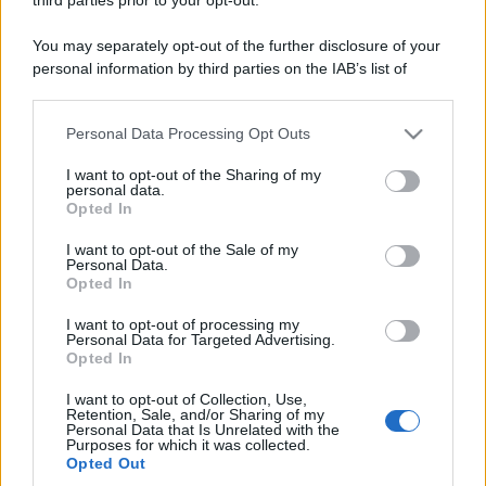
You may separately opt-out of the further disclosure of your
personal information by third parties on the IAB’s list of
downstream participants.
Personal Data Processing Opt Outs
This information may also be disclosed by us to third parties
on the IAB’s List of Downstream Participants that may further
I want to opt-out of the Sharing of my
disclose it to other third parties.
personal data.
Opted In
Please note that this website/app uses one or more Google
services and may gather and store information including but
I want to opt-out of the Sale of my
Personal Data.
not limited to your visit or usage behaviour. You may click to
Opted In
grant or deny consent to Google and its third-party tags to
use your data for below specified purposes in below Google
I want to opt-out of processing my
consent section.
Personal Data for Targeted Advertising.
Opted In
I want to opt-out of Collection, Use,
Retention, Sale, and/or Sharing of my
Personal Data that Is Unrelated with the
Purposes for which it was collected.
Opted Out