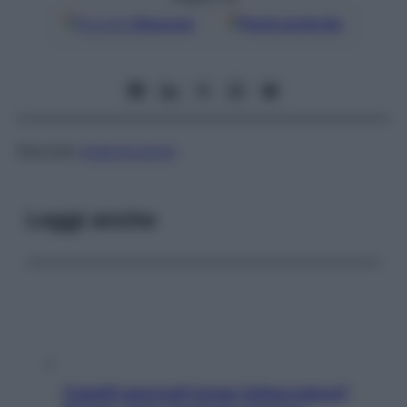
Google
Discover
Fonti preferite
Steroide
anabolizzante
.
Leggi anche
Capelli spezzati lungo l’attaccatura?