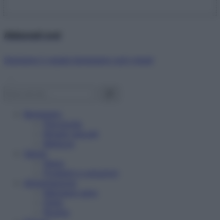
Abbonati ora!
Starbene ti regala benessere ogni mese!
Benessere
Psicologia
Rimedi naturali
Bellezza
Salute
News
Problemi e soluzioni
Alimentazione
Mangiare sano
Diete
Ricette