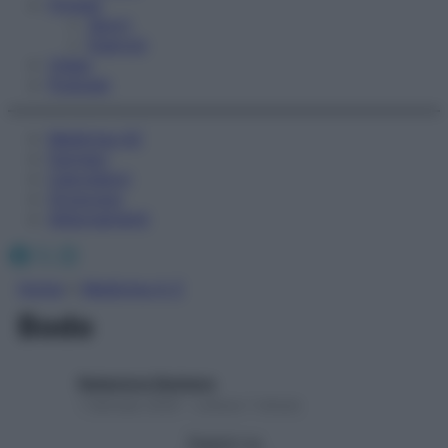
Fitness
Sport
Esercizi
Video
Podcast
Medicina AZ
Farmaci
Calcolatori
Oroscopo
Abbonamenti
Facebook
X
Instagram
Home
»
Medicina A-Z
Bodo
Redazione Starbene
1 Gennaio 2025 – Lettura 1 minuto
Seguici su