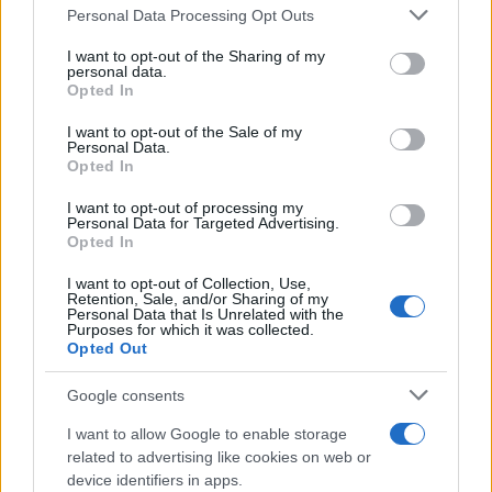
Personal Data Processing Opt Outs
This information may also be disclosed by us to third parties
on the IAB’s List of Downstream Participants that may further
I want to opt-out of the Sharing of my
disclose it to other third parties.
personal data.
Opted In
Please note that this website/app uses one or more Google
services and may gather and store information including but
I want to opt-out of the Sale of my
Personal Data.
not limited to your visit or usage behaviour. You may click to
Opted In
grant or deny consent to Google and its third-party tags to
use your data for below specified purposes in below Google
I want to opt-out of processing my
consent section.
Personal Data for Targeted Advertising.
Opted In
I want to opt-out of Collection, Use,
Retention, Sale, and/or Sharing of my
Personal Data that Is Unrelated with the
Purposes for which it was collected.
Opted Out
Google consents
I want to allow Google to enable storage
related to advertising like cookies on web or
device identifiers in apps.