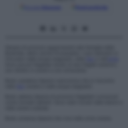
Google
Discover
Fonti preferite
Genere di protozoi appartenenti alla famiglia delle
Bodinide, detto anche
Prowazekia
. I suoi elementi si
ritrovano nelle acque stagnanti, nelle
feci
e nell’
urina
.
Sono piccoli flagellati dotati di due flagelli anteriori,
uno diretto in avanti e uno strisciante.
Bodo caudatus
Specie coprozoica che si riscontra
nelle
feci
umane e nelle acque stagnanti.
Bodo saltans
Specie di protozoi flagellati conosciuti
come
monadi saltanti
. Sono stati trovati nelle lesioni e
nelle ulcere cutanee.
Bodo urinarius
Specie che vive nelle urine umane.