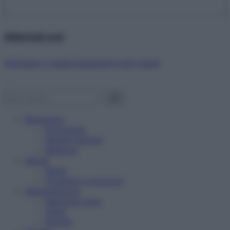
Abbonati ora!
Starbene ti regala benessere ogni mese!
Benessere
Psicologia
Rimedi naturali
Bellezza
Salute
News
Problemi e soluzioni
Alimentazione
Mangiare sano
Diete
Ricette