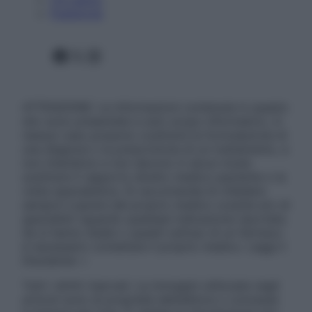
Pubblicità
Facebook
X
Instagram
ATTENZIONE: Le informazioni contenute in questo
sito sono presentate a solo scopo informativo, in
nessun caso possono costituire la formulazione di
una diagnosi o la prescrizione di un trattamento, e
non intendono e non devono in alcun modo
sostituire il rapporto diretto medico-paziente o la
visita specialistica. Si raccomanda di chiedere
sempre il parere del proprio medico curante e/o di
specialisti riguardo qualsiasi indicazione riportata.
Se si hanno dubbi o quesiti sull’uso di un farmaco
è necessario contattare il proprio medico. Leggi il
Disclaimer »
Tutti i diritti riservati. Le immagini utilizzate negli
articoli sono di proprietà dell’editore o concesse