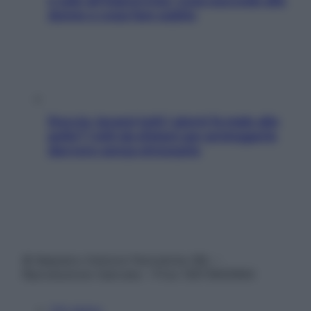
e sale all’improvviso: cosa succede alle
donne e cosa fare subito
Doccia, lavarsi tutti i giorni fa male alla
pelle? I miti da sfatare per proteggerla
davvero senza stressarla
© Belpietro Edizioni Periodiche SRL –
Riproduzione riservata – P.Iva 13673600964
Chi siamo