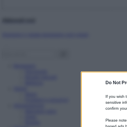
Abbonati ora!
Starbene ti regala benessere ogni mese!
Benessere
Psicologia
Rimedi naturali
Bellezza
Do Not Pr
Salute
News
If you wish 
Problemi e soluzioni
sensitive in
Alimentazione
confirm your
Mangiare sano
Diete
Please note
Ricette
based ads b