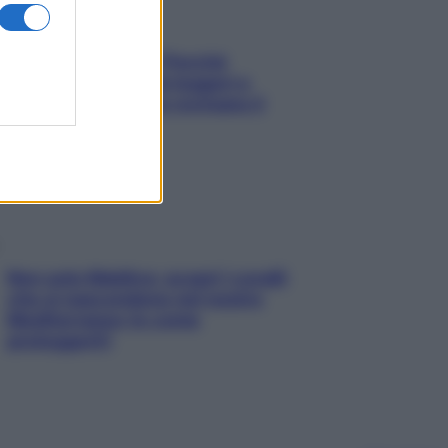
Fame dopo cena? Perché
succede e 6 snack leggeri e
appetitosi che non rovinano il
sonno
Non solo Maldive: scopri i coralli
che si nascondono nel nostro
Mediterraneo (e come
proteggerli)