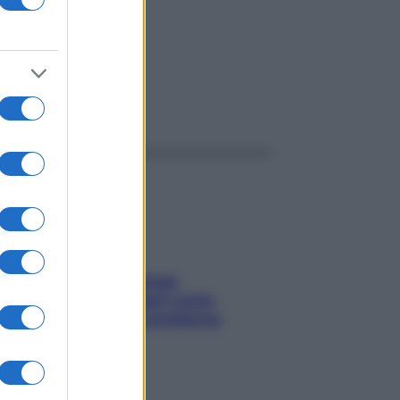
ggi anche
Capelli spezzati lungo
l’attaccatura? Scopri come
risolvere l’annoso problema