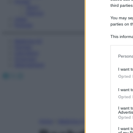
Fitness
third parties
Sport
Esercizi
You may sepa
Video
parties on t
Podcast
This informa
Medicina AZ
Participants
Farmaci
Calcolatori
Please note
Persona
Oroscopo
information 
Abbonamenti
deny consent
I want t
in below Go
Facebook
X
Instagram
Opted 
I want t
Opted 
I want 
Advertis
Opted 
Home
»
Medicina A-Z
I want t
of my P