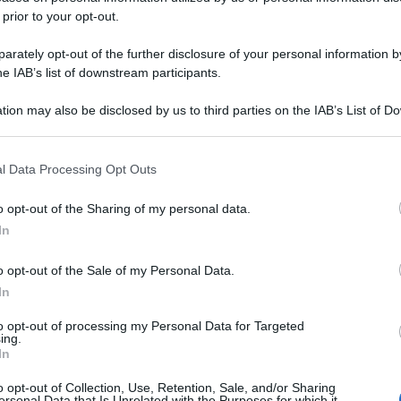
 prior to your opt-out.
rately opt-out of the further disclosure of your personal information by
he IAB’s list of downstream participants.
tion may also be disclosed by us to third parties on the IAB’s List of 
 that may further disclose it to other third parties.
 that this website/app uses one or more Google services and may gath
l Data Processing Opt Outs
including but not limited to your visit or usage behaviour. You may click 
 to Google and its third-party tags to use your data for below specifi
o opt-out of the Sharing of my personal data.
ogle consent section.
In
o opt-out of the Sale of my Personal Data.
In
to opt-out of processing my Personal Data for Targeted
ing.
In
o opt-out of Collection, Use, Retention, Sale, and/or Sharing
ersonal Data that Is Unrelated with the Purposes for which it