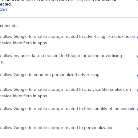
rnia di
lected.
Out
consents
Le
o allow Google to enable storage related to advertising like cookies on
evice identifiers in apps.
ti preferite
o allow my user data to be sent to Google for online advertising
s.
to allow Google to send me personalized advertising.
o allow Google to enable storage related to analytics like cookies on
del
diaframma
e che è causata da un difetto della
evice identifiers in apps.
rione
separa la cavità pleurica da quella
’ultima consente la fuoriuscita dei visceri addominali
o allow Google to enable storage related to functionality of the website
è raro negli adulti, ma è comune nei neonati.
tra.
o allow Google to enable storage related to personalization.