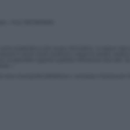
vata – P.Iva 13673600964
sono presentate a solo scopo informativo, in nessun caso p
devono in alcun modo sostituire il rapporto diretto medico-p
 di specialisti riguardo qualsiasi indicazione riportata. Se
aimer »
ticoli sono di proprietà dell’editore o concesse in licenza per 