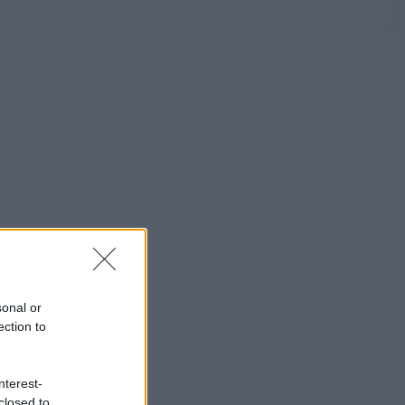
sonal or
ection to
nterest-
closed to