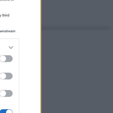
 third
Downstream
er and store
to grant or
ed purposes