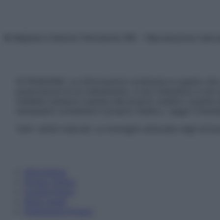
© Belpietro Edizioni Periodiche SRL – Riproduzione riser
ATTENZIONE: Le informazioni contenute in questo sito 
prescrizione di un trattamento, e non intendono e non 
chiedere sempre il parere del proprio medico curante e/o
necessario contattare il proprio medico. Leggi il Discl
Tutti i diritti riservati. Le immagini utilizzate negli ar
Informativa
Privacy Policy
Cookie Policy
Note Legali
Preferenze Privacy