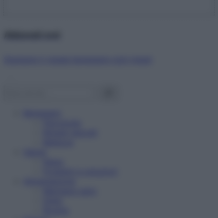
Abbonati ora!
Starbene ti regala benessere ogni mese!
Benessere
Psicologia
Rimedi naturali
Bellezza
Salute
News
Problemi e soluzioni
Alimentazione
Mangiare sano
Diete
Ricette