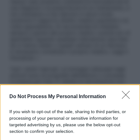
nessun caso possono costituire la formulazione di
una diagnosi o la prescrizione di un trattamento, e
non intendono e non devono in alcun modo
sostituire il rapporto diretto medico-paziente o la
visita specialistica. Si raccomanda di chiedere
sempre il parere del proprio medico curante e/o di
specialisti riguardo qualsiasi indicazione riportata.
Se si hanno dubbi o quesiti sull’uso di un farmaco
è necessario contattare il proprio medico. Leggi il
Disclaimer »
Tutti i diritti riservati. Le immagini utilizzate negli
articoli sono di proprietà dell’editore o concesse
in licenza per l’uso. È vietata la riproduzione non
autorizzata.
Do Not Process My Personal Information
If you wish to opt-out of the sale, sharing to third parties, or
Informativa
processing of your personal or sensitive information for
Privacy Policy
targeted advertising by us, please use the below opt-out
Cookie Policy
section to confirm your selection.
Note Legali