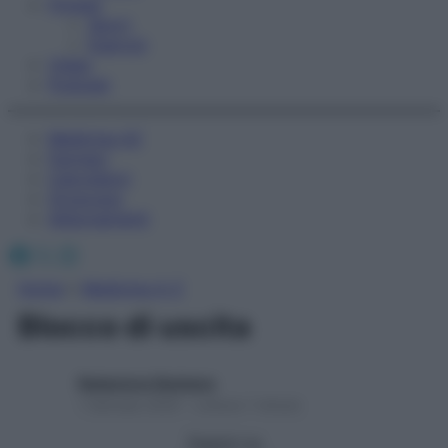
Fitness
Sport
Esercizi
Video
Podcast
Medicina AZ
Farmaci
Calcolatori
Oroscopo
Abbonamenti
Facebook
X
Instagram
Home
»
Medicina A-Z
Blocco di uscita
Redazione Starbene
1 Gennaio 2025 – Lettura 1 minuto
Seguici su