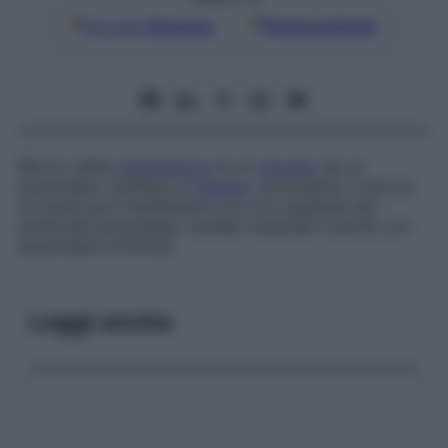
Google
Discover
Fonti preferite
Blocco della
trasmissione
di un
impulso
da un
pacemaker cardiaco al
tessuto
circostante. Il blocco
di uscita può manifestarsi con uno qualsiasi dei
potenziali pacemaker cardiaci tessutali e anche con
pacemaker artificiali.
Leggi anche