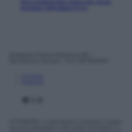
Aria condizionata: usala così, senza
rischiare raffreddore & Co.
© Belpietro Edizioni Periodiche SRL –
Riproduzione riservata – P.Iva 13673600964
Chi siamo
Pubblicità
Facebook
X
Instagram
ATTENZIONE: Le informazioni contenute in questo
sito sono presentate a solo scopo informativo, in