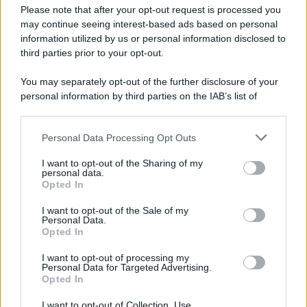
Preferenze Privacy
Please note that after your opt-out request is processed you
may continue seeing interest-based ads based on personal
information utilized by us or personal information disclosed to
third parties prior to your opt-out.
You may separately opt-out of the further disclosure of your
personal information by third parties on the IAB’s list of
downstream participants.
Personal Data Processing Opt Outs
This information may also be disclosed by us to third parties
on the IAB’s List of Downstream Participants that may further
I want to opt-out of the Sharing of my
disclose it to other third parties.
personal data.
Opted In
Please note that this website/app uses one or more Google
services and may gather and store information including but
I want to opt-out of the Sale of my
Personal Data.
not limited to your visit or usage behaviour. You may click to
Opted In
grant or deny consent to Google and its third-party tags to
use your data for below specified purposes in below Google
I want to opt-out of processing my
consent section.
Personal Data for Targeted Advertising.
Opted In
I want to opt-out of Collection, Use,