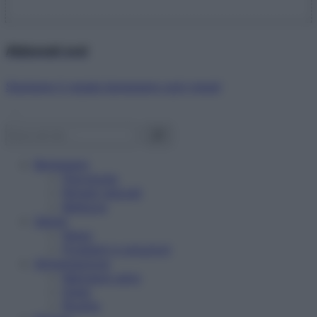
Abbonati ora!
Starbene ti regala benessere ogni mese!
Benessere
Psicologia
Rimedi naturali
Bellezza
Salute
News
Problemi e soluzioni
Alimentazione
Mangiare sano
Diete
Ricette