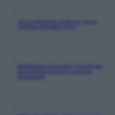
Aria condizionata: usala così, senza
rischiare raffreddore & Co.
Mindfulness tra le vette: a Cortina due
giorni lontani da stress e ansia da
smartphone