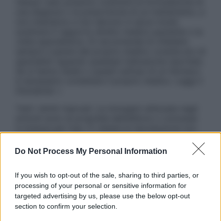
nessun caso possono costituire la formulazione di
una diagnosi o la prescrizione di un trattamento, e
non intendono e non devono in alcun modo
sostituire il rapporto diretto medico-paziente o la
visita specialistica. Si raccomanda di chiedere
sempre il parere del proprio medico curante e/o di
specialisti riguardo qualsiasi indicazione riportata.
Se si hanno dubbi o quesiti sull’uso di un farmaco
è necessario contattare il proprio medico. Leggi il
Disclaimer »
Tutti i diritti riservati. Le immagini utilizzate negli
articoli sono di proprietà dell’editore o concesse
in licenza per l’uso. È vietata la riproduzione non
autorizzata.
Do Not Process My Personal Information
If you wish to opt-out of the sale, sharing to third parties, or
Informativa
processing of your personal or sensitive information for
Privacy Policy
targeted advertising by us, please use the below opt-out
Cookie Policy
section to confirm your selection.
Note Legali