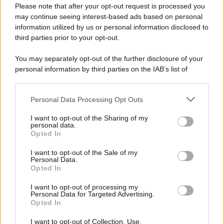
Preferenze Privacy
Please note that after your opt-out request is processed you
may continue seeing interest-based ads based on personal
information utilized by us or personal information disclosed to
third parties prior to your opt-out.
You may separately opt-out of the further disclosure of your
personal information by third parties on the IAB’s list of
downstream participants.
Personal Data Processing Opt Outs
This information may also be disclosed by us to third parties
on the IAB’s List of Downstream Participants that may further
I want to opt-out of the Sharing of my
disclose it to other third parties.
personal data.
Opted In
Please note that this website/app uses one or more Google
services and may gather and store information including but
I want to opt-out of the Sale of my
Personal Data.
not limited to your visit or usage behaviour. You may click to
Opted In
grant or deny consent to Google and its third-party tags to
use your data for below specified purposes in below Google
I want to opt-out of processing my
consent section.
Personal Data for Targeted Advertising.
Opted In
I want to opt-out of Collection, Use,