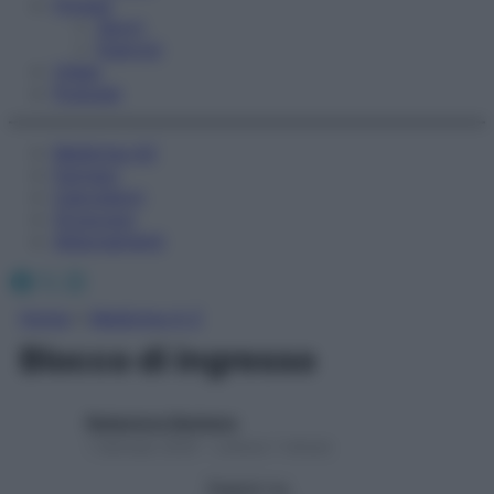
Fitness
Sport
Esercizi
Video
Podcast
Medicina AZ
Farmaci
Calcolatori
Oroscopo
Abbonamenti
Facebook
X
Instagram
Home
»
Medicina A-Z
Blocco di ingresso
Redazione Starbene
1 Gennaio 2025 – Lettura 1 minuto
Seguici su