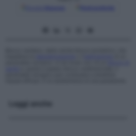
Google
Discover
Fonti preferite
Blocco cardiaco, detto anche
blocco protettivo
, che
impedisce la
depolarizzazione
o l’
inattivazione
di un
pacemaker ectopico. In tal modo non c’è un
blocco di
uscita
e, grazie a questo blocco unidirezionale, il
pacemaker ectopico può continuare a emettere
impulsi efficaci. È la caratteristica di una parasistole.
Leggi anche