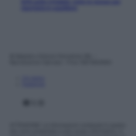
SOS pelle irritabile: tutte le mosse per
riportarla in equilibrio
© Belpietro Edizioni Periodiche SRL –
Riproduzione riservata – P.Iva 13673600964
Chi siamo
Pubblicità
Facebook
X
Instagram
ATTENZIONE: Le informazioni contenute in questo
sito sono presentate a solo scopo informativo, in