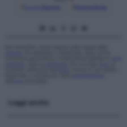
Google
Discover
Fonti preferite
Nei mammiferi, strato esterno delle cellule della
blastula
che delimitano il blastocele, detto anche
membrana germinativa
. Il blastoderma delinea la
zona
pellucida
, ossia la
membrana
che circonda l’
uovo
al
momento dell’uscita dall’
ovaio
; mentre le sue cellule, i
blastomeri, si producono dalla
segmentazione
dell’
uovo
fecondato.
Leggi anche