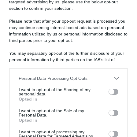
Cookie Policy
targeted advertising by us, please use the below opt-out
Note Legali
section to confirm your selection.
Preferenze Privacy
Please note that after your opt-out request is processed you
may continue seeing interest-based ads based on personal
information utilized by us or personal information disclosed to
third parties prior to your opt-out.
You may separately opt-out of the further disclosure of your
personal information by third parties on the IAB’s list of
downstream participants.
Personal Data Processing Opt Outs
This information may also be disclosed by us to third parties
on the IAB’s List of Downstream Participants that may further
I want to opt-out of the Sharing of my
disclose it to other third parties.
personal data.
Opted In
Please note that this website/app uses one or more Google
services and may gather and store information including but
I want to opt-out of the Sale of my
Personal Data.
not limited to your visit or usage behaviour. You may click to
Opted In
grant or deny consent to Google and its third-party tags to
use your data for below specified purposes in below Google
I want to opt-out of processing my
consent section.
Personal Data for Targeted Advertising.