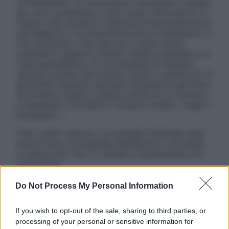
ATTENZIONE: Le informazioni contenute in questo
sito sono presentate a solo scopo informativo, in
nessun caso possono costituire la formulazione di
una diagnosi o la prescrizione di un trattamento, e
non intendono e non devono in alcun modo
sostituire il rapporto diretto medico-paziente o la
visita specialistica. Si raccomanda di chiedere
sempre il parere del proprio medico curante e/o di
specialisti riguardo qualsiasi indicazione riportata.
Se si hanno dubbi o quesiti sull’uso di un farmaco
è necessario contattare il proprio medico. Leggi il
Disclaimer »
Tutti i diritti riservati. Le immagini utilizzate negli
articoli sono di proprietà dell’editore o concesse
in licenza per l’uso. È vietata la riproduzione non
autorizzata.
Do Not Process My Personal Information
Informativa
If you wish to opt-out of the sale, sharing to third parties, or
Privacy Policy
processing of your personal or sensitive information for