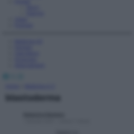
Fitness
Sport
Esercizi
Video
Podcast
Medicina AZ
Farmaci
Calcolatori
Oroscopo
Abbonamenti
Facebook
X
Instagram
Home
»
Medicina A-Z
blastoderma
Redazione Starbene
1 Gennaio 2025 – Lettura 1 minuto
Seguici su