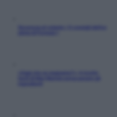
Sicurezza al volante: i 5 consigli dell’ex
pilota di Formula 1
«Oggi che se magnamo?»: 4 ricette
facili di Max Mariola senza pesare gli
ingredienti