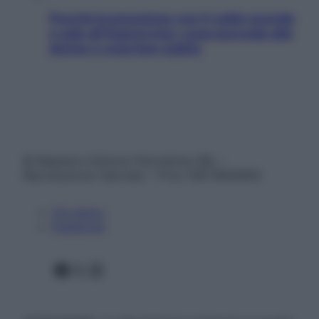
Perché la pressione con il caldo scende
e sale all’improvviso: cosa succede alle
donne e cosa fare subito
© Belpietro Edizioni Periodiche SRL –
Riproduzione riservata – P.Iva 13673600964
Chi siamo
Pubblicità
Facebook
X
Instagram