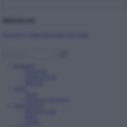
Abbonati ora!
Starbene ti regala benessere ogni mese!
Benessere
Psicologia
Rimedi naturali
Bellezza
Salute
News
Problemi e soluzioni
Alimentazione
Mangiare sano
Diete
Ricette