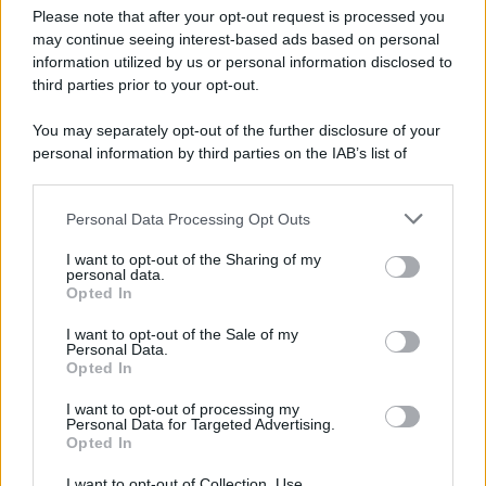
Preferenze Privacy
Please note that after your opt-out request is processed you
may continue seeing interest-based ads based on personal
information utilized by us or personal information disclosed to
third parties prior to your opt-out.
You may separately opt-out of the further disclosure of your
personal information by third parties on the IAB’s list of
downstream participants.
Personal Data Processing Opt Outs
This information may also be disclosed by us to third parties
on the IAB’s List of Downstream Participants that may further
I want to opt-out of the Sharing of my
disclose it to other third parties.
personal data.
Opted In
Please note that this website/app uses one or more Google
services and may gather and store information including but
I want to opt-out of the Sale of my
Personal Data.
not limited to your visit or usage behaviour. You may click to
Opted In
grant or deny consent to Google and its third-party tags to
use your data for below specified purposes in below Google
I want to opt-out of processing my
consent section.
Personal Data for Targeted Advertising.
Opted In
I want to opt-out of Collection, Use,