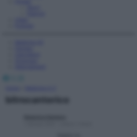
Fitness
Sport
Esercizi
Video
Podcast
Medicina AZ
Farmaci
Calcolatori
Oroscopo
Abbonamenti
Facebook
X
Instagram
Home
»
Medicina A-Z
bitrocanterico
Redazione Starbene
1 Gennaio 2025 – Lettura 1 minuto
Seguici su