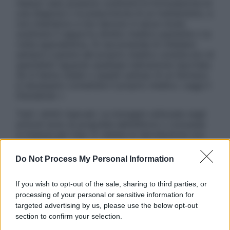
nessun caso possono costituire la formulazione di
una diagnosi o la prescrizione di un trattamento, e
non intendono e non devono in alcun modo
sostituire il rapporto diretto medico-paziente o la
visita specialistica. Si raccomanda di chiedere
sempre il parere del proprio medico curante e/o di
specialisti riguardo qualsiasi indicazione riportata.
Se si hanno dubbi o quesiti sull’uso di un farmaco
è necessario contattare il proprio medico. Leggi il
Disclaimer »
Tutti i diritti riservati. Le immagini utilizzate negli
articoli sono di proprietà dell’editore o concesse
in licenza per l’uso. È vietata la riproduzione non
autorizzata.
Do Not Process My Personal Information
If you wish to opt-out of the sale, sharing to third parties, or
Informativa
processing of your personal or sensitive information for
Privacy Policy
targeted advertising by us, please use the below opt-out
Cookie Policy
section to confirm your selection.
Note Legali