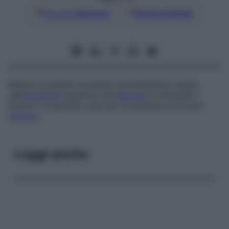
Google
Discover
Fonti preferite
Riferito ai grandi trocanteri (protuberanze ossee
dell’
estremità
superiore del
femore
) di entrambi i
femori o al grande e piccolo trocantere di un solo
femore
.
Leggi anche