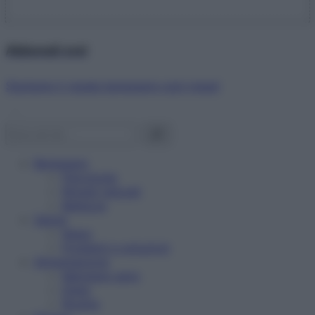
Abbonati ora!
Starbene ti regala benessere ogni mese!
Benessere
Psicologia
Rimedi naturali
Bellezza
Salute
News
Problemi e soluzioni
Alimentazione
Mangiare sano
Diete
Ricette