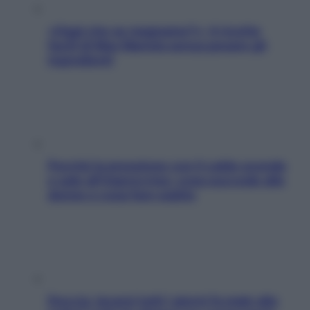
«Oggi che se magnamo?»: 4 ricette
facili di Max Mariola senza pesare gli
ingredienti
Perché la pressione con il caldo scende
e sale all’improvviso: cosa succede alle
donne e cosa fare subito
Doccia, lavarsi tutti i giorni fa male alla