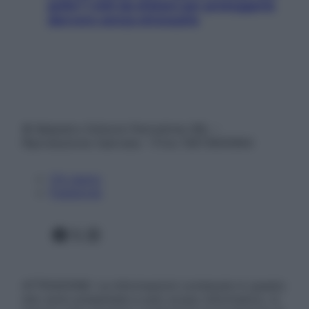
pelle? I miti da sfatare per proteggerla
davvero senza stressarla
© Belpietro Edizioni Periodiche SRL –
Riproduzione riservata – P.Iva 13673600964
Chi siamo
Pubblicità
Facebook
X
Instagram
ATTENZIONE: Le informazioni contenute in questo
sito sono presentate a solo scopo informativo, in