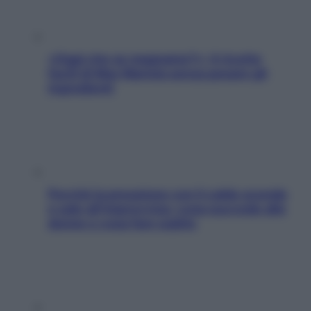
«Oggi che se magnamo?»: 4 ricette
facili di Max Mariola senza pesare gli
ingredienti
Perché la pressione con il caldo scende
e sale all’improvviso: cosa succede alle
donne e cosa fare subito