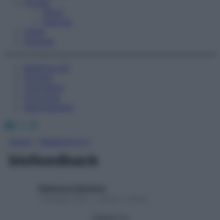
Fitness
Sport
Esercizi
Video
Podcast
Medicina AZ
Farmaci
Calcolatori
Oroscopo
Abbonamenti
Facebook
X
Instagram
Home
»
Medicina A-Z
biofeedback
Redazione Starbene
1 Gennaio 2025 – Lettura 1 minuto
Seguici su