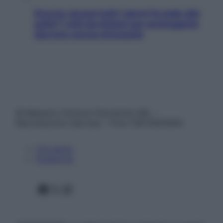
Doccia, lavarsi tutti i giorni fa male alla
pelle? I miti da sfatare per proteggerla
davvero senza stressarla
© Belpietro Edizioni Periodiche SRL –
Riproduzione riservata – P.Iva 13673600964
Chi siamo
Pubblicità
Facebook
X
Instagram