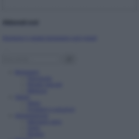
Abbonati ora!
Starbene ti regala benessere ogni mese!
Benessere
Psicologia
Rimedi naturali
Bellezza
Salute
News
Problemi e soluzioni
Alimentazione
Mangiare sano
Diete
Ricette