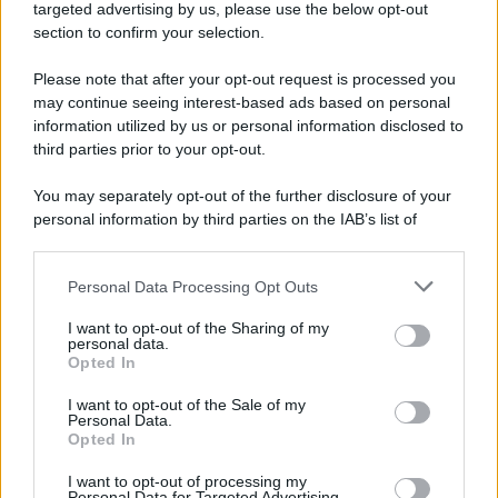
Cookie Policy
targeted advertising by us, please use the below opt-out
Note Legali
section to confirm your selection.
Preferenze Privacy
Please note that after your opt-out request is processed you
may continue seeing interest-based ads based on personal
information utilized by us or personal information disclosed to
third parties prior to your opt-out.
You may separately opt-out of the further disclosure of your
personal information by third parties on the IAB’s list of
downstream participants.
Personal Data Processing Opt Outs
This information may also be disclosed by us to third parties
on the IAB’s List of Downstream Participants that may further
I want to opt-out of the Sharing of my
disclose it to other third parties.
personal data.
Opted In
Please note that this website/app uses one or more Google
services and may gather and store information including but
I want to opt-out of the Sale of my
Personal Data.
not limited to your visit or usage behaviour. You may click to
Opted In
grant or deny consent to Google and its third-party tags to
use your data for below specified purposes in below Google
I want to opt-out of processing my
consent section.
Personal Data for Targeted Advertising.