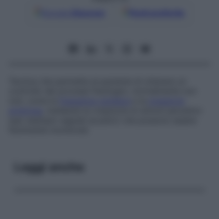
Google
Discover
Fonti preferite
Tecnica che permette al paziente di ottenere un
controllo dei processi fisiologici, normalmente non
noti, come la
frequenza cardiaca
e la
pressione
arteriosa
, mediante la creazione di stimoli percettivi
(per esempio segnali acustici) che possono essere
facilmente monitorati.
Leggi anche