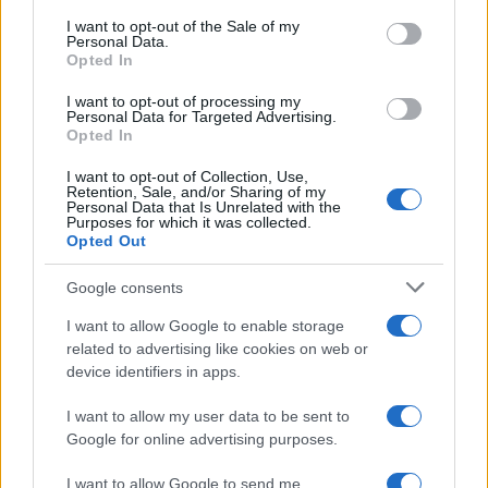
services and may gather and store information including but
I want to opt-out of the Sale of my
Personal Data.
not limited to your visit or usage behaviour. You may click to
Opted In
grant or deny consent to Google and its third-party tags to
use your data for below specified purposes in below Google
I want to opt-out of processing my
consent section.
Personal Data for Targeted Advertising.
Opted In
I want to opt-out of Collection, Use,
Retention, Sale, and/or Sharing of my
Personal Data that Is Unrelated with the
Purposes for which it was collected.
Opted Out
Google consents
I want to allow Google to enable storage
related to advertising like cookies on web or
device identifiers in apps.
I want to allow my user data to be sent to
Google for online advertising purposes.
I want to allow Google to send me