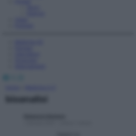
Fitness
Sport
Esercizi
Video
Podcast
Medicina AZ
Farmaci
Calcolatori
Oroscopo
Abbonamenti
Facebook
X
Instagram
Home
»
Medicina A-Z
bioanalisi
Redazione Starbene
1 Gennaio 2025 – Lettura 1 minuto
Seguici su