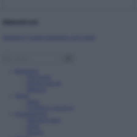
Abbonati ora!
Starbene ti regala benessere ogni mese!
Benessere
Psicologia
Rimedi naturali
Bellezza
Salute
News
Problemi e soluzioni
Alimentazione
Mangiare sano
Diete
Ricette