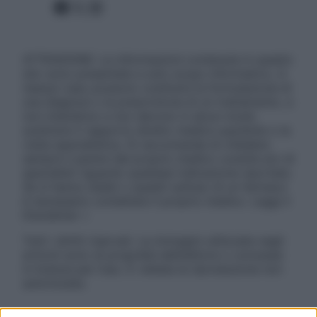
Facebook
X
Instagram
ATTENZIONE: Le informazioni contenute in questo
sito sono presentate a solo scopo informativo, in
nessun caso possono costituire la formulazione di
una diagnosi o la prescrizione di un trattamento, e
non intendono e non devono in alcun modo
sostituire il rapporto diretto medico-paziente o la
visita specialistica. Si raccomanda di chiedere
sempre il parere del proprio medico curante e/o di
specialisti riguardo qualsiasi indicazione riportata.
Se si hanno dubbi o quesiti sull’uso di un farmaco
è necessario contattare il proprio medico. Leggi il
Disclaimer »
Tutti i diritti riservati. Le immagini utilizzate negli
articoli sono di proprietà dell’editore o concesse
in licenza per l’uso. È vietata la riproduzione non
autorizzata.