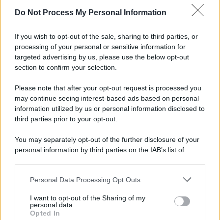
Do Not Process My Personal Information
Informativa
Privacy Policy
If you wish to opt-out of the sale, sharing to third parties, or
Cookie Policy
processing of your personal or sensitive information for
Note Legali
targeted advertising by us, please use the below opt-out
Preferenze Privacy
section to confirm your selection.
Please note that after your opt-out request is processed you
may continue seeing interest-based ads based on personal
information utilized by us or personal information disclosed to
third parties prior to your opt-out.
You may separately opt-out of the further disclosure of your
personal information by third parties on the IAB’s list of
downstream participants.
Personal Data Processing Opt Outs
This information may also be disclosed by us to third parties
on the IAB’s List of Downstream Participants that may further
I want to opt-out of the Sharing of my
disclose it to other third parties.
personal data.
Opted In
Please note that this website/app uses one or more Google