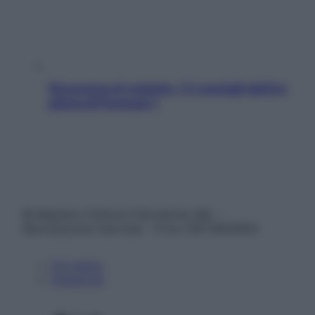
Sicurezza al volante: i 5 consigli dell’ex
pilota di Formula 1
© Belpietro Edizioni Periodiche SRL –
Riproduzione riservata – P.Iva 13673600964
Chi siamo
Pubblicità