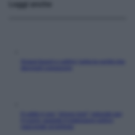
Leggi anche
Grassi buoni e cattivi: tutta la verità che
dovresti conoscere
Il caldo è uno “stress test” naturale per
il cuore: quando il malessere estivo
nasconde un’aritmia