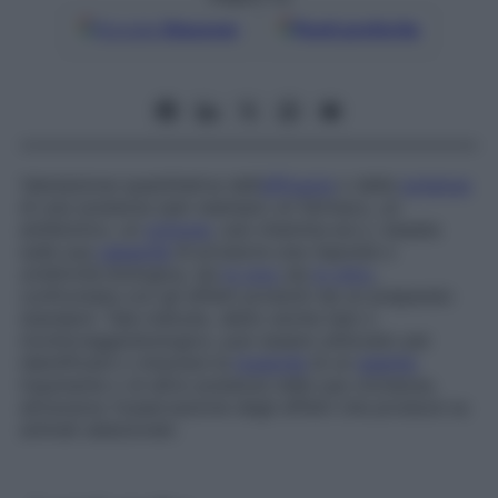
Google
Discover
Fonti preferite
Valutazione quantitativa dell’
efficacia
o della
potenza
di una sostanza (per esempio un farmaco, un
antibiotico, un
ormone
, una vitamina ecc.), basata
sulla sua
capacità
di produrre una risposta o
un’attività biologica, sia
in vivo
sia
in vitro
,
confrontata con gli effetti prodotti da un preparato
standard. Tale metodo, detto anche
test
o
monitoraggio
biologico
, può essere utilizzato per
identificare o misurare la
tossicità
di un
agente
inquinante o di altre sostanze nelle sue vicinanze,
attraverso l’osservazione degli effetti che produce su
animali selezionati.