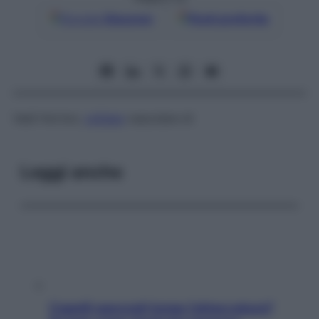
Google
Discover
Fonti preferite
Vedi
Horton,
cefalea
vascolare di
Leggi anche
Capelli spezzati lungo l’attaccatura?