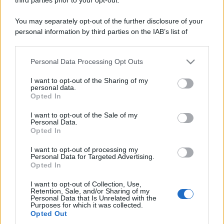
You may separately opt-out of the further disclosure of your
personal information by third parties on the IAB’s list of
downstream participants.
Personal Data Processing Opt Outs
This information may also be disclosed by us to third parties
on the IAB’s List of Downstream Participants that may further
I want to opt-out of the Sharing of my
disclose it to other third parties.
personal data.
Opted In
Please note that this website/app uses one or more Google
services and may gather and store information including but
I want to opt-out of the Sale of my
Personal Data.
not limited to your visit or usage behaviour. You may click to
Opted In
grant or deny consent to Google and its third-party tags to
use your data for below specified purposes in below Google
I want to opt-out of processing my
consent section.
Personal Data for Targeted Advertising.
Opted In
I want to opt-out of Collection, Use,
Retention, Sale, and/or Sharing of my
Personal Data that Is Unrelated with the
Purposes for which it was collected.
Opted Out