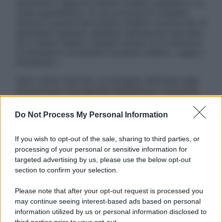
sostituire il rapporto diretto medico-paziente o la
visita specialistica. Si raccomanda di chiedere
sempre il parere del proprio medico curante e/o di
specialisti riguardo qualsiasi indicazione riportata.
Se si hanno dubbi o quesiti sull’uso di un farmaco
è necessario contattare il proprio medico. Leggi il
Disclaimer »
Tutti i diritti riservati. Le immagini utilizzate negli
articoli sono di proprietà dell’editore o concesse
in licenza per l’uso. È vietata la riproduzione non
autorizzata.
Do Not Process My Personal Information
If you wish to opt-out of the sale, sharing to third parties, or
processing of your personal or sensitive information for
Informativa
targeted advertising by us, please use the below opt-out
Privacy Policy
section to confirm your selection.
Cookie Policy
Note Legali
Please note that after your opt-out request is processed you
Preferenze Privacy
may continue seeing interest-based ads based on personal
information utilized by us or personal information disclosed to
third parties prior to your opt-out.