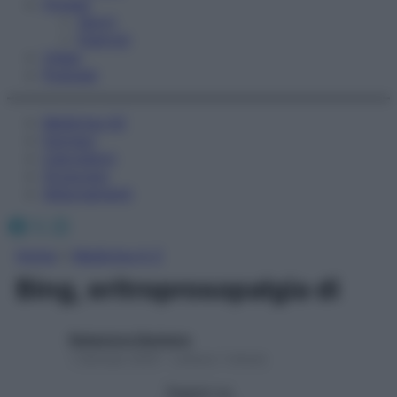
Fitness
Sport
Esercizi
Video
Podcast
Medicina AZ
Farmaci
Calcolatori
Oroscopo
Abbonamenti
Facebook
X
Instagram
Home
»
Medicina A-Z
Bing, eritroprosopalgia di
Redazione Starbene
1 Gennaio 2025 – Lettura 1 minuto
Seguici su