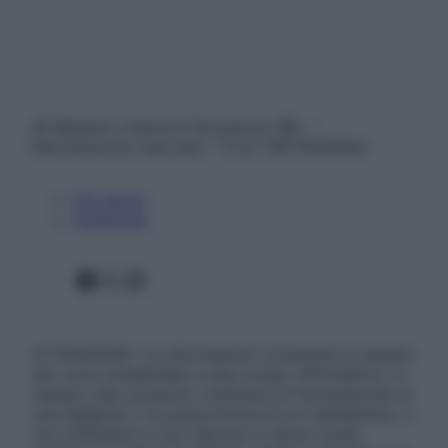
© Belpietro Edizioni Periodiche SRL –
Riproduzione riservata – P.Iva 13673600964
Chi siamo
Pubblicità
Facebook
X
Instagram
ATTENZIONE: Le informazioni contenute in questo
sito sono presentate a solo scopo informativo, in
nessun caso possono costituire la formulazione di
una diagnosi o la prescrizione di un trattamento, e
non intendono e non devono in alcun modo