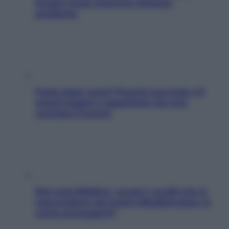
Scopri come risolvere l’annoso
problema
Fame dopo cena? Perché succede e 6
snack leggeri e appetitosi che non
rovinano il sonno
Non solo Maldive: scopri i coralli che si
nascondono nel nostro Mediterraneo (e
come proteggerli)