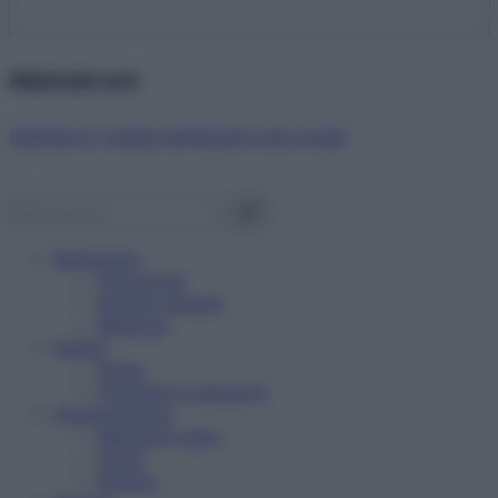
Abbonati ora!
Starbene ti regala benessere ogni mese!
Benessere
Psicologia
Rimedi naturali
Bellezza
Salute
News
Problemi e soluzioni
Alimentazione
Mangiare sano
Diete
Ricette