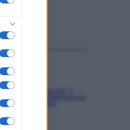
ggi anche
«Oggi che se magnamo?»: 4
ricette facili di Max Mariola senza
pesare gli ingredienti