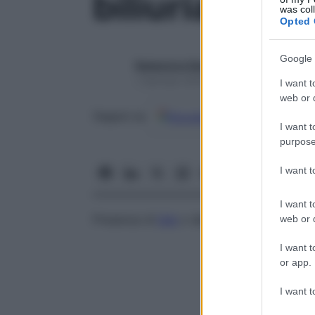
biliuria
was col
Opted 
Google 
Redazione Starbene
1 Gennaio 2025 – Lettura 1 minuto
I want t
web or d
Google
Discover
Fon
Seguici su
I want t
purpose
I want 
I want t
Presenza di
bile
o dei suoi sali nelle urine.
web or d
I want t
or app.
I want t