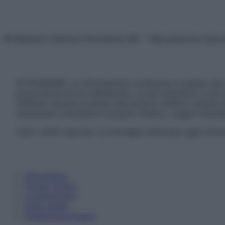
© Belpietro Edizioni Periodiche SRL – Riproduzione riser
ATTENZIONE: Le informazioni contenute in questo sito 
prescrizione di un trattamento, e non intendono e non 
chiedere sempre il parere del proprio medico curante e/o
necessario contattare il proprio medico. Leggi il Discl
Tutti i diritti riservati. Le immagini utilizzate negli ar
Informativa
Privacy Policy
Cookie Policy
Note Legali
Preferenze Privacy