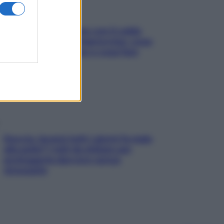
Perché la pressione con il caldo
scende e sale all’improvviso: cosa
succede alle donne e cosa fare
subito
Doccia, lavarsi tutti i giorni fa male
alla pelle? I miti da sfatare per
proteggerla davvero senza
stressarla