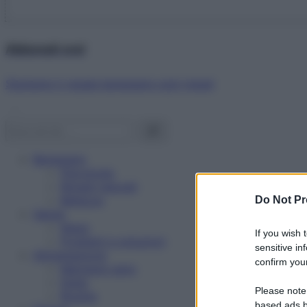
Abbonati ora!
Starbene ti regala benessere ogni mese!
Benessere
Psicologia
Rimedi naturali
Bellezza
Do Not Pr
Salute
News
If you wish 
Problemi e soluzioni
sensitive in
Alimentazione
confirm your
Mangiare sano
Diete
Please note
Ricette
based ads b