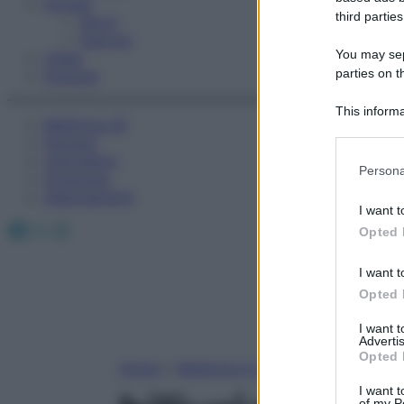
Fitness
third parties
Sport
Esercizi
You may sepa
Video
parties on t
Podcast
This informa
Medicina AZ
Participants
Farmaci
Calcolatori
Please note
Persona
Oroscopo
information 
Abbonamenti
deny consent
I want t
in below Go
Facebook
X
Instagram
Opted 
I want t
Opted 
I want 
Advertis
Opted 
Home
»
Medicina A-Z
I want t
of my P