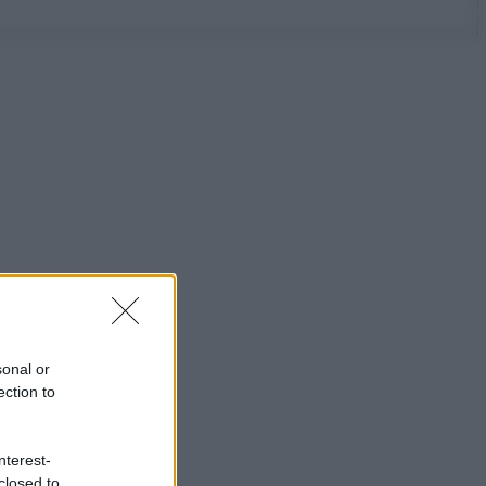
sonal or
ection to
nterest-
closed to