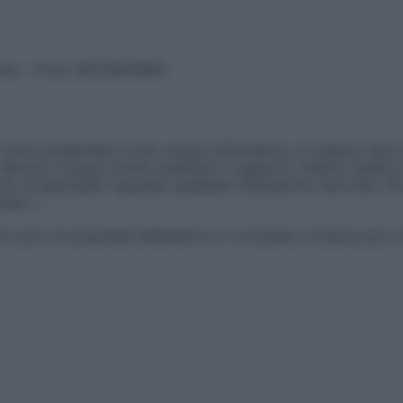
vata – P.Iva 13673600964
sono presentate a solo scopo informativo, in nessun caso p
devono in alcun modo sostituire il rapporto diretto medico-p
 di specialisti riguardo qualsiasi indicazione riportata. Se
aimer »
ticoli sono di proprietà dell’editore o concesse in licenza per 