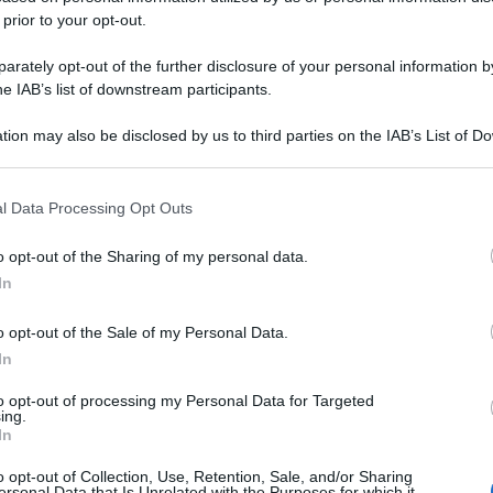
 prior to your opt-out.
rately opt-out of the further disclosure of your personal information by
he IAB’s list of downstream participants.
tion may also be disclosed by us to third parties on the IAB’s List of 
 that may further disclose it to other third parties.
 that this website/app uses one or more Google services and may gath
l Data Processing Opt Outs
including but not limited to your visit or usage behaviour. You may click 
 to Google and its third-party tags to use your data for below specifi
o opt-out of the Sharing of my personal data.
ogle consent section.
In
o opt-out of the Sale of my Personal Data.
In
to opt-out of processing my Personal Data for Targeted
ing.
In
o opt-out of Collection, Use, Retention, Sale, and/or Sharing
ersonal Data that Is Unrelated with the Purposes for which it