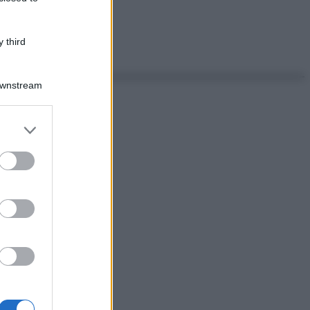
 third
Downstream
er and store
to grant or
ed purposes