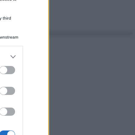
 third
Downstream
er and store
to grant or
ed purposes