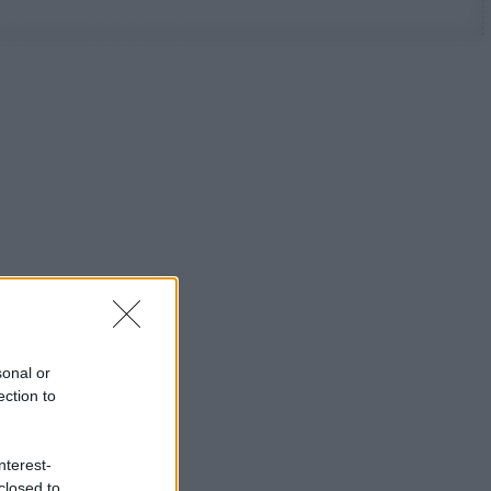
sonal or
ection to
nterest-
closed to