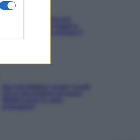
Fame dopo cena? Perché
succede e 6 snack leggeri e
appetitosi che non rovinano il
sonno
Non solo Maldive: scopri i coralli
che si nascondono nel nostro
Mediterraneo (e come
proteggerli)