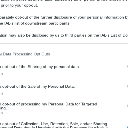
 prior to your opt-out.
rately opt-out of the further disclosure of your personal information by
he IAB’s list of downstream participants.
tion may also be disclosed by us to third parties on the IAB’s List of 
 that may further disclose it to other third parties.
 that this website/app uses one or more Google services and may gath
l Data Processing Opt Outs
including but not limited to your visit or usage behaviour. You may click 
 to Google and its third-party tags to use your data for below specifi
o opt-out of the Sharing of my personal data.
ogle consent section.
In
o opt-out of the Sale of my Personal Data.
In
to opt-out of processing my Personal Data for Targeted
ing.
In
o opt-out of Collection, Use, Retention, Sale, and/or Sharing
ersonal Data that Is Unrelated with the Purposes for which it