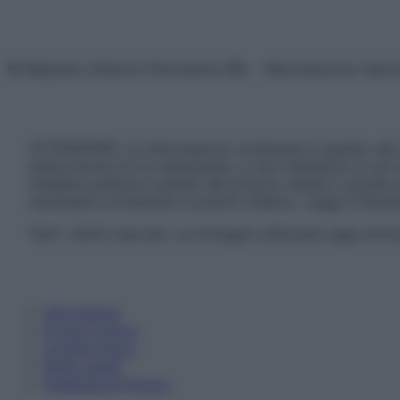
© Belpietro Edizioni Periodiche SRL – Riproduzione riser
ATTENZIONE: Le informazioni contenute in questo sito 
prescrizione di un trattamento, e non intendono e non 
chiedere sempre il parere del proprio medico curante e/o
necessario contattare il proprio medico. Leggi il Discl
Tutti i diritti riservati. Le immagini utilizzate negli ar
Informativa
Privacy Policy
Cookie Policy
Note Legali
Preferenze Privacy