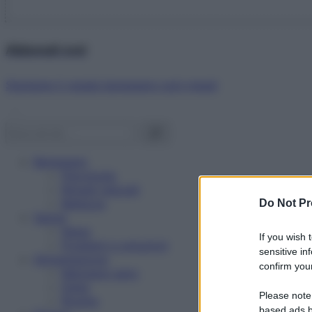
Abbonati ora!
Starbene ti regala benessere ogni mese!
Benessere
Psicologia
Rimedi naturali
Bellezza
Do Not Pr
Salute
News
If you wish 
Problemi e soluzioni
sensitive in
Alimentazione
confirm your
Mangiare sano
Diete
Please note
Ricette
based ads b