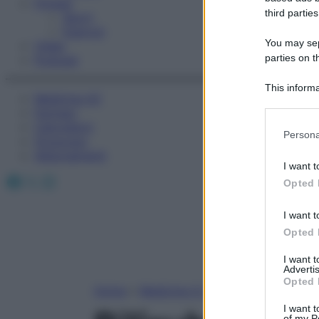
Fitness
third parties
Sport
Esercizi
You may sepa
Video
parties on t
Podcast
This informa
Medicina AZ
Participants
Farmaci
Calcolatori
Please note
Persona
Oroscopo
information 
Abbonamenti
deny consent
I want t
in below Go
Facebook
X
Instagram
Opted 
I want t
Opted 
I want 
Advertis
Opted 
Home
»
Medicina A-Z
I want t
of my P