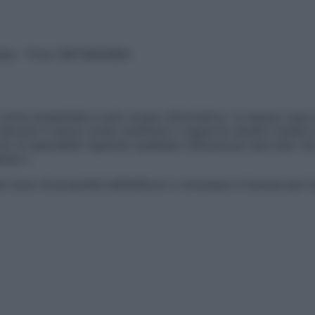
vata – P.Iva 13673600964
sono presentate a solo scopo informativo, in nessun caso p
devono in alcun modo sostituire il rapporto diretto medico-p
 di specialisti riguardo qualsiasi indicazione riportata. Se
aimer »
ticoli sono di proprietà dell’editore o concesse in licenza per 