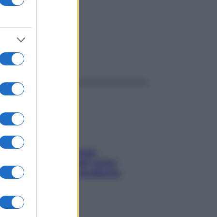
ggi anche
Capelli spezzati lungo
l’attaccatura? Scopri come
risolvere l’annoso problema