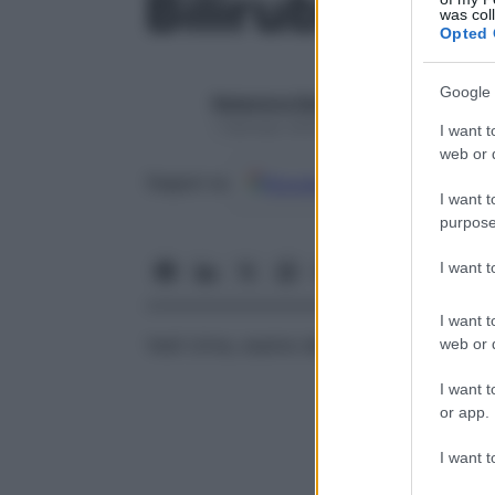
Bilirubina ur
was col
Opted 
Google 
Redazione Starbene
1 Gennaio 2025 – Lettura 1 minuto
I want t
web or d
Google
Discover
Fon
Seguici su
I want t
purpose
I want 
I want t
Vedi
Urina, esame dell’
web or d
I want t
or app.
I want t