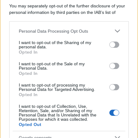
You may separately opt-out of the further disclosure of your
personal information by third parties on the IAB’s list of
downstream participants.
Personal Data Processing Opt Outs
This information may also be disclosed by us to third parties
on the IAB’s List of Downstream Participants that may further
I want to opt-out of the Sharing of my
disclose it to other third parties.
personal data.
Opted In
Please note that this website/app uses one or more Google
services and may gather and store information including but
I want to opt-out of the Sale of my
Personal Data.
not limited to your visit or usage behaviour. You may click to
Opted In
grant or deny consent to Google and its third-party tags to
use your data for below specified purposes in below Google
I want to opt-out of processing my
consent section.
Personal Data for Targeted Advertising.
Opted In
I want to opt-out of Collection, Use,
Retention, Sale, and/or Sharing of my
Personal Data that Is Unrelated with the
Purposes for which it was collected.
Opted Out
Google consents