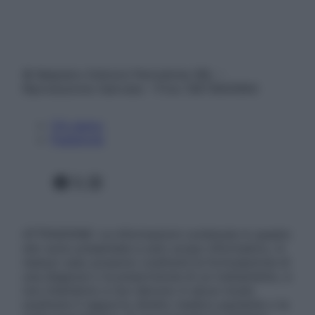
© Belpietro Edizioni Periodiche SRL –
Riproduzione riservata – P.Iva 13673600964
Chi siamo
Pubblicità
Facebook
X
Instagram
ATTENZIONE: Le informazioni contenute in questo
sito sono presentate a solo scopo informativo, in
nessun caso possono costituire la formulazione di
una diagnosi o la prescrizione di un trattamento, e
non intendono e non devono in alcun modo
sostituire il rapporto diretto medico-paziente o la