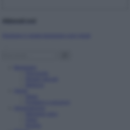
Abbonati ora!
Starbene ti regala benessere ogni mese!
Benessere
Psicologia
Rimedi naturali
Bellezza
Salute
News
Problemi e soluzioni
Alimentazione
Mangiare sano
Diete
Ricette