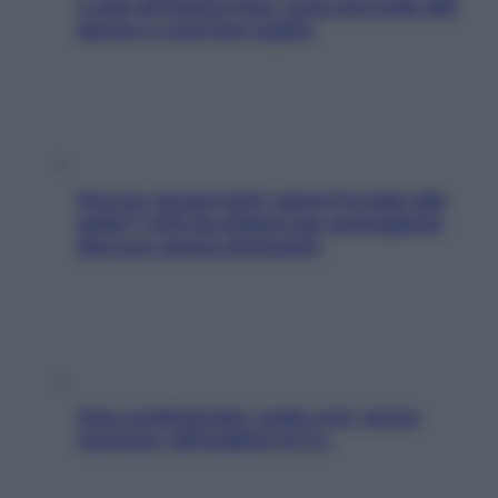
e sale all’improvviso: cosa succede alle
donne e cosa fare subito
Doccia, lavarsi tutti i giorni fa male alla
pelle? I miti da sfatare per proteggerla
davvero senza stressarla
Aria condizionata: usala così, senza
rischiare raffreddore & Co.