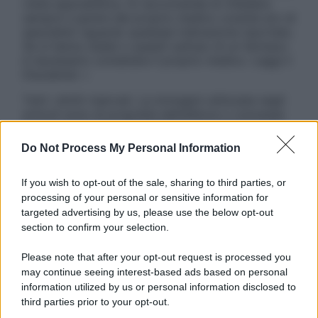
visita specialistica. Si raccomanda di chiedere
sempre il parere del proprio medico curante e/o di
specialisti riguardo qualsiasi indicazione riportata.
Se si hanno dubbi o quesiti sull’uso di un farmaco
è necessario contattare il proprio medico. Leggi il
Disclaimer »
Tutti i diritti riservati. Le immagini utilizzate negli
articoli sono di proprietà dell’editore o concesse
in licenza per l’uso. È vietata la riproduzione non
autorizzata.
Do Not Process My Personal Information
If you wish to opt-out of the sale, sharing to third parties, or
processing of your personal or sensitive information for
Informativa
targeted advertising by us, please use the below opt-out
Privacy Policy
section to confirm your selection.
Cookie Policy
Note Legali
Please note that after your opt-out request is processed you
Preferenze Privacy
may continue seeing interest-based ads based on personal
information utilized by us or personal information disclosed to
third parties prior to your opt-out.