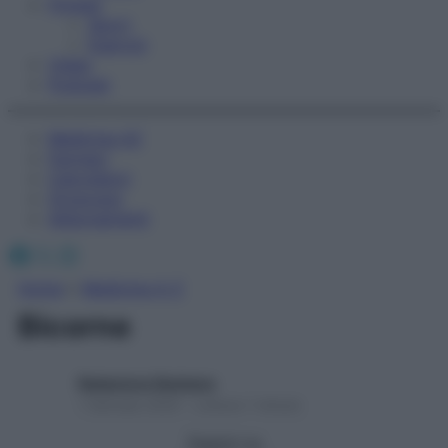
Fitness
Sport
Esercizi
Video
Podcast
Medicina AZ
Farmaci
Calcolatori
Oroscopo
Abbonamenti
Facebook
X
Instagram
Home
»
Medicina A-Z
Bicorne
Redazione Starbene
1 Gennaio 2025 – Lettura 1 minuto
Seguici su