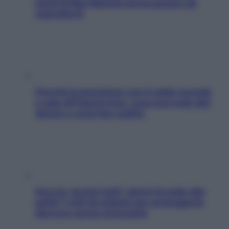
facili di Max Mariola senza pesare gli
ingredienti
Perché la pressione con il caldo scende
e sale all’improvviso: cosa succede alle
donne e cosa fare subito
Doccia, lavarsi tutti i giorni fa male alla
pelle? I miti da sfatare per proteggerla
davvero senza stressarla