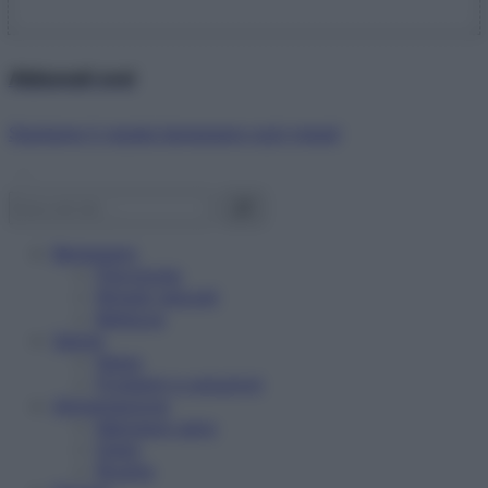
Abbonati ora!
Starbene ti regala benessere ogni mese!
Benessere
Psicologia
Rimedi naturali
Bellezza
Salute
News
Problemi e soluzioni
Alimentazione
Mangiare sano
Diete
Ricette