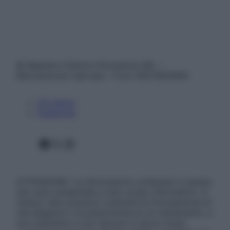
© Belpietro Edizioni Periodiche SRL –
Riproduzione riservata – P.Iva 13673600964
Chi siamo
Pubblicità
Facebook
X
Instagram
ATTENZIONE: Le informazioni contenute in questo
sito sono presentate a solo scopo informativo, in
nessun caso possono costituire la formulazione di
una diagnosi o la prescrizione di un trattamento, e
non intendono e non devono in alcun modo