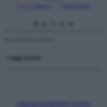
Google
Discover
Fonti preferite
Vedi
Crataegus oxyacantha
Leggi anche
«Oggi che se magnamo?»: 4 ricette