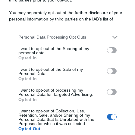
You may separately opt-out of the further disclosure of your
personal information by third parties on the IAB’s list of
downstream participants.
Personal Data Processing Opt Outs
This information may also be disclosed by us to third parties
on the IAB’s List of Downstream Participants that may further
I want to opt-out of the Sharing of my
disclose it to other third parties.
personal data.
Opted In
Please note that this website/app uses one or more Google
services and may gather and store information including but
I want to opt-out of the Sale of my
Personal Data.
not limited to your visit or usage behaviour. You may click to
Opted In
grant or deny consent to Google and its third-party tags to
use your data for below specified purposes in below Google
I want to opt-out of processing my
consent section.
Personal Data for Targeted Advertising.
Opted In
I want to opt-out of Collection, Use,
Retention, Sale, and/or Sharing of my
Personal Data that Is Unrelated with the
Purposes for which it was collected.
Opted Out