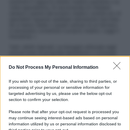
sostituire il rapporto diretto medico-paziente o la
visita specialistica. Si raccomanda di chiedere
sempre il parere del proprio medico curante e/o di
specialisti riguardo qualsiasi indicazione riportata.
Se si hanno dubbi o quesiti sull’uso di un farmaco
è necessario contattare il proprio medico. Leggi il
Disclaimer »
Tutti i diritti riservati. Le immagini utilizzate negli
articoli sono di proprietà dell’editore o concesse
in licenza per l’uso. È vietata la riproduzione non
autorizzata.
Do Not Process My Personal Information
If you wish to opt-out of the sale, sharing to third parties, or
processing of your personal or sensitive information for
Informativa
targeted advertising by us, please use the below opt-out
Privacy Policy
section to confirm your selection.
Cookie Policy
Note Legali
Please note that after your opt-out request is processed you
Preferenze Privacy
may continue seeing interest-based ads based on personal
information utilized by us or personal information disclosed to
third parties prior to your opt-out.