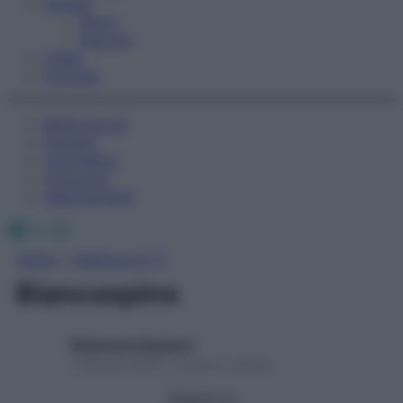
Fitness
Sport
Esercizi
Video
Podcast
Medicina AZ
Farmaci
Calcolatori
Oroscopo
Abbonamenti
Facebook
X
Instagram
Home
»
Medicina A-Z
Biancospino
Redazione Starbene
1 Gennaio 2025 – Lettura 1 minuto
Seguici su