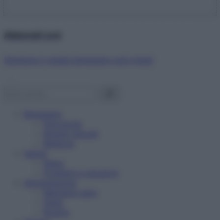
Abbonati ora!
Starbene ti regala benessere ogni mese!
Benessere
Psicologia
Rimedi naturali
Bellezza
Salute
News
Problemi e soluzioni
Alimentazione
Mangiare sano
Diete
Ricette