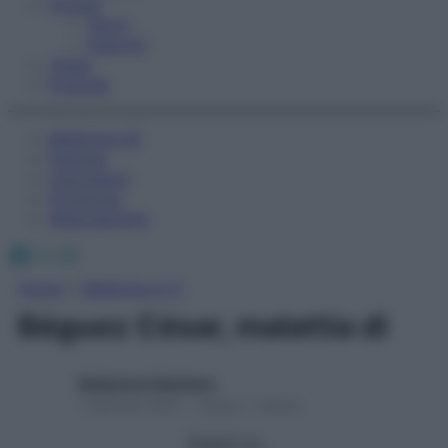
Fitness
Sport
Esercizi
Video
Podcast
Medicina AZ
Farmaci
Calcolatori
Oroscopo
Abbonamenti
Facebook
X
Instagram
Home
»
Medicina A-Z
Béguez César, malattia di
Redazione Starbene
1 Gennaio 2025 – Lettura 1 minuto
Seguici su