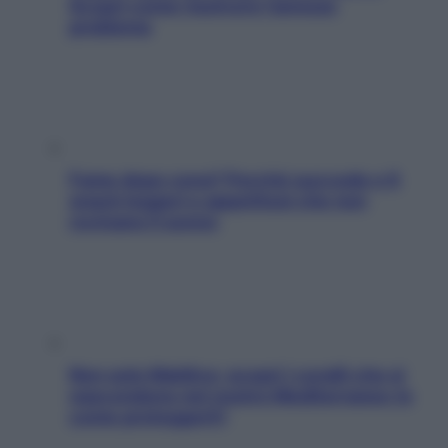
Scopri come risolvere l’annoso
problema
Fame dopo cena? Perché succede e 6
snack leggeri e appetitosi che non
rovinano il sonno
Non solo Maldive: scopri i coralli che si
nascondono nel nostro Mediterraneo (e
come proteggerli)