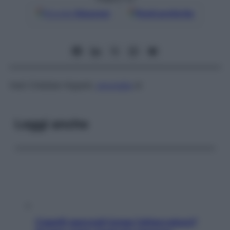
Google
Discover
Fonti preferite
Vedi
Chédiak-Higashi,
anomalia
di
Leggi anche
Capelli spezzati lungo l’attaccatura?