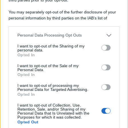
You may separately opt-out of the further disclosure of your
personal information by third parties on the IAB’s list of
downstream participants.
Personal Data Processing Opt Outs
This information may also be disclosed by us to third parties
on the IAB’s List of Downstream Participants that may further
I want to opt-out of the Sharing of my
disclose it to other third parties.
personal data.
Opted In
Please note that this website/app uses one or more Google
services and may gather and store information including but
I want to opt-out of the Sale of my
Personal Data.
not limited to your visit or usage behaviour. You may click to
Opted In
grant or deny consent to Google and its third-party tags to
use your data for below specified purposes in below Google
I want to opt-out of processing my
consent section.
Personal Data for Targeted Advertising.
Opted In
I want to opt-out of Collection, Use,
Retention, Sale, and/or Sharing of my
Personal Data that Is Unrelated with the
Purposes for which it was collected.
Opted Out