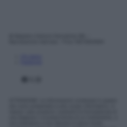
© Belpietro Edizioni Periodiche SRL –
Riproduzione riservata – P.Iva 13673600964
Chi siamo
Pubblicità
Facebook
X
Instagram
ATTENZIONE: Le informazioni contenute in questo
sito sono presentate a solo scopo informativo, in
nessun caso possono costituire la formulazione di
una diagnosi o la prescrizione di un trattamento, e
non intendono e non devono in alcun modo