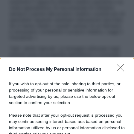
sostituire il rapporto diretto medico-paziente o la
visita specialistica. Si raccomanda di chiedere
sempre il parere del proprio medico curante e/o di
specialisti riguardo qualsiasi indicazione riportata.
Se si hanno dubbi o quesiti sull’uso di un farmaco
è necessario contattare il proprio medico. Leggi il
Disclaimer »
Tutti i diritti riservati. Le immagini utilizzate negli
articoli sono di proprietà dell’editore o concesse
in licenza per l’uso. È vietata la riproduzione non
autorizzata.
Do Not Process My Personal Information
If you wish to opt-out of the sale, sharing to third parties, or
processing of your personal or sensitive information for
Informativa
targeted advertising by us, please use the below opt-out
Privacy Policy
section to confirm your selection.
Cookie Policy
Note Legali
Please note that after your opt-out request is processed you
Preferenze Privacy
may continue seeing interest-based ads based on personal
information utilized by us or personal information disclosed to
third parties prior to your opt-out.