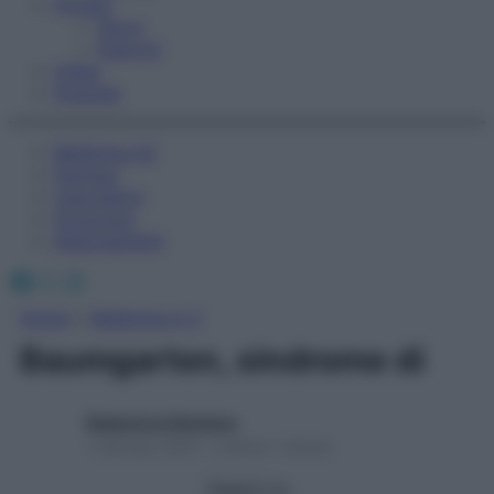
Fitness
Sport
Esercizi
Video
Podcast
Medicina AZ
Farmaci
Calcolatori
Oroscopo
Abbonamenti
Facebook
X
Instagram
Home
»
Medicina A-Z
Baumgarten, sindrome di
Redazione Starbene
1 Gennaio 2025 – Lettura 1 minuto
Seguici su