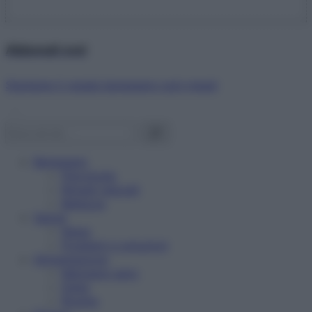
Abbonati ora!
Starbene ti regala benessere ogni mese!
Benessere
Psicologia
Rimedi naturali
Bellezza
Salute
News
Problemi e soluzioni
Alimentazione
Mangiare sano
Diete
Ricette