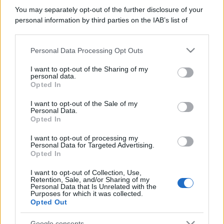
You may separately opt-out of the further disclosure of your
personal information by third parties on the IAB’s list of
downstream participants.
Personal Data Processing Opt Outs
This information may also be disclosed by us to third parties
on the IAB’s List of Downstream Participants that may further
I want to opt-out of the Sharing of my
disclose it to other third parties.
personal data.
Opted In
Please note that this website/app uses one or more Google
services and may gather and store information including but
I want to opt-out of the Sale of my
Personal Data.
not limited to your visit or usage behaviour. You may click to
Opted In
grant or deny consent to Google and its third-party tags to
use your data for below specified purposes in below Google
I want to opt-out of processing my
consent section.
Personal Data for Targeted Advertising.
Opted In
I want to opt-out of Collection, Use,
Retention, Sale, and/or Sharing of my
Personal Data that Is Unrelated with the
Purposes for which it was collected.
Opted Out
Google consents