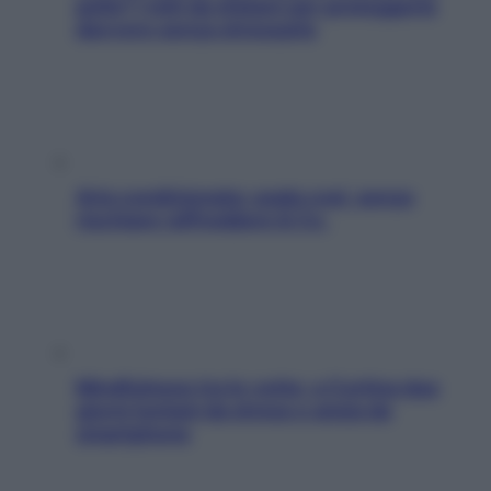
pelle? I miti da sfatare per proteggerla
davvero senza stressarla
Aria condizionata: usala così, senza
rischiare raffreddore & Co.
Mindfulness tra le vette: a Cortina due
giorni lontani da stress e ansia da
smartphone