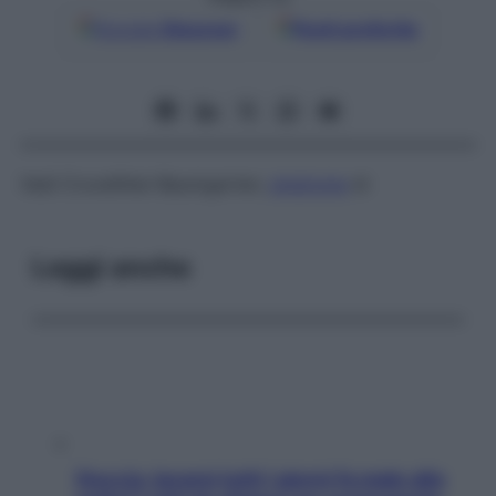
Google
Discover
Fonti preferite
Vedi
Cruveilhier-Baumgarten,
sindrome
di
Leggi anche
Doccia, lavarsi tutti i giorni fa male alla