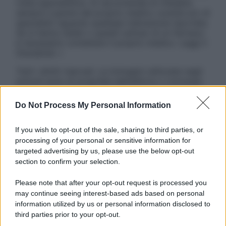
visita specialistica. Si raccomanda di chiedere
sempre il parere del proprio medico curante e/o di
specialisti riguardo qualsiasi indicazione riportata.
Se si hanno dubbi o quesiti sull’uso di un farmaco
è necessario contattare il proprio medico. Leggi il
Disclaimer »
Tutti i diritti riservati. Le immagini utilizzate negli
articoli sono di proprietà dell’editore o concesse
in licenza per l’uso. È vietata la riproduzione non
autorizzata.
Do Not Process My Personal Information
If you wish to opt-out of the sale, sharing to third parties, or
processing of your personal or sensitive information for
Informativa
targeted advertising by us, please use the below opt-out
Privacy Policy
section to confirm your selection.
Cookie Policy
Note Legali
Please note that after your opt-out request is processed you
Preferenze Privacy
may continue seeing interest-based ads based on personal
information utilized by us or personal information disclosed to
third parties prior to your opt-out.