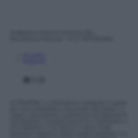
© Belpietro Edizioni Periodiche SRL –
Riproduzione riservata – P.Iva 13673600964
Chi siamo
Pubblicità
Facebook
X
Instagram
ATTENZIONE: Le informazioni contenute in questo
sito sono presentate a solo scopo informativo, in
nessun caso possono costituire la formulazione di
una diagnosi o la prescrizione di un trattamento, e
non intendono e non devono in alcun modo
sostituire il rapporto diretto medico-paziente o la