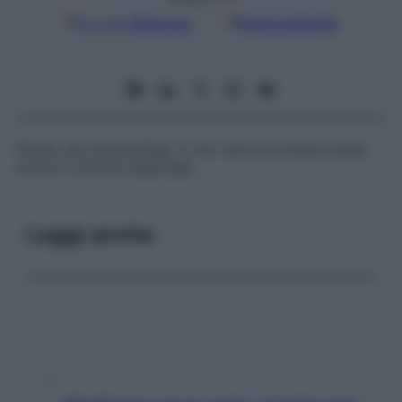
Google
Discover
Fonti preferite
Studio dei batteriofagi; in rari casi può essere usato
anche il termine
fagologia
.
Leggi anche