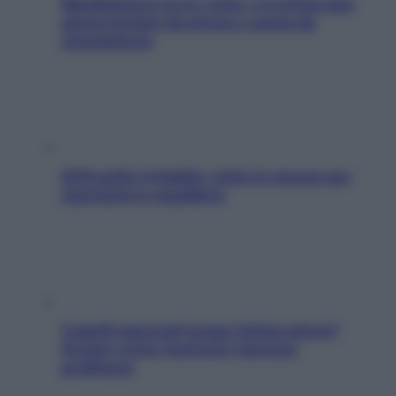
Mindfulness tra le vette: a Cortina due
giorni lontani da stress e ansia da
smartphone
SOS pelle irritabile: tutte le mosse per
riportarla in equilibrio
Capelli spezzati lungo l’attaccatura?
Scopri come risolvere l’annoso
problema