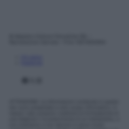
© Belpietro Edizioni Periodiche SRL –
Riproduzione riservata – P.Iva 13673600964
Chi siamo
Pubblicità
Facebook
X
Instagram
ATTENZIONE: Le informazioni contenute in questo
sito sono presentate a solo scopo informativo, in
nessun caso possono costituire la formulazione di
una diagnosi o la prescrizione di un trattamento, e
non intendono e non devono in alcun modo