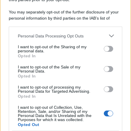
You may separately opt-out of the further disclosure of your
personal information by third parties on the IAB’s list of
downstream participants.
Personal Data Processing Opt Outs
This information may also be disclosed by us to third parties
on the IAB’s List of Downstream Participants that may further
I want to opt-out of the Sharing of my
disclose it to other third parties.
personal data.
Opted In
Please note that this website/app uses one or more Google
services and may gather and store information including but
I want to opt-out of the Sale of my
Personal Data.
not limited to your visit or usage behaviour. You may click to
Opted In
grant or deny consent to Google and its third-party tags to
use your data for below specified purposes in below Google
I want to opt-out of processing my
consent section.
Personal Data for Targeted Advertising.
Opted In
I want to opt-out of Collection, Use,
Retention, Sale, and/or Sharing of my
Personal Data that Is Unrelated with the
Purposes for which it was collected.
Opted Out