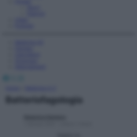
Fitness
Sport
Esercizi
Video
Podcast
Medicina AZ
Farmaci
Calcolatori
Oroscopo
Abbonamenti
Facebook
X
Instagram
Home
»
Medicina A-Z
Batteriofagologia
Redazione Starbene
1 Gennaio 2025 – Lettura 1 minuto
Seguici su