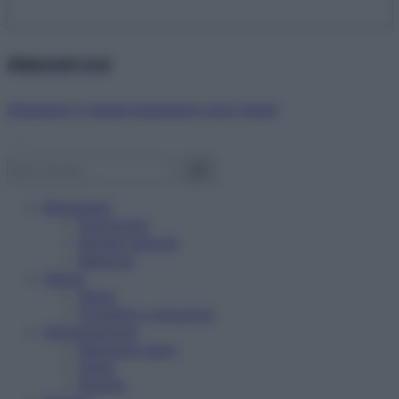
Abbonati ora!
Starbene ti regala benessere ogni mese!
Benessere
Psicologia
Rimedi naturali
Bellezza
Salute
News
Problemi e soluzioni
Alimentazione
Mangiare sano
Diete
Ricette