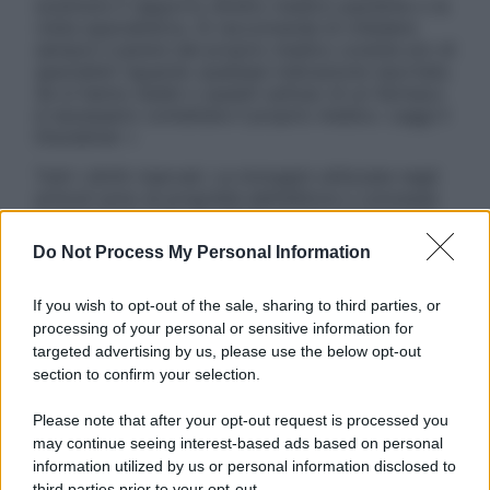
sostituire il rapporto diretto medico-paziente o la
visita specialistica. Si raccomanda di chiedere
sempre il parere del proprio medico curante e/o di
specialisti riguardo qualsiasi indicazione riportata.
Se si hanno dubbi o quesiti sull’uso di un farmaco
è necessario contattare il proprio medico. Leggi il
Disclaimer »
Tutti i diritti riservati. Le immagini utilizzate negli
articoli sono di proprietà dell’editore o concesse
in licenza per l’uso. È vietata la riproduzione non
autorizzata.
Do Not Process My Personal Information
If you wish to opt-out of the sale, sharing to third parties, or
processing of your personal or sensitive information for
Informativa
targeted advertising by us, please use the below opt-out
Privacy Policy
section to confirm your selection.
Cookie Policy
Note Legali
Please note that after your opt-out request is processed you
Preferenze Privacy
may continue seeing interest-based ads based on personal
information utilized by us or personal information disclosed to
third parties prior to your opt-out.