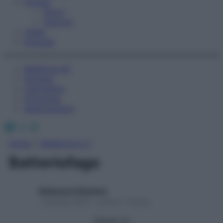
Fitness
Sport
Esercizi
Video
Podcast
Medicina AZ
Farmaci
Calcolatori
Oroscopo
Abbonamenti
Facebook
X
Instagram
Home
»
Medicina A-Z
Batteriofago
Redazione Starbene
1 Gennaio 2025 – Lettura 1 minuto
Seguici su