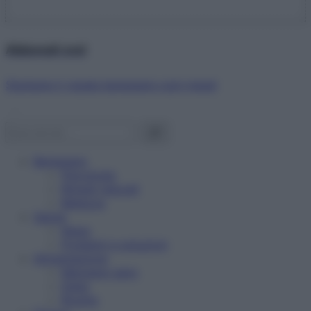
Abbonati ora!
Starbene ti regala benessere ogni mese!
Benessere
Psicologia
Rimedi naturali
Bellezza
Salute
News
Problemi e soluzioni
Alimentazione
Mangiare sano
Diete
Ricette