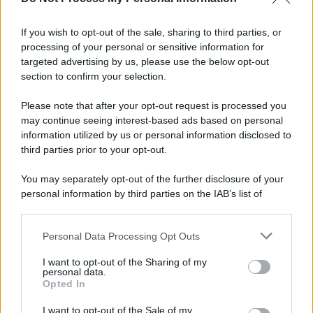
Informativa
Privacy Policy
If you wish to opt-out of the sale, sharing to third parties, or
Cookie Policy
processing of your personal or sensitive information for
Note Legali
targeted advertising by us, please use the below opt-out
Preferenze Privacy
section to confirm your selection.
Please note that after your opt-out request is processed you
may continue seeing interest-based ads based on personal
information utilized by us or personal information disclosed to
third parties prior to your opt-out.
You may separately opt-out of the further disclosure of your
personal information by third parties on the IAB’s list of
downstream participants.
Personal Data Processing Opt Outs
This information may also be disclosed by us to third parties
on the IAB’s List of Downstream Participants that may further
I want to opt-out of the Sharing of my
disclose it to other third parties.
personal data.
Opted In
Please note that this website/app uses one or more Google
services and may gather and store information including but
I want to opt-out of the Sale of my