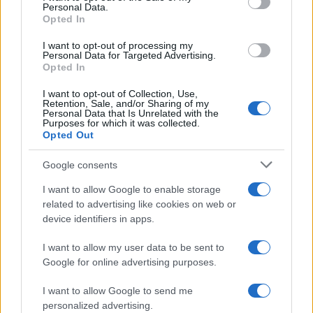
Personal Data.
not limited to your visit or usage behaviour. You may click to
Opted In
grant or deny consent to Google and its third-party tags to
use your data for below specified purposes in below Google
I want to opt-out of processing my
consent section.
Personal Data for Targeted Advertising.
Opted In
I want to opt-out of Collection, Use,
Retention, Sale, and/or Sharing of my
Personal Data that Is Unrelated with the
Purposes for which it was collected.
Opted Out
Google consents
I want to allow Google to enable storage
related to advertising like cookies on web or
device identifiers in apps.
I want to allow my user data to be sent to
Google for online advertising purposes.
I want to allow Google to send me
personalized advertising.