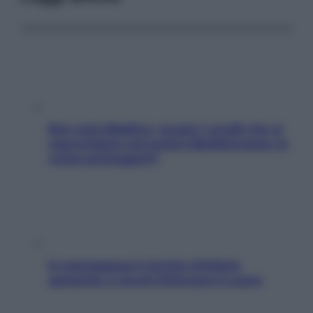
Non solo Maldive: scopri i coralli che si
nascondono nel nostro Mediterraneo (e
come proteggerli)
In menopausa il rischio d’infarto
aumenta: è ora di rinforzare il cuore