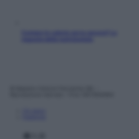
Contare le calorie serve ancora? La
risposta della nutrizionista
© Belpietro Edizioni Periodiche SRL –
Riproduzione riservata – P.Iva 13673600964
Chi siamo
Pubblicità
Facebook
X
Instagram