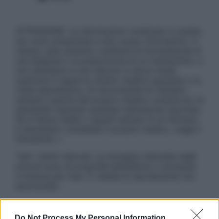
ATTENZIONE: Le informazioni contenute in questo
sito sono presentate a solo scopo informativo, in
nessun caso possono costituire la formulazione di
una diagnosi o la prescrizione di un trattamento, e
non intendono e non devono in alcun modo
sostituire il rapporto diretto medico-paziente o la
visita specialistica. Si raccomanda di chiedere
sempre il parere del proprio medico curante e/o di
specialisti riguardo qualsiasi indicazione riportata.
Se si hanno dubbi o quesiti sull’uso di un farmaco
è necessario contattare il proprio medico. Leggi il
Disclaimer »
Tutti i diritti riservati. Le immagini utilizzate negli
articoli sono di proprietà dell’editore o concesse
in licenza per l’uso. È vietata la riproduzione non
autorizzata.
Do Not Process My Personal Information