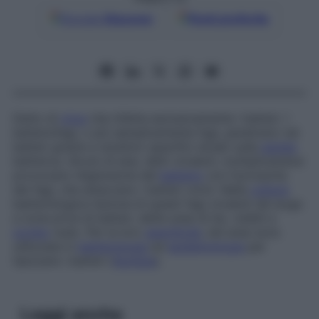
Google
Discover
Fonti preferite
Detto di
virus
che infetta esclusivamente i batteri. I
batteriofagi, o più semplicemente
fagi
, penetrano nei
batteri grazie a recettori specifici situati sulla
parete
batterica. Alcuni di essi, detti
virulenti
, moltiplicandosi
provocano l’esplosione del
batterio
con fuoriuscita
dei fagi, che attaccano i batteri vicini. Nella
coltura
batteriologica l’azione di questi fagi virulenti dà luogo
a zone prive di batteri, dette
aree di lisi
, visibili a
occhio
nudo. Per la loro
specificità
, tali aree sono
utilizzate in
batteriologia
ed
epidemiologia
per
tipizzare i batteri (
lisotipia
).
Leggi anche