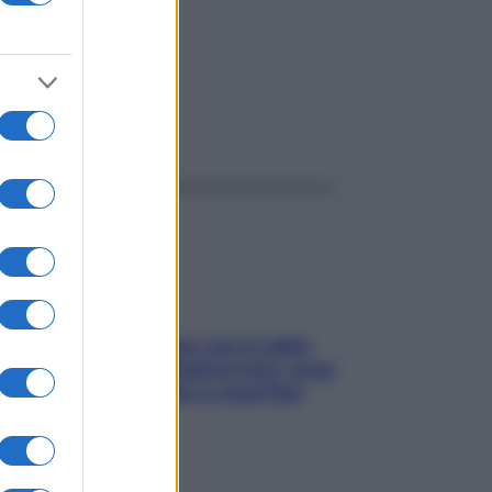
o di
ggi anche
Perché la pressione con il caldo
scende e sale all’improvviso: cosa
succede alle donne e cosa fare
subito