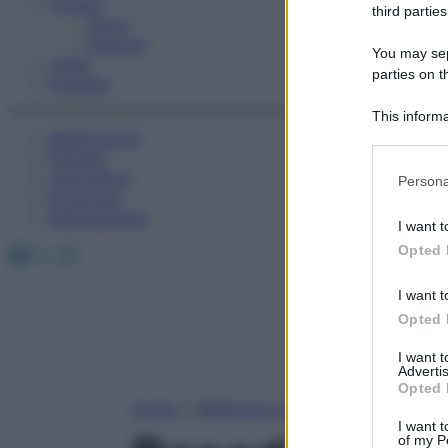
Fitness
third parties
Sport
Esercizi
You may sepa
Video
parties on t
Podcast
This informa
Medicina AZ
Participants
Farmaci
Please note
Calcolatori
Persona
information 
Oroscopo
deny consent
Abbonamenti
I want t
in below Go
Facebook
X
Instagram
Opted 
I want t
Opted 
I want 
Advertis
Opted 
Home
»
Medicina A-Z
I want t
of my P