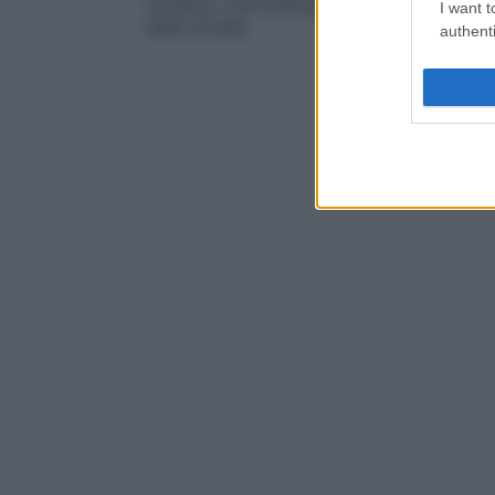
recettori, che sottopongono a continua st
I want t
della tiroide.
authenti