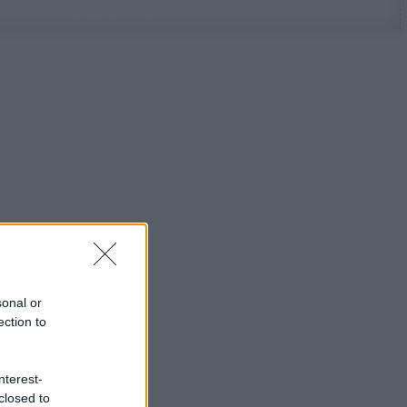
sonal or
ection to
nterest-
closed to