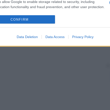
imolazione, gli
anticorpi
inducono un’
iperattività
o allow Google to enable storage related to security, including
cation functionality and fraud prevention, and other user protection.
CONFIRM
Data Deletion
Data Access
Privacy Policy