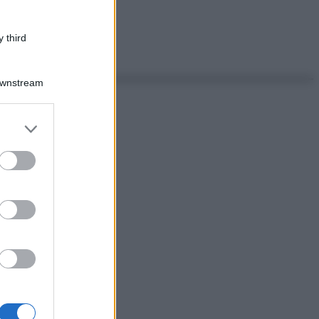
 third
Downstream
er and store
to grant or
ed purposes