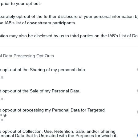
 prior to your opt-out.
rately opt-out of the further disclosure of your personal information by
he IAB’s list of downstream participants.
tion may also be disclosed by us to third parties on the IAB’s List of 
 that may further disclose it to other third parties.
 that this website/app uses one or more Google services and may gath
l Data Processing Opt Outs
including but not limited to your visit or usage behaviour. You may click 
 to Google and its third-party tags to use your data for below specifi
o opt-out of the Sharing of my personal data.
ogle consent section.
In
o opt-out of the Sale of my Personal Data.
In
to opt-out of processing my Personal Data for Targeted
ing.
In
o opt-out of Collection, Use, Retention, Sale, and/or Sharing
ersonal Data that Is Unrelated with the Purposes for which it