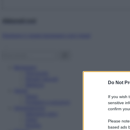
Abbonati ora!
Starbene ti regala benessere ogni mese!
Benessere
Psicologia
Rimedi naturali
Do Not Pr
Bellezza
Salute
News
If you wish 
Problemi e soluzioni
sensitive in
Alimentazione
confirm your
Mangiare sano
Diete
Please note
Ricette
based ads b