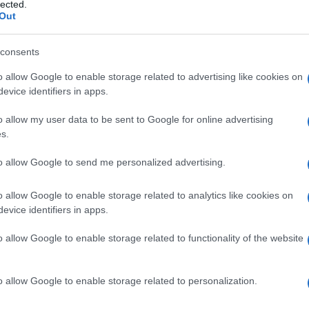
ani-Graves , morb
lected.
Out
consents
o allow Google to enable storage related to advertising like cookies on
Le
evice identifiers in apps.
ti preferite
o allow my user data to be sent to Google for online advertising
s.
to allow Google to send me personalized advertising.
o allow Google to enable storage related to analytics like cookies on
evice identifiers in apps.
ide
. Descritta dal medico tedesco Karl von Basedow
o di Basedow
), colpisce soprattutto le donne
o allow Google to enable storage related to functionality of the website
a
diabete mellito
. Un evento di rilievo nella
vita
del
ambito familiare o professionale) può fungere da
più frequente di
ipertiroidismo
(aumento della
o allow Google to enable storage related to personalization.
ucibile all’azione di
autoanticorpi
sui recettori
ofisario
che stimola la tiroide). Fissandosi su questi