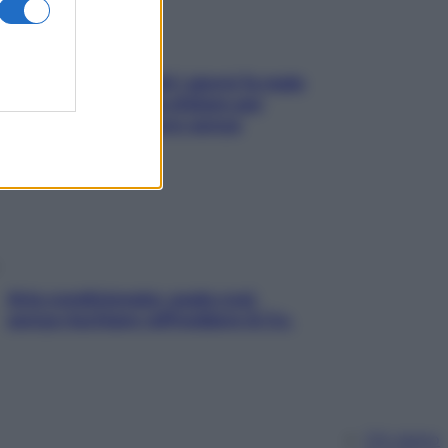
Doccia, lavarsi tutti i giorni fa male
alla pelle? I miti da sfatare per
proteggerla davvero senza
stressarla
Aria condizionata: usala così,
senza rischiare raffreddore & Co.
Chi siamo