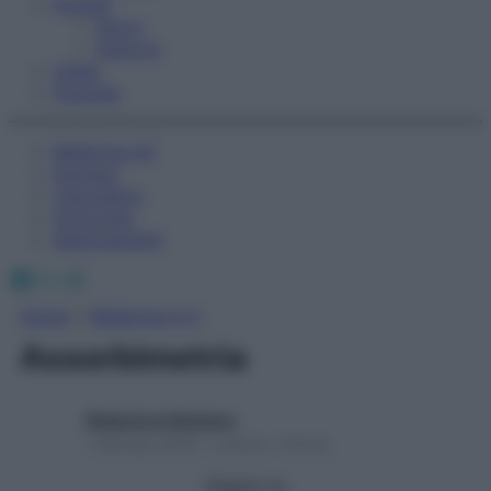
Fitness
Sport
Esercizi
Video
Podcast
Medicina AZ
Farmaci
Calcolatori
Oroscopo
Abbonamenti
Facebook
X
Instagram
Home
»
Medicina A-Z
Assorbimetria
Redazione Starbene
1 Gennaio 2025 – Lettura 1 minuto
Seguici su