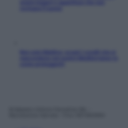
snack leggeri e appetitosi che non
rovinano il sonno
Non solo Maldive: scopri i coralli che si
nascondono nel nostro Mediterraneo (e
come proteggerli)
© Belpietro Edizioni Periodiche SRL –
Riproduzione riservata – P.Iva 13673600964