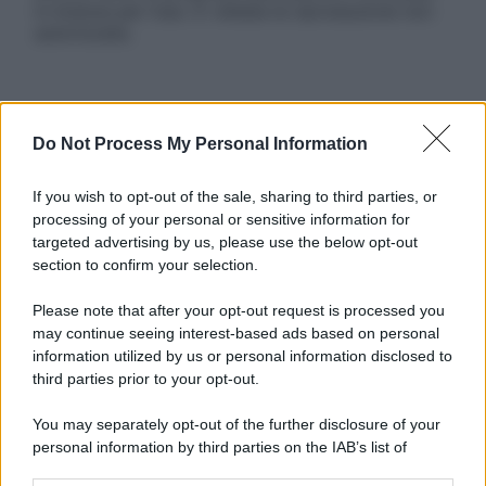
in licenza per l’uso. È vietata la riproduzione non
autorizzata.
Informativa
Do Not Process My Personal Information
Privacy Policy
Cookie Policy
Note Legali
If you wish to opt-out of the sale, sharing to third parties, or
Preferenze Privacy
processing of your personal or sensitive information for
targeted advertising by us, please use the below opt-out
section to confirm your selection.
Please note that after your opt-out request is processed you
may continue seeing interest-based ads based on personal
information utilized by us or personal information disclosed to
third parties prior to your opt-out.
You may separately opt-out of the further disclosure of your
personal information by third parties on the IAB’s list of
downstream participants.