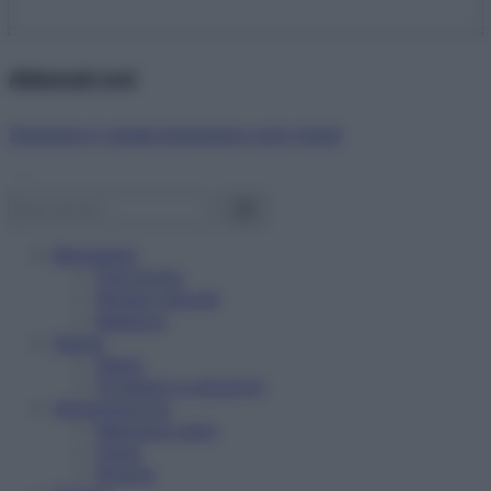
Abbonati ora!
Starbene ti regala benessere ogni mese!
Benessere
Psicologia
Rimedi naturali
Bellezza
Salute
News
Problemi e soluzioni
Alimentazione
Mangiare sano
Diete
Ricette