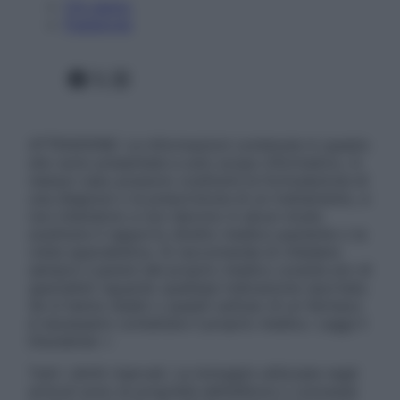
Chi siamo
Pubblicità
Facebook
X
Instagram
ATTENZIONE: Le informazioni contenute in questo
sito sono presentate a solo scopo informativo, in
nessun caso possono costituire la formulazione di
una diagnosi o la prescrizione di un trattamento, e
non intendono e non devono in alcun modo
sostituire il rapporto diretto medico-paziente o la
visita specialistica. Si raccomanda di chiedere
sempre il parere del proprio medico curante e/o di
specialisti riguardo qualsiasi indicazione riportata.
Se si hanno dubbi o quesiti sull’uso di un farmaco
è necessario contattare il proprio medico. Leggi il
Disclaimer »
Tutti i diritti riservati. Le immagini utilizzate negli
articoli sono di proprietà dell’editore o concesse