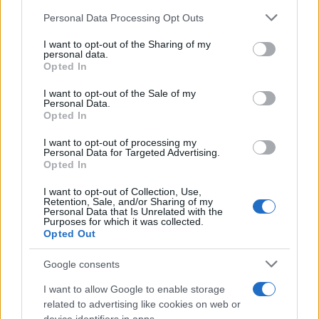
Personal Data Processing Opt Outs
This information may also be disclosed by us to third parties
on the IAB’s List of Downstream Participants that may further
I want to opt-out of the Sharing of my
disclose it to other third parties.
personal data.
Opted In
Please note that this website/app uses one or more Google
services and may gather and store information including but
I want to opt-out of the Sale of my
Personal Data.
not limited to your visit or usage behaviour. You may click to
Opted In
grant or deny consent to Google and its third-party tags to
use your data for below specified purposes in below Google
I want to opt-out of processing my
consent section.
Personal Data for Targeted Advertising.
Opted In
I want to opt-out of Collection, Use,
Retention, Sale, and/or Sharing of my
Personal Data that Is Unrelated with the
Purposes for which it was collected.
Opted Out
Google consents
I want to allow Google to enable storage
related to advertising like cookies on web or