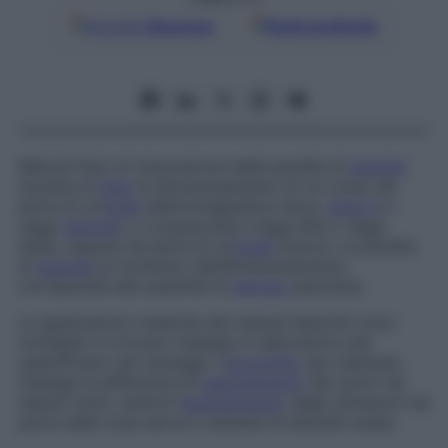
Google
Discover
Fonti preferite
Metodi fisici di misurazione della perdita di
energia
durante la
fase
di attraversamento di un corpo da
parte di un’
onda
elettromagnetica (luce,
raggi X
o
raggi
gamma
) o corpuscolare (raggi alfa o raggi
beta), oppure da parte di un’
onda
sonora. La perdita
di
energia
al momento dell’attraversamento
corrisponde alla quantità di
energia
assorbita.
Le applicazioni mediche dei metodi descritti sono
molteplici e trovano impiego in laboratorio per
quantificare vari dosaggi. L’
ecografia
, per esempio,
impiega la differenza di
assorbimento
dei suoni nei
tessuti molli, mentre l’
assorbimento
degli ultrasuoni da
parte delle ossa serve a valutare la densità ossea.