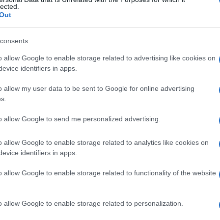
lected.
Out
consents
Le
o allow Google to enable storage related to advertising like cookies on
evice identifiers in apps.
ti preferite
o allow my user data to be sent to Google for online advertising
s.
to allow Google to send me personalized advertising.
o allow Google to enable storage related to analytics like cookies on
nte
e un apporto calorico pressoché nullo.
evice identifiers in apps.
i ed è presente in molti prodotti alimentari (gelati,
o allow Google to enable storage related to functionality of the website
o allow Google to enable storage related to personalization.