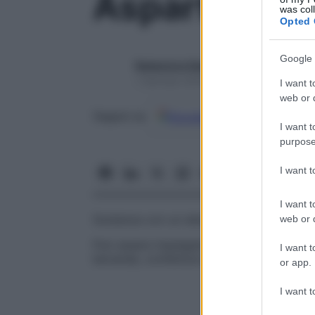
Aspartame
was col
Opted 
Google 
Redazione Starbene
1 Gennaio 2025 – Lettura 1 minuto
I want t
web or d
Google
Discover
Fon
Seguici su
I want t
purpose
I want 
I want t
Sostanza con un elevato
potere
dolcifica
web or d
Può essere impiegato nei regimi ipocaloric
I want t
bevande, confetture e così via).
or app.
I want t