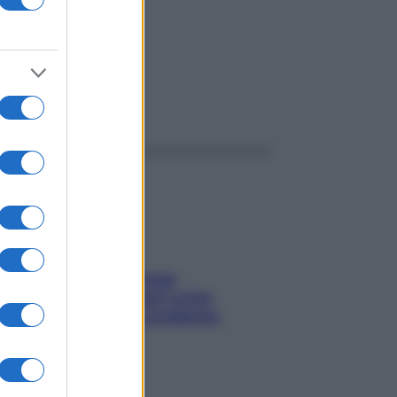
ggi anche
Capelli spezzati lungo
l’attaccatura? Scopri come
risolvere l’annoso problema