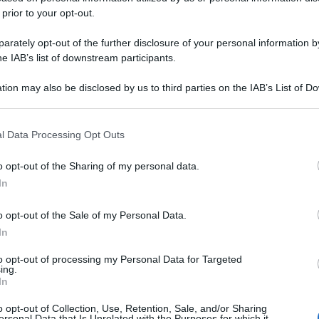
 prior to your opt-out.
rately opt-out of the further disclosure of your personal information by
he IAB’s list of downstream participants.
tion may also be disclosed by us to third parties on the IAB’s List of 
 that may further disclose it to other third parties.
 that this website/app uses one or more Google services and may gath
l Data Processing Opt Outs
including but not limited to your visit or usage behaviour. You may click 
 to Google and its third-party tags to use your data for below specifi
o opt-out of the Sharing of my personal data.
ogle consent section.
In
o opt-out of the Sale of my Personal Data.
In
to opt-out of processing my Personal Data for Targeted
ing.
In
o opt-out of Collection, Use, Retention, Sale, and/or Sharing
ersonal Data that Is Unrelated with the Purposes for which it