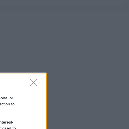
sonal or
ection to
nterest-
closed to