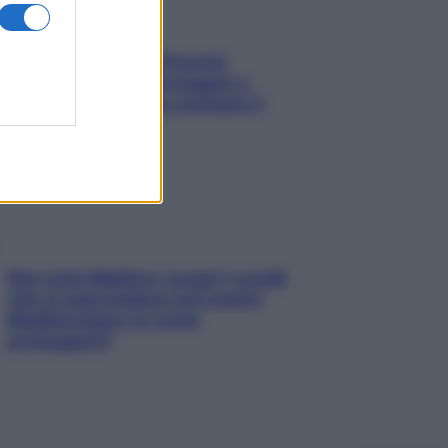
Fame dopo cena? Perché
succede e 6 snack leggeri e
appetitosi che non rovinano il
sonno
Non solo Maldive: scopri i coralli
che si nascondono nel nostro
Mediterraneo (e come
proteggerli)