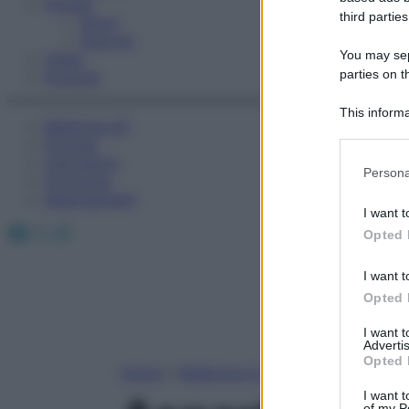
Fitness
third parties
Sport
Esercizi
You may sepa
Video
parties on t
Podcast
This informa
Medicina AZ
Participants
Farmaci
Calcolatori
Please note
Persona
Oroscopo
information 
Abbonamenti
deny consent
I want t
in below Go
Facebook
X
Instagram
Opted 
I want t
Opted 
I want 
Advertis
Opted 
Home
»
Medicina A-Z
I want t
of my P