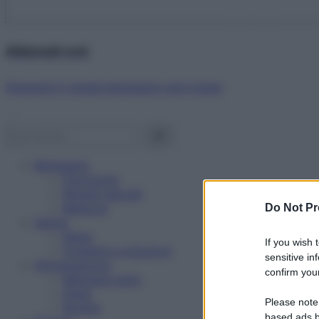
Abbonati ora!
Starbene ti regala benessere ogni mese!
Benessere
Psicologia
Rimedi naturali
Bellezza
Do Not Pr
Salute
News
If you wish 
Problemi e soluzioni
sensitive in
Alimentazione
confirm your
Mangiare sano
Diete
Please note
Ricette
based ads b