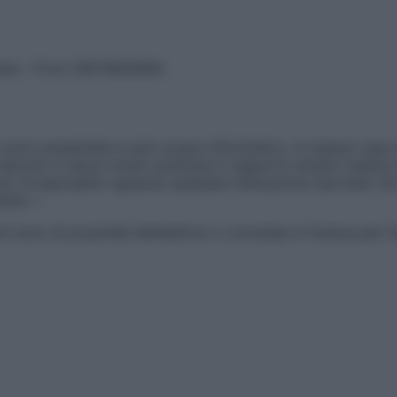
vata – P.Iva 13673600964
sono presentate a solo scopo informativo, in nessun caso p
devono in alcun modo sostituire il rapporto diretto medico-p
 di specialisti riguardo qualsiasi indicazione riportata. Se
aimer »
ticoli sono di proprietà dell’editore o concesse in licenza per 