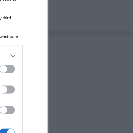
 third
Downstream
er and store
to grant or
ed purposes