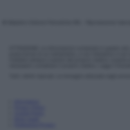
© Belpietro Edizioni Periodiche SRL – Riproduzione riser
ATTENZIONE: Le informazioni contenute in questo sito 
prescrizione di un trattamento, e non intendono e non 
chiedere sempre il parere del proprio medico curante e/o
necessario contattare il proprio medico. Leggi il Discl
Tutti i diritti riservati. Le immagini utilizzate negli ar
Informativa
Privacy Policy
Cookie Policy
Note Legali
Preferenze Privacy