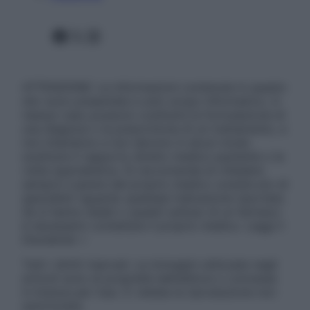
Facebook
X
Instagram
ATTENZIONE: Le informazioni contenute in questo
sito sono presentate a solo scopo informativo, in
nessun caso possono costituire la formulazione di
una diagnosi o la prescrizione di un trattamento, e
non intendono e non devono in alcun modo
sostituire il rapporto diretto medico-paziente o la
visita specialistica. Si raccomanda di chiedere
sempre il parere del proprio medico curante e/o di
specialisti riguardo qualsiasi indicazione riportata.
Se si hanno dubbi o quesiti sull’uso di un farmaco
è necessario contattare il proprio medico. Leggi il
Disclaimer »
Tutti i diritti riservati. Le immagini utilizzate negli
articoli sono di proprietà dell’editore o concesse
in licenza per l’uso. È vietata la riproduzione non
autorizzata.