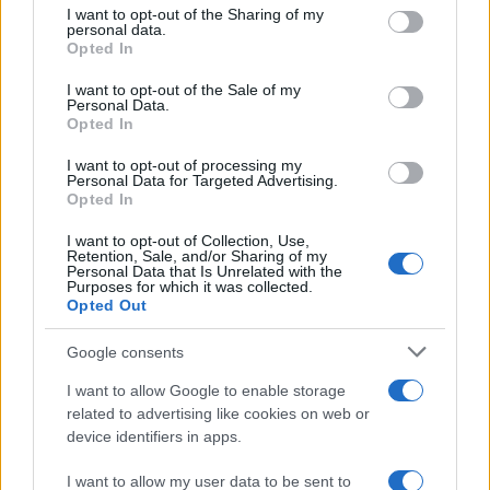
I want to opt-out of the Sharing of my
disclose it to other third parties.
personal data.
Opted In
Please note that this website/app uses one or more Google
services and may gather and store information including but
I want to opt-out of the Sale of my
Personal Data.
not limited to your visit or usage behaviour. You may click to
Opted In
grant or deny consent to Google and its third-party tags to
use your data for below specified purposes in below Google
I want to opt-out of processing my
consent section.
Personal Data for Targeted Advertising.
Opted In
I want to opt-out of Collection, Use,
Retention, Sale, and/or Sharing of my
Personal Data that Is Unrelated with the
Purposes for which it was collected.
Opted Out
Google consents
I want to allow Google to enable storage
related to advertising like cookies on web or
device identifiers in apps.
I want to allow my user data to be sent to