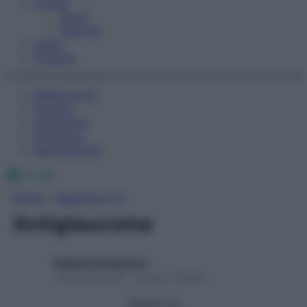
Fitness
Sport
Esercizi
Video
Podcast
Medicina AZ
Farmaci
Calcolatori
Oroscopo
Abbonamenti
Facebook
X
Instagram
Home
»
Medicina A-Z
Antiglaucoma
Redazione Starbene
1 Gennaio 2025 – Lettura 1 minuto
Seguici su