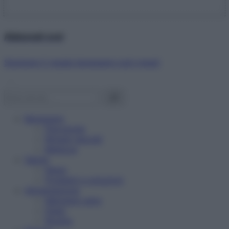
Abbonati ora!
Starbene ti regala benessere ogni mese!
Benessere
Psicologia
Rimedi naturali
Bellezza
Salute
News
Problemi e soluzioni
Alimentazione
Mangiare sano
Diete
Ricette