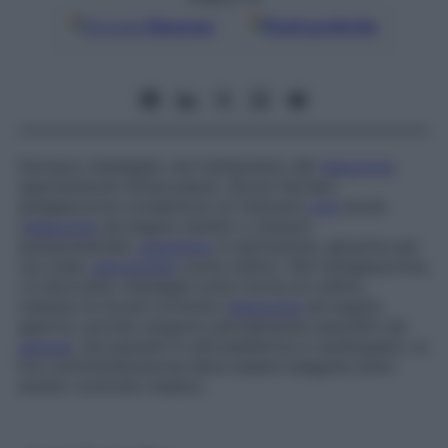
Google
Discover
Fonti preferite
Farmaco impiegato nel trattamento del
glaucoma
(ipertensione intraoculare). Alcuni farmaci
antiglaucoma consentono di risolvere
crisi
acute
(
glaucoma
ad angolo stretto o chiuso):
acetazolamide,
mannitolo
in perfusione, glicerina per
via orale,
pilocarpina
come collirio. Altri antiglaucoma,
i b-bloccanti, impiegati sotto forma di collirio,
trattano le forme croniche (
glaucoma
ad angolo
aperto); poiché vengono parzialmente assorbiti nel
sangue
, nei pazienti in età pediatrica e cardiopatici, la
loro somministrazione deve essere eseguita sotto
stretto controllo medico.