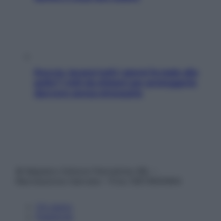
Doccia, lavarsi tutti i giorni fa male alla
pelle? I miti da sfatare per proteggerla
davvero senza stressarla
© Belpietro Edizioni Periodiche SRL –
Riproduzione riservata – P.Iva 13673600964
Chi siamo
Pubblicità