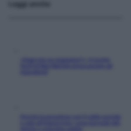
Leggi anche
«Oggi che se magnamo?»: 4 ricette
facili di Max Mariola senza pesare gli
ingredienti
Perché la pressione con il caldo scende
e sale all’improvviso: cosa succede alle
donne e cosa fare subito