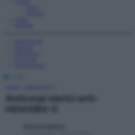
Fitness
Sport
Esercizi
Video
Podcast
Medicina AZ
Farmaci
Calcolatori
Oroscopo
Abbonamenti
Facebook
X
Instagram
Home
»
Medicina A-Z
Anticorpi sierici anti-
HGV/GBV-C
Redazione Starbene
1 Gennaio 2025 – Lettura 1 minuto