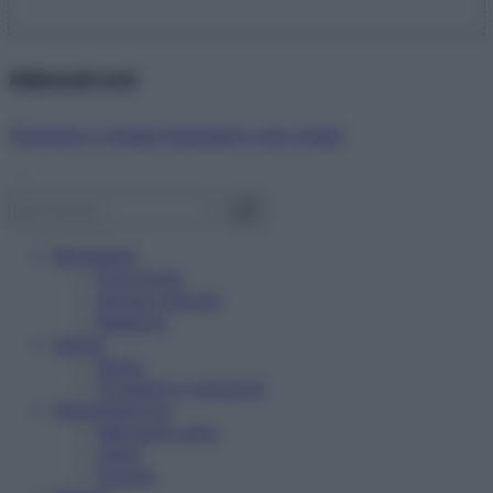
Abbonati ora!
Starbene ti regala benessere ogni mese!
Benessere
Psicologia
Rimedi naturali
Bellezza
Salute
News
Problemi e soluzioni
Alimentazione
Mangiare sano
Diete
Ricette