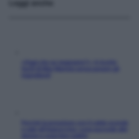
Leggi anche
«Oggi che se magnamo?»: 4 ricette
facili di Max Mariola senza pesare gli
ingredienti
Perché la pressione con il caldo scende
e sale all’improvviso: cosa succede alle
donne e cosa fare subito