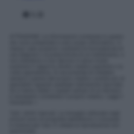
Facebook
X
Instagram
ATTENZIONE: Le informazioni contenute in questo
sito sono presentate a solo scopo informativo, in
nessun caso possono costituire la formulazione di
una diagnosi o la prescrizione di un trattamento, e
non intendono e non devono in alcun modo
sostituire il rapporto diretto medico-paziente o la
visita specialistica. Si raccomanda di chiedere
sempre il parere del proprio medico curante e/o di
specialisti riguardo qualsiasi indicazione riportata.
Se si hanno dubbi o quesiti sull’uso di un farmaco
è necessario contattare il proprio medico. Leggi il
Disclaimer »
Tutti i diritti riservati. Le immagini utilizzate negli
articoli sono di proprietà dell’editore o concesse
in licenza per l’uso. È vietata la riproduzione non
autorizzata.