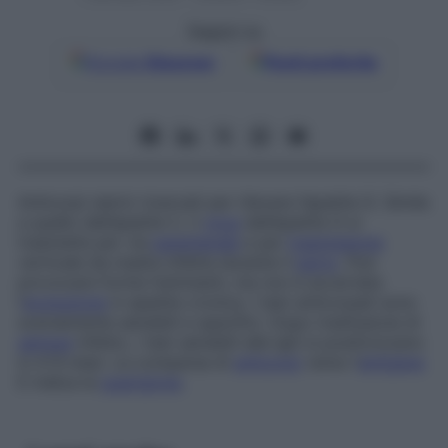
Seguici su
Google
Discover
Fonti preferite
Anticorpi sierici ricercati per rilevare l’epatite G. Simile
a quello dell’epatite C, il
virus
dell’epatite G si
trasmette per via
parenterale
e per
trasmissione
verticale da madre infetta durante il
parto
. Può
provocare forme fulminanti, ma non è accertata
l’
evoluzione
in epatite cronica. I test anticorpali sono
scarsamente sensibili e specifici. Dopo trasfusione di
sangue
infetto, i test sensibili alle IgG si positivizzano
in 4-9 mesi. La comparsa di
anticorpi
verso l’
antigene
E indica la
guarigione
.