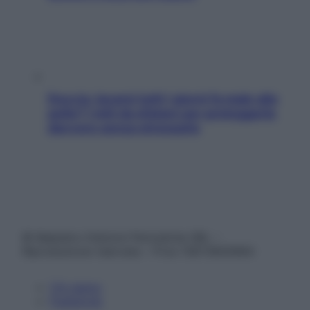
Doccia, lavarsi tutti i giorni fa male alla
pelle? I miti da sfatare per proteggerla
davvero senza stressarla
© Belpietro Edizioni Periodiche SRL –
Riproduzione riservata – P.Iva 13673600964
Chi siamo
Pubblicità