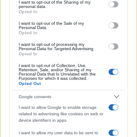
I want to opt-out of the Sharing of my
disclose it to other third parties.
personal data.
Opted In
Please note that this website/app uses one or more Google
services and may gather and store information including but
I want to opt-out of the Sale of my
Personal Data.
not limited to your visit or usage behaviour. You may click to
Opted In
grant or deny consent to Google and its third-party tags to
use your data for below specified purposes in below Google
I want to opt-out of processing my
consent section.
Personal Data for Targeted Advertising.
Opted In
I want to opt-out of Collection, Use,
Retention, Sale, and/or Sharing of my
Personal Data that Is Unrelated with the
Purposes for which it was collected.
Opted Out
Google consents
I want to allow Google to enable storage
related to advertising like cookies on web or
device identifiers in apps.
I want to allow my user data to be sent to