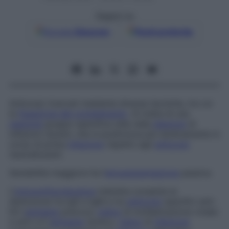
Seguici su
Google
Discover
Fonti preferite
Anticorpi ricercati mediante diverse tecniche, tra cui
la
fissazione del complemento
. Si tratta di una
reazione
gruppo-specifica utile nella
diagnosi
di
infezioni recenti, che si positivizza più tardivamente in
corso di prima
infezione
rispetto agli
anticorpi
neutralizzanti.
Sensibilità maggiore ha l’
emoagglutinazione
passiva.
L’
immunofluorescenza
indiretta consente la
distinzione tra IgG e IgM e tra
anticorpi
specifici anti-
EA (
antigene
precoce,
indice
di moltiplicazione virale)
e anti-LA (
antigene
tardivo,
indice
di
infezione