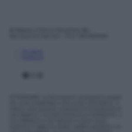
© Belpietro Edizioni Periodiche SRL –
Riproduzione riservata – P.Iva 13673600964
Chi siamo
Pubblicità
Facebook
X
Instagram
ATTENZIONE: Le informazioni contenute in questo
sito sono presentate a solo scopo informativo, in
nessun caso possono costituire la formulazione di
una diagnosi o la prescrizione di un trattamento, e
non intendono e non devono in alcun modo
sostituire il rapporto diretto medico-paziente o la