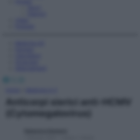
Fitness
Sport
Esercizi
Video
Podcast
Medicina AZ
Farmaci
Calcolatori
Oroscopo
Abbonamenti
Facebook
X
Instagram
Home
»
Medicina A-Z
Anticorpi sierici anti-HCMV
(Cytomegalovirus)
Redazione Starbene
1 Gennaio 2025 – Lettura 1 minuto