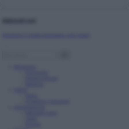
Abbonati ora!
Starbene ti regala benessere ogni mese!
Benessere
Psicologia
Rimedi naturali
Bellezza
Salute
News
Problemi e soluzioni
Alimentazione
Mangiare sano
Diete
Ricette