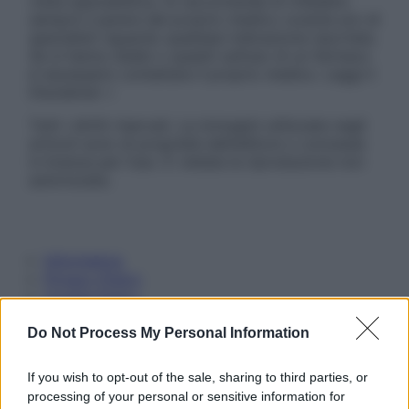
visita specialistica. Si raccomanda di chiedere
sempre il parere del proprio medico curante e/o di
specialisti riguardo qualsiasi indicazione riportata.
Se si hanno dubbi o quesiti sull’uso di un farmaco
è necessario contattare il proprio medico. Leggi il
Disclaimer »
Tutti i diritti riservati. Le immagini utilizzate negli
articoli sono di proprietà dell’editore o concesse
in licenza per l’uso. È vietata la riproduzione non
autorizzata.
Informativa
Privacy Policy
Cookie Policy
Note Legali
Preferenze Privacy
Do Not Process My Personal Information
If you wish to opt-out of the sale, sharing to third parties, or
processing of your personal or sensitive information for