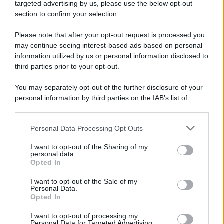
targeted advertising by us, please use the below opt-out
section to confirm your selection.
Please note that after your opt-out request is processed you
may continue seeing interest-based ads based on personal
information utilized by us or personal information disclosed to
third parties prior to your opt-out.
You may separately opt-out of the further disclosure of your
personal information by third parties on the IAB’s list of
downstream participants.
Personal Data Processing Opt Outs
This information may also be disclosed by us to third parties
on the IAB’s List of Downstream Participants that may further
I want to opt-out of the Sharing of my
disclose it to other third parties.
personal data.
Opted In
Please note that this website/app uses one or more Google
services and may gather and store information including but
I want to opt-out of the Sale of my
Personal Data.
not limited to your visit or usage behaviour. You may click to
Opted In
grant or deny consent to Google and its third-party tags to
use your data for below specified purposes in below Google
I want to opt-out of processing my
consent section.
Personal Data for Targeted Advertising.