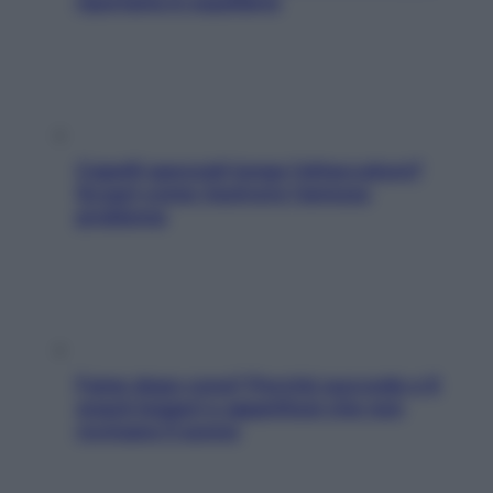
riportarla in equilibrio
Capelli spezzati lungo l’attaccatura?
Scopri come risolvere l’annoso
problema
Fame dopo cena? Perché succede e 6
snack leggeri e appetitosi che non
rovinano il sonno