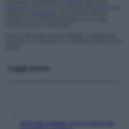
pregressa). La presenza di
anticorpi
IgM indica
infezione
in atto sia in corso di prima
infezione
sia in
presenza di
reinfezione
; sono possibili reazioni
crociate con il fattore reumatoide o con i
virus
varicella-zoster o Epstein-Barr.
Il test ELISA, di più comune impiego, è abbastanza
specifico se si utilizzano kit contenenti proteine virali
singole.
Leggi anche
SOS pelle irritabile: tutte le mosse per