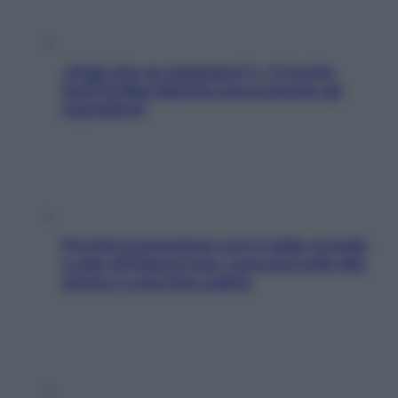
«Oggi che se magnamo?»: 4 ricette
facili di Max Mariola senza pesare gli
ingredienti
Perché la pressione con il caldo scende
e sale all’improvviso: cosa succede alle
donne e cosa fare subito