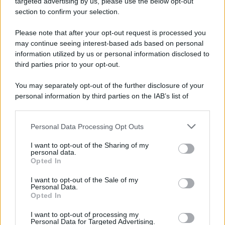
targeted advertising by us, please use the below opt-out
Note Legali
section to confirm your selection.
Preferenze Privacy
Please note that after your opt-out request is processed you
may continue seeing interest-based ads based on personal
information utilized by us or personal information disclosed to
third parties prior to your opt-out.
You may separately opt-out of the further disclosure of your
personal information by third parties on the IAB’s list of
downstream participants.
Personal Data Processing Opt Outs
This information may also be disclosed by us to third parties
on the IAB’s List of Downstream Participants that may further
I want to opt-out of the Sharing of my
disclose it to other third parties.
personal data.
Opted In
Please note that this website/app uses one or more Google
services and may gather and store information including but
I want to opt-out of the Sale of my
Personal Data.
not limited to your visit or usage behaviour. You may click to
Opted In
grant or deny consent to Google and its third-party tags to
use your data for below specified purposes in below Google
I want to opt-out of processing my
consent section.
Personal Data for Targeted Advertising.