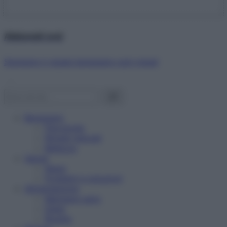
Abbonati ora!
Starbene ti regala benessere ogni mese!
Benessere
Psicologia
Rimedi naturali
Bellezza
Salute
News
Problemi e soluzioni
Alimentazione
Mangiare sano
Diete
Ricette