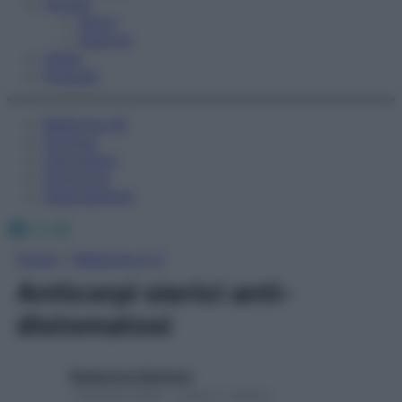
Fitness
Sport
Esercizi
Video
Podcast
Medicina AZ
Farmaci
Calcolatori
Oroscopo
Abbonamenti
Facebook
X
Instagram
Home
»
Medicina A-Z
Anticorpi sierici anti-
distomatosi
Redazione Starbene
1 Gennaio 2025 – Lettura 1 minuto