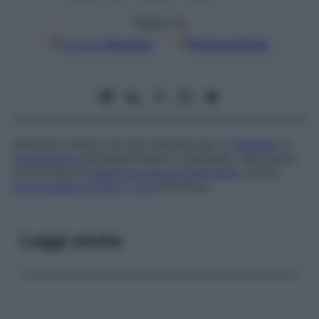
Seguici su
Google
Discover
Fonti preferite
Anticorpi rilevati nei test utilizzati per la
diagnosi
di
infestazione
extrapolmonare e cerebrale, utilizzando
le tecniche di
fissazione del complemento
, ELISA,
immunoelettroforesi
e
gel
diffusione.
Leggi anche