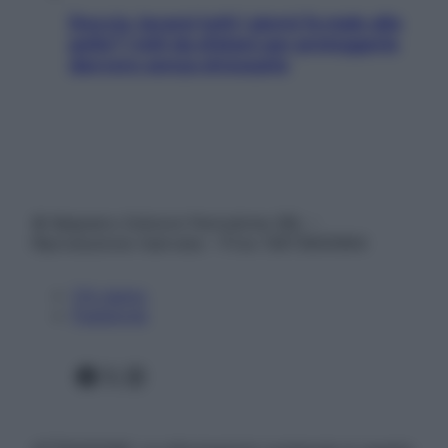
Doccia, lavarsi tutti i giorni fa male alla
pelle? I miti da sfatare per proteggerla
davvero senza stressarla
© Belpietro Edizioni Periodiche SRL –
Riproduzione riservata – P.Iva 13673600964
Chi siamo
Pubblicità
Facebook
X
Instagram