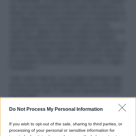
ATTENZIONE: Le informazioni contenute in questo
sito sono presentate a solo scopo informativo, in
nessun caso possono costituire la formulazione di
una diagnosi o la prescrizione di un trattamento, e
non intendono e non devono in alcun modo
sostituire il rapporto diretto medico-paziente o la
visita specialistica. Si raccomanda di chiedere
sempre il parere del proprio medico curante e/o di
specialisti riguardo qualsiasi indicazione riportata.
Se si hanno dubbi o quesiti sull’uso di un farmaco
è necessario contattare il proprio medico. Leggi il
Disclaimer »
Tutti i diritti riservati. Le immagini utilizzate negli
articoli sono di proprietà dell’editore o concesse
in licenza per l’uso. È vietata la riproduzione non
autorizzata.
Do Not Process My Personal Information
Informativa
If you wish to opt-out of the sale, sharing to third parties, or
Privacy Policy
processing of your personal or sensitive information for
Cookie Policy