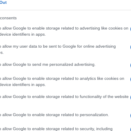
erici anti-Amoeba
Out
consents
o allow Google to enable storage related to advertising like cookies on
Le
evice identifiers in apps.
o allow my user data to be sent to Google for online advertising
ti preferite
s.
to allow Google to send me personalized advertising.
o allow Google to enable storage related to analytics like cookies on
evice identifiers in apps.
iverse, dalla maggiore o minore
sensibilità
, che però
o allow Google to enable storage related to functionality of the website
esso
o di
invasione
intestinale delle pareti del
colon
fortemente
positivo
nelle forme extraintestinali, solo
o allow Google to enable storage related to personalization.
intestinali. Il titolo decade rapidamente entro 1 anno
risulta positiva sia nelle forme intestinali, sia in quelle
o allow Google to enable storage related to security, including