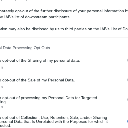
rately opt-out of the further disclosure of your personal information by
he IAB’s list of downstream participants.
tion may also be disclosed by us to third parties on the IAB’s List of 
 that may further disclose it to other third parties.
 that this website/app uses one or more Google services and may gath
l Data Processing Opt Outs
including but not limited to your visit or usage behaviour. You may click 
 to Google and its third-party tags to use your data for below specifi
o opt-out of the Sharing of my personal data.
ogle consent section.
In
o opt-out of the Sale of my Personal Data.
In
to opt-out of processing my Personal Data for Targeted
ing.
In
o opt-out of Collection, Use, Retention, Sale, and/or Sharing
ersonal Data that Is Unrelated with the Purposes for which it
lected.