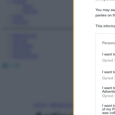
Fitness
Sport
You may sepa
Esercizi
parties on t
Video
Podcast
This informa
Participants
Medicina AZ
Farmaci
Please note
Persona
Calcolatori
information 
Oroscopo
deny consent
I want t
Abbonamenti
in below Go
Opted 
Facebook
X
Instagram
I want t
Opted 
I want 
Advertis
Opted 
Home
»
Medicina A-Z
I want t
of my P
was col