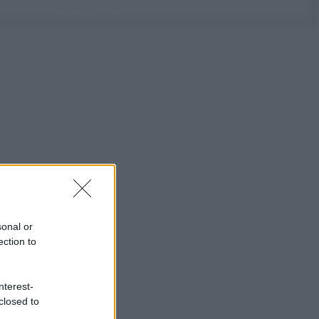
sonal or
ection to
nterest-
closed to