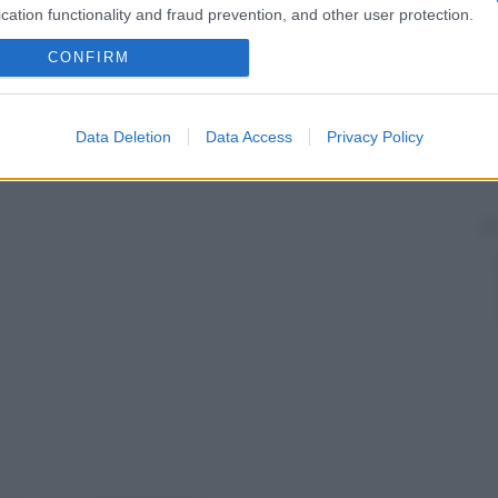
a lungo.
cation functionality and fraud prevention, and other user protection.
tion Assay
), che permette di differenziare gli
CONFIRM
e negativo nelle forme intestinali.
lle forme nelle quali si rileva un basso numero di
itolo anticorpale per confermare la
diagnosi
.
Data Deletion
Data Access
Privacy Policy