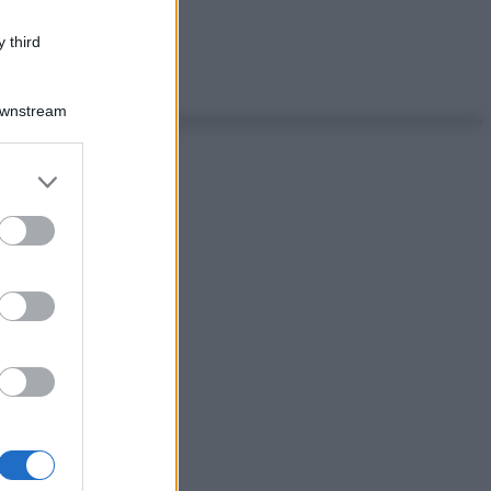
 third
Downstream
er and store
to grant or
ed purposes