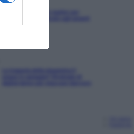
L’oroscopo food di Jupiter per
l’estate 2026 dedicato agli amanti
del cibo
La trappola della dopamina ti
segue in spiaggia? Strategie di
digital detox per staccare davvero
Chi siamo
Pubblicità