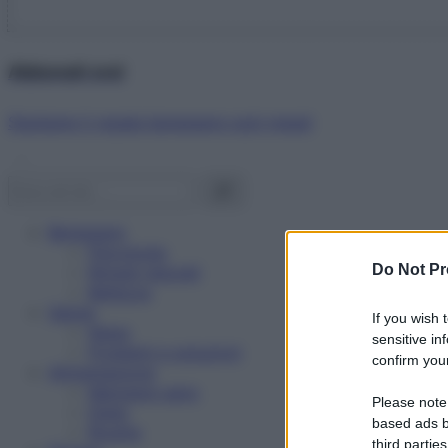
Abbonati ora!
Starbene ti regala benessere ogni mese!
Benessere
Psicologia
Do Not Pr
Rimedi naturali
Bellezza
Salute
If you wish 
News
sensitive in
Problemi e soluzioni
confirm your
Alimentazione
Mangiare sano
Please note
Diete
based ads b
Ricette
third parties