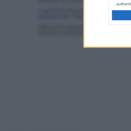
epatiche, con titolo che permane elevato 
authenti
Il test ELIFA (
Enzyme-Linked Immunofiltra
anticorpi
delle classi IgG e IgM, può esser
Nelle forme paucisintomatiche (ovvero que
sintomi) è necessario un incremento del t