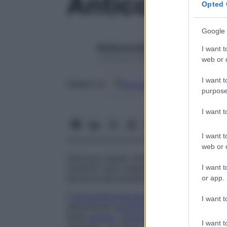
Anticorpi si
Opted 
Google 
Redazione Starbene
I want t
1 Gennaio 2025 – Lettura 1 minuto
web or d
I want t
Google
Discover
Fon
Seguici su
purpose
I want 
I want t
web or d
Anticorpi testati utilizzando metodiche d
I want t
risultano tutte negative in assenza di
asc
da parte del parassita.
or app.
L’
immunofluorescenza
diretta è un test 
I want t
debolmente
positivo
o negativo in quelle 
dalla
terapia
. L’
emoagglutinazione
diretta 
I want t