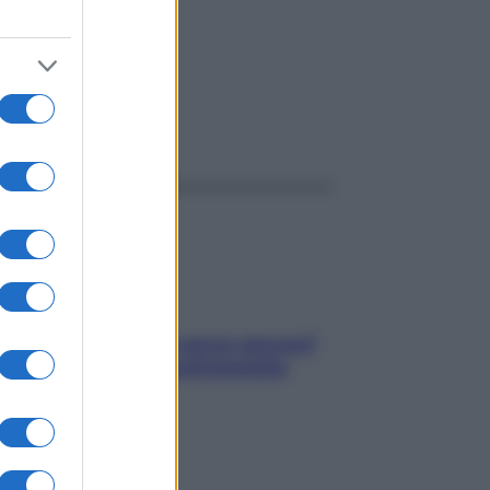
ggi anche
Contare le calorie serve ancora?
La risposta della nutrizionista