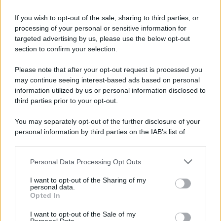
Informativa
Privacy Policy
If you wish to opt-out of the sale, sharing to third parties, or
Cookie Policy
processing of your personal or sensitive information for
Note Legali
targeted advertising by us, please use the below opt-out
Preferenze Privacy
section to confirm your selection.
Please note that after your opt-out request is processed you
may continue seeing interest-based ads based on personal
information utilized by us or personal information disclosed to
third parties prior to your opt-out.
You may separately opt-out of the further disclosure of your
personal information by third parties on the IAB’s list of
downstream participants.
Personal Data Processing Opt Outs
This information may also be disclosed by us to third parties
on the IAB’s List of Downstream Participants that may further
I want to opt-out of the Sharing of my
disclose it to other third parties.
personal data.
Opted In
Please note that this website/app uses one or more Google
services and may gather and store information including but
I want to opt-out of the Sale of my