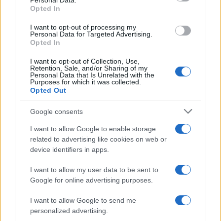
Personal Data.
not limited to your visit or usage behaviour. You may click to
Opted In
grant or deny consent to Google and its third-party tags to
use your data for below specified purposes in below Google
I want to opt-out of processing my
consent section.
Personal Data for Targeted Advertising.
Opted In
I want to opt-out of Collection, Use,
Retention, Sale, and/or Sharing of my
Personal Data that Is Unrelated with the
Purposes for which it was collected.
Opted Out
Google consents
I want to allow Google to enable storage
related to advertising like cookies on web or
device identifiers in apps.
I want to allow my user data to be sent to
Google for online advertising purposes.
I want to allow Google to send me
personalized advertising.