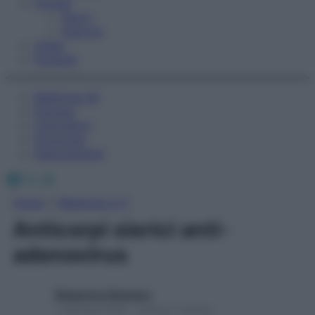
Fitness
Sport
Esercizi
Video
Podcast
Medicina AZ
Farmaci
Calcolatori
Oroscopo
Abbonamenti
Facebook
X
Instagram
Home
»
Medicina A-Z
Anticorpi sierici anti-
adenovirus
Redazione Starbene
1 Gennaio 2025 – Lettura 1 minuto