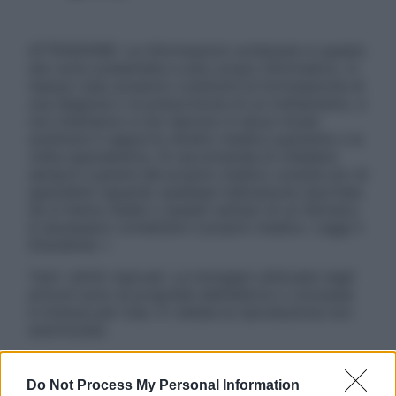
ATTENZIONE: Le informazioni contenute in questo
sito sono presentate a solo scopo informativo, in
nessun caso possono costituire la formulazione di
una diagnosi o la prescrizione di un trattamento, e
non intendono e non devono in alcun modo
sostituire il rapporto diretto medico-paziente o la
visita specialistica. Si raccomanda di chiedere
sempre il parere del proprio medico curante e/o di
specialisti riguardo qualsiasi indicazione riportata.
Se si hanno dubbi o quesiti sull’uso di un farmaco
è necessario contattare il proprio medico. Leggi il
Disclaimer »
Tutti i diritti riservati. Le immagini utilizzate negli
articoli sono di proprietà dell’editore o concesse
in licenza per l’uso. È vietata la riproduzione non
autorizzata.
Do Not Process My Personal Information