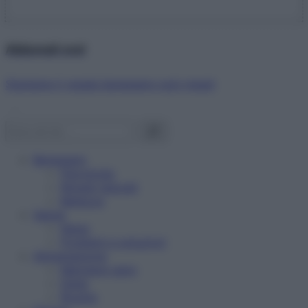
Abbonati ora!
Starbene ti regala benessere ogni mese!
Benessere
Psicologia
Rimedi naturali
Bellezza
Salute
News
Problemi e soluzioni
Alimentazione
Mangiare sano
Diete
Ricette