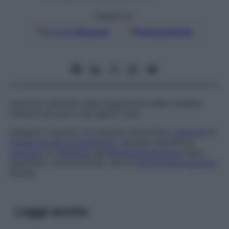
Seguici su
Google
Discover
Fonti preferite
Anticorpi utilizzati nella diagnostica delle malattie
infettive dovute a tali agenti virali.
Vengono ricercati con diverse metodiche:
reazione
di
fissazione del complemento
(gruppo-specifica),
reazione
di
inibizione
dell’
emoagglutinazione
(tipo-
specifica), tecnica ELISA, test di
immunofluorescenza
diretta.
Leggi anche