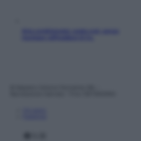
Aria condizionata: usala così, senza
rischiare raffreddore & Co.
© Belpietro Edizioni Periodiche SRL –
Riproduzione riservata – P.Iva 13673600964
Chi siamo
Pubblicità
Facebook
X
Instagram