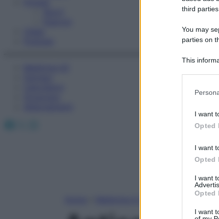
Fitness
third parties
Sport
Esercizi
You may sepa
Video
parties on t
Podcast
This informa
Medicina AZ
Participants
Farmaci
Calcolatori
Please note
Persona
Oroscopo
information 
Abbonamenti
deny consent
I want t
in below Go
Facebook
X
Instagram
Opted 
I want t
Opted 
I want 
Advertis
Opted 
Home
»
Medicina A-Z
I want t
of my P