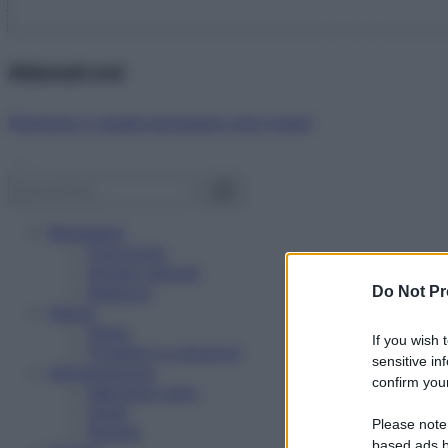
Abbonati ora!
Starbene ti regala benessere ogni mese!
Benessere
Psicologia
Rimedi naturali
Bellezza
Do Not Pr
Salute
News
If you wish 
Problemi e soluzioni
sensitive in
Alimentazione
confirm your
Mangiare sano
Diete
Please note
Ricette
based ads b