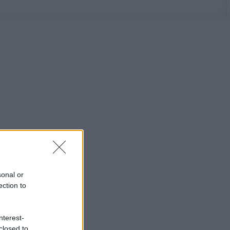
sonal or
ection to
nterest-
closed to