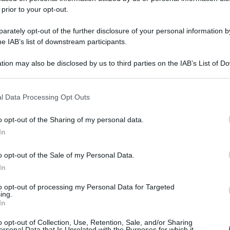
 prior to your opt-out.
rately opt-out of the further disclosure of your personal information by
he IAB’s list of downstream participants.
tion may also be disclosed by us to third parties on the IAB’s List of 
 that may further disclose it to other third parties.
 that this website/app uses one or more Google services and may gath
l Data Processing Opt Outs
including but not limited to your visit or usage behaviour. You may click 
 to Google and its third-party tags to use your data for below specifi
o opt-out of the Sharing of my personal data.
ogle consent section.
In
o opt-out of the Sale of my Personal Data.
In
to opt-out of processing my Personal Data for Targeted
ing.
In
o opt-out of Collection, Use, Retention, Sale, and/or Sharing
ersonal Data that Is Unrelated with the Purposes for which it