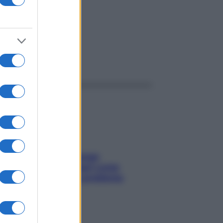
ggi anche
Capelli spezzati lungo
l’attaccatura? Scopri come
risolvere l’annoso problema