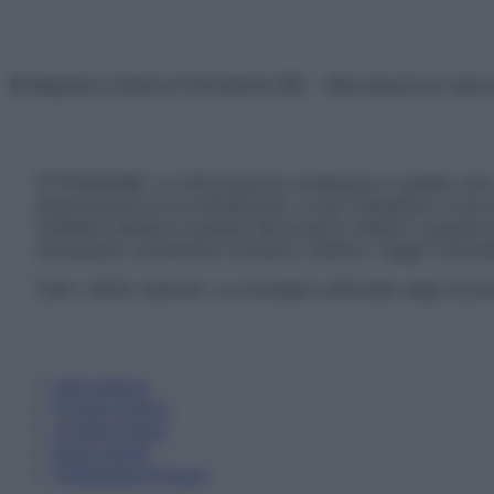
© Belpietro Edizioni Periodiche SRL – Riproduzione riser
ATTENZIONE: Le informazioni contenute in questo sito 
prescrizione di un trattamento, e non intendono e non 
chiedere sempre il parere del proprio medico curante e/o
necessario contattare il proprio medico. Leggi il Discl
Tutti i diritti riservati. Le immagini utilizzate negli ar
Informativa
Privacy Policy
Cookie Policy
Note Legali
Preferenze Privacy