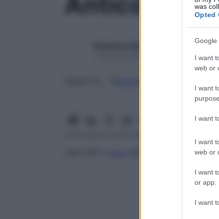
Anticorpi an
was col
Opted 
Google 
Redazione Starbene
1 Gennaio 2025 – Lettura 1 minuto
I want t
web or d
Google
Discover
Fon
Seguici su
I want t
purpose
I want 
I want t
Vedi HBV o
virus
dell’epatite B
web or d
I want t
or app.
I want t