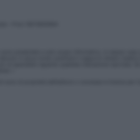
vata – P.Iva 13673600964
sono presentate a solo scopo informativo, in nessun caso p
devono in alcun modo sostituire il rapporto diretto medico-p
 di specialisti riguardo qualsiasi indicazione riportata. Se
aimer »
ticoli sono di proprietà dell’editore o concesse in licenza per 