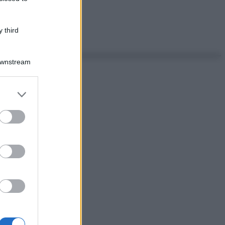
 third
Downstream
er and store
to grant or
ed purposes