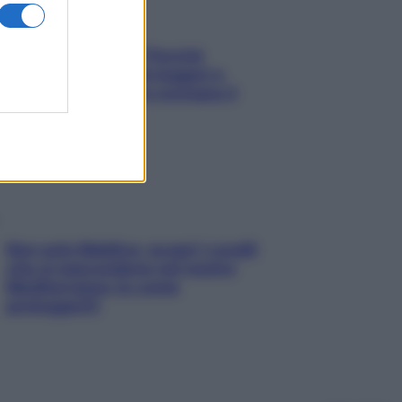
Fame dopo cena? Perché
succede e 6 snack leggeri e
appetitosi che non rovinano il
sonno
Non solo Maldive: scopri i coralli
che si nascondono nel nostro
Mediterraneo (e come
proteggerli)