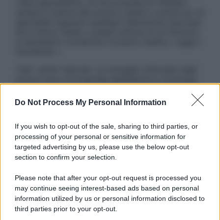
visita specialistica. Si raccomanda di chiedere
sempre il parere del proprio medico curante e/o di
specialisti riguardo qualsiasi indicazione riportata.
Se si hanno dubbi o quesiti sull’uso di un farmaco
è necessario contattare il proprio medico. Leggi il
Disclaimer »
Tutti i diritti riservati. Le immagini utilizzate negli
articoli sono di proprietà dell’editore o concesse
in licenza per l’uso. È vietata la riproduzione non
autorizzata.
Do Not Process My Personal Information
If you wish to opt-out of the sale, sharing to third parties, or
processing of your personal or sensitive information for
Informativa
targeted advertising by us, please use the below opt-out
Privacy Policy
section to confirm your selection.
Cookie Policy
Note Legali
Please note that after your opt-out request is processed you
Preferenze Privacy
may continue seeing interest-based ads based on personal
information utilized by us or personal information disclosed to
third parties prior to your opt-out.