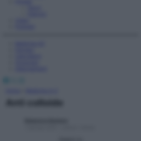
Fitness
Sport
Esercizi
Video
Podcast
Medicina AZ
Farmaci
Calcolatori
Oroscopo
Abbonamenti
Facebook
X
Instagram
Home
»
Medicina A-Z
Anti colloide
Redazione Starbene
1 Gennaio 2025 – Lettura 1 minuto
Seguici su