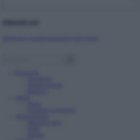
Abbonati ora!
Starbene ti regala benessere ogni mese!
Benessere
Psicologia
Rimedi naturali
Bellezza
Salute
News
Problemi e soluzioni
Alimentazione
Mangiare sano
Diete
Ricette