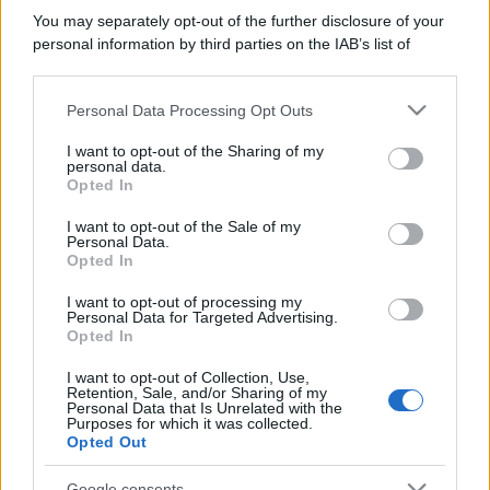
You may separately opt-out of the further disclosure of your
personal information by third parties on the IAB’s list of
downstream participants.
Personal Data Processing Opt Outs
This information may also be disclosed by us to third parties
on the IAB’s List of Downstream Participants that may further
I want to opt-out of the Sharing of my
disclose it to other third parties.
personal data.
Opted In
Please note that this website/app uses one or more Google
services and may gather and store information including but
I want to opt-out of the Sale of my
Personal Data.
not limited to your visit or usage behaviour. You may click to
Opted In
grant or deny consent to Google and its third-party tags to
use your data for below specified purposes in below Google
I want to opt-out of processing my
consent section.
Personal Data for Targeted Advertising.
Opted In
I want to opt-out of Collection, Use,
Retention, Sale, and/or Sharing of my
Personal Data that Is Unrelated with the
Purposes for which it was collected.
Opted Out
Google consents