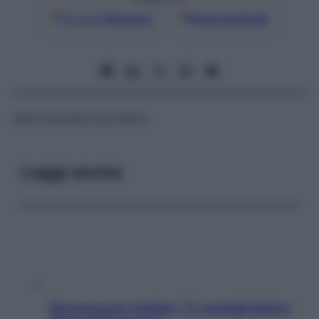
Google
Discover
Fonti preferite
Vedi
Autoanticorpi sierici
Leggi anche
Sicurezza al volante: i 5 consigli dell’ex