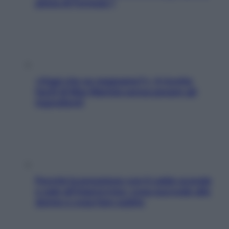
pilota di Formula 1
«Oggi che se magnamo?»: 4 ricette
facili di Max Mariola senza pesare gli
ingredienti
Perché la pressione con il caldo scende
e sale all’improvviso: cosa succede alle
donne e cosa fare subito