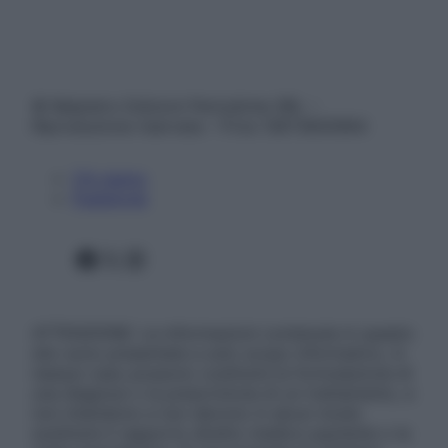
© Belpietro Edizioni Periodiche SRL –
Riproduzione riservata – P.Iva 13673600964
Chi siamo
Pubblicità
Facebook
X
Instagram
ATTENZIONE: Le informazioni contenute in questo
sito sono presentate a solo scopo informativo, in
nessun caso possono costituire la formulazione di
una diagnosi o la prescrizione di un trattamento, e
non intendono e non devono in alcun modo
sostituire il rapporto diretto medico-paziente o la