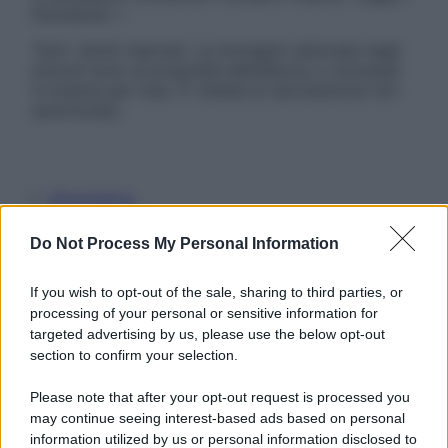
Disclaimer »
Tutti i diritti riservati. Le immagini utilizzate negli
articoli sono di proprietà dell’editore o concesse
in licenza per l’uso. È vietata la riproduzione non
autorizzata.
Informativa
Privacy Policy
Cookie Policy
Do Not Process My Personal Information
Note Legali
Preferenze Privacy
If you wish to opt-out of the sale, sharing to third parties, or
processing of your personal or sensitive information for
targeted advertising by us, please use the below opt-out
section to confirm your selection.
Please note that after your opt-out request is processed you
may continue seeing interest-based ads based on personal
information utilized by us or personal information disclosed to