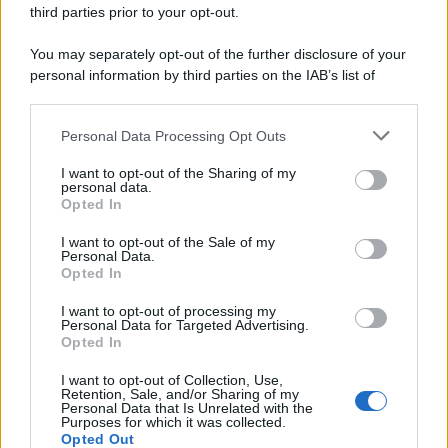
third parties prior to your opt-out.
You may separately opt-out of the further disclosure of your
personal information by third parties on the IAB’s list of
downstream participants.
Personal Data Processing Opt Outs
This information may also be disclosed by us to third parties
on the IAB’s List of Downstream Participants that may further
I want to opt-out of the Sharing of my
disclose it to other third parties.
personal data.
Opted In
Please note that this website/app uses one or more Google
services and may gather and store information including but
I want to opt-out of the Sale of my
Personal Data.
not limited to your visit or usage behaviour. You may click to
Opted In
grant or deny consent to Google and its third-party tags to
use your data for below specified purposes in below Google
I want to opt-out of processing my
consent section.
Personal Data for Targeted Advertising.
Opted In
I want to opt-out of Collection, Use,
Retention, Sale, and/or Sharing of my
Personal Data that Is Unrelated with the
Purposes for which it was collected.
Opted Out