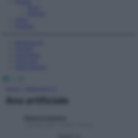
Fitness
Sport
Esercizi
Video
Podcast
Medicina AZ
Farmaci
Calcolatori
Oroscopo
Abbonamenti
Facebook
X
Instagram
Home
»
Medicina A-Z
Ano artificiale
Redazione Starbene
1 Gennaio 2025 – Lettura 1 minuto
Seguici su