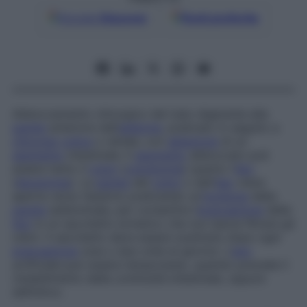
Google
Discover
Fonti preferite
Abboccamento chirurgico del tubo digerente alla
parete
anteriore dell’
addome
, praticato in seguito a
chirurgia
colica
o rettale, con
ablazione
di un
segmento
intestinale. Il
segmento
abboccato può
essere tanto il
colon
(
colostomia
) quanto l’
ileo
(
ileostomia
). La
parete
del
colon
o dell’
ileo
viene
aperta verso l’esterno praticando un’
incisione
della
parete
addominale, per consentire l’
evacuazione
delle
feci
in un sacchetto ermetico che non lascia filtrare gli
odori. Il sacchetto deve essere sostituito dopo ogni
evacuazione
(una o due volte al giorno). L’
ano
artificiale può essere temporaneo, quando precede il
ristabilimento della continuità intestinale, oppure
definitivo.