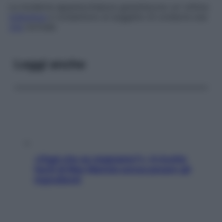
Le moderne apparecchiature garantiscono un’ ottima
tolleranza
e consentono al soggetto di condurre una
vita
normale.
Leggi anche
«Oggi che se magnamo?»: 4 ricette
facili di Max Mariola senza pesare gli
ingredienti