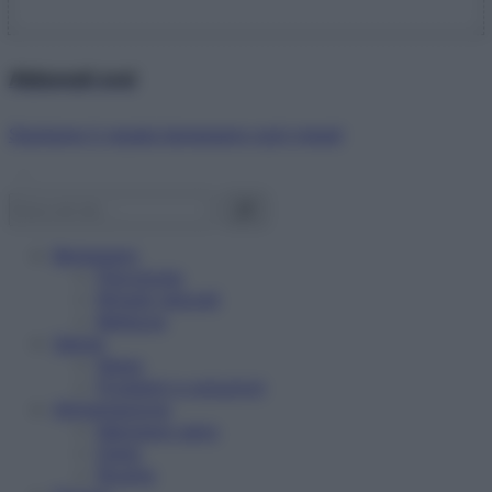
Abbonati ora!
Starbene ti regala benessere ogni mese!
Benessere
Psicologia
Rimedi naturali
Bellezza
Salute
News
Problemi e soluzioni
Alimentazione
Mangiare sano
Diete
Ricette