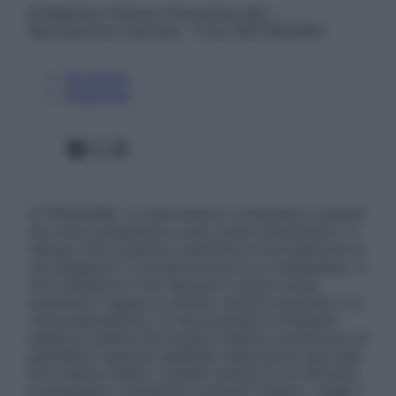
© Belpietro Edizioni Periodiche SRL –
Riproduzione riservata – P.Iva 13673600964
Chi siamo
Pubblicità
Facebook
X
Instagram
ATTENZIONE: Le informazioni contenute in questo
sito sono presentate a solo scopo informativo, in
nessun caso possono costituire la formulazione di
una diagnosi o la prescrizione di un trattamento, e
non intendono e non devono in alcun modo
sostituire il rapporto diretto medico-paziente o la
visita specialistica. Si raccomanda di chiedere
sempre il parere del proprio medico curante e/o di
specialisti riguardo qualsiasi indicazione riportata.
Se si hanno dubbi o quesiti sull’uso di un farmaco
è necessario contattare il proprio medico. Leggi il