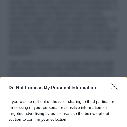
nessun caso possono costituire la formulazione di
una diagnosi o la prescrizione di un trattamento, e
non intendono e non devono in alcun modo
sostituire il rapporto diretto medico-paziente o la
visita specialistica. Si raccomanda di chiedere
sempre il parere del proprio medico curante e/o di
specialisti riguardo qualsiasi indicazione riportata.
Se si hanno dubbi o quesiti sull’uso di un farmaco
è necessario contattare il proprio medico. Leggi il
Disclaimer »
Tutti i diritti riservati. Le immagini utilizzate negli
articoli sono di proprietà dell’editore o concesse
in licenza per l’uso. È vietata la riproduzione non
autorizzata.
Do Not Process My Personal Information
If you wish to opt-out of the sale, sharing to third parties, or
Informativa
processing of your personal or sensitive information for
Privacy Policy
targeted advertising by us, please use the below opt-out
Cookie Policy
section to confirm your selection.
Note Legali