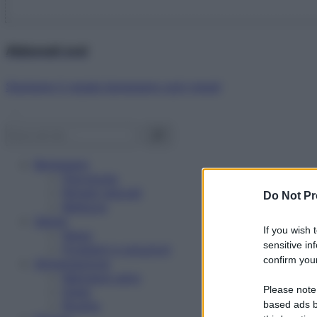
Abbonati ora!
Starbene ti regala benessere ogni mese!
Benessere
Psicologia
Rimedi naturali
Do Not Pr
Bellezza
Salute
If you wish 
News
sensitive in
Problemi e soluzioni
confirm your
Alimentazione
Mangiare sano
Please note
Diete
Ricette
based ads b