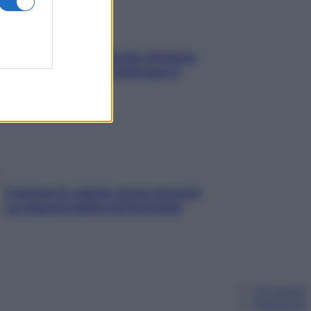
In menopausa il rischio d’infarto
aumenta: è ora di rinforzare il
cuore
Contare le calorie serve ancora?
La risposta della nutrizionista
Chi siamo
Pubblicità