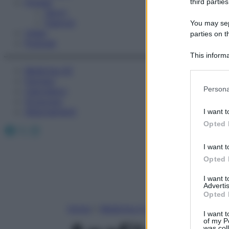
Fitness
third parties
Sport
Esercizi
You may sepa
Video
parties on t
Podcast
This informa
Participants
Medicina AZ
Farmaci
Please note
Persona
Calcolatori
information 
Oroscopo
deny consent
Abbonamenti
I want t
in below Go
Opted 
Facebook
X
Instagram
I want t
Opted 
I want 
Advertis
Opted 
Home
»
Medicina A-Z
I want t
of my P
was col