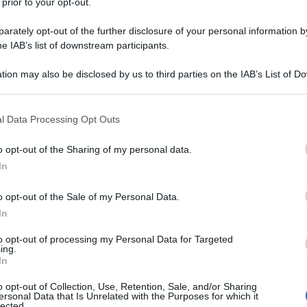
 prior to your opt-out.
rately opt-out of the further disclosure of your personal information by
he IAB’s list of downstream participants.
tion may also be disclosed by us to third parties on the IAB’s List of 
 that may further disclose it to other third parties.
 that this website/app uses one or more Google services and may gath
l Data Processing Opt Outs
including but not limited to your visit or usage behaviour. You may click 
 to Google and its third-party tags to use your data for below specifi
o opt-out of the Sharing of my personal data.
ogle consent section.
In
o opt-out of the Sale of my Personal Data.
In
to opt-out of processing my Personal Data for Targeted
ing.
In
o opt-out of Collection, Use, Retention, Sale, and/or Sharing
ersonal Data that Is Unrelated with the Purposes for which it
lected.