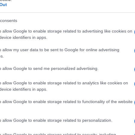
Out
consents
o allow Google to enable storage related to advertising like cookies on
Le
evice identifiers in apps.
ti preferite
o allow my user data to be sent to Google for online advertising
s.
to allow Google to send me personalized advertising.
o allow Google to enable storage related to analytics like cookies on
evice identifiers in apps.
zato dall’introduzione di un
allergene
nell’
organismo
,
ll’introduzione di una nuova dose, anche minima, della
o allow Google to enable storage related to functionality of the website
bbondante di
anticorpi
di tipo E (IgE) che, al secondo
o allow Google to enable storage related to personalization.
anismo
sostanze come l’
istamina
, le quali scatenano
o allow Google to enable storage related to security, including