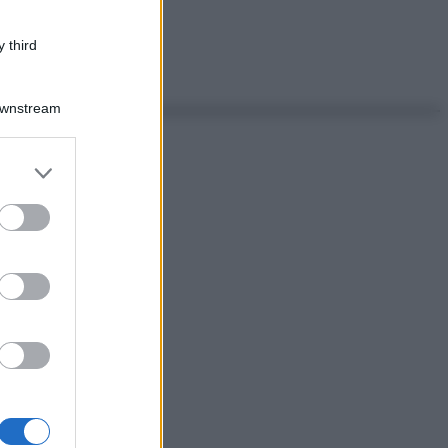
 third
Downstream
er and store
to grant or
ed purposes