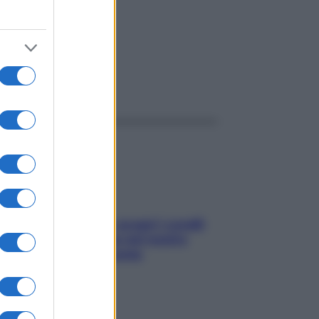
ggi anche
Non solo Maldive: scopri i coralli
che si nascondono nel nostro
Mediterraneo (e come
proteggerli)