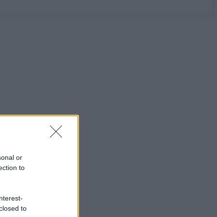
sonal or
ection to
nterest-
closed to