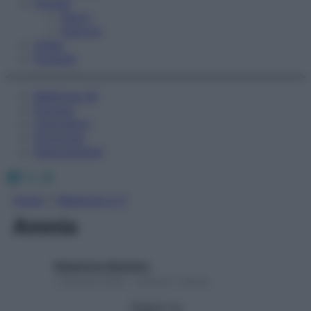
Fitness
Sport
Esercizi
Video
Podcast
Medicina AZ
Farmaci
Calcolatori
Oroscopo
Abbonamenti
Facebook
X
Instagram
Home
»
Medicina A-Z
Amnio
Redazione Starbene
1 Gennaio 2025 – Lettura 1 minuto
Seguici su