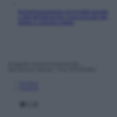
Perché la pressione con il caldo scende
e sale all’improvviso: cosa succede alle
donne e cosa fare subito
© Belpietro Edizioni Periodiche SRL –
Riproduzione riservata – P.Iva 13673600964
Chi siamo
Pubblicità
Facebook
X
Instagram