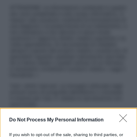
ATTENZIONE: Le informazioni contenute in questo
sito sono presentate a solo scopo informativo, in
nessun caso possono costituire la formulazione di
una diagnosi o la prescrizione di un trattamento, e
non intendono e non devono in alcun modo
sostituire il rapporto diretto medico-paziente o la
visita specialistica. Si raccomanda di chiedere
sempre il parere del proprio medico curante e/o di
specialisti riguardo qualsiasi indicazione riportata.
Se si hanno dubbi o quesiti sull’uso di un farmaco
è necessario contattare il proprio medico. Leggi il
Disclaimer »
Tutti i diritti riservati. Le immagini utilizzate negli
articoli sono di proprietà dell’editore o concesse
in licenza per l’uso. È vietata la riproduzione non
autorizzata.
Do Not Process My Personal Information
Informativa
If you wish to opt-out of the sale, sharing to third parties, or