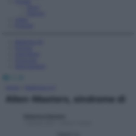
Fitness
Sport
Esercizi
Video
Podcast
Medicina AZ
Farmaci
Calcolatori
Oroscopo
Abbonamenti
Facebook
X
Instagram
Home
»
Medicina A-Z
Allen-Masters, sindrome di
Redazione Starbene
1 Gennaio 2025 – Lettura 1 minuto
Seguici su