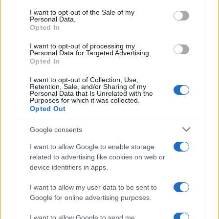
services and may gather and store information including but
I want to opt-out of the Sale of my
Personal Data.
not limited to your visit or usage behaviour. You may click to
Opted In
grant or deny consent to Google and its third-party tags to
use your data for below specified purposes in below Google
I want to opt-out of processing my
consent section.
Personal Data for Targeted Advertising.
Opted In
I want to opt-out of Collection, Use,
Retention, Sale, and/or Sharing of my
Personal Data that Is Unrelated with the
Purposes for which it was collected.
Opted Out
Google consents
I want to allow Google to enable storage
related to advertising like cookies on web or
device identifiers in apps.
I want to allow my user data to be sent to
Google for online advertising purposes.
I want to allow Google to send me