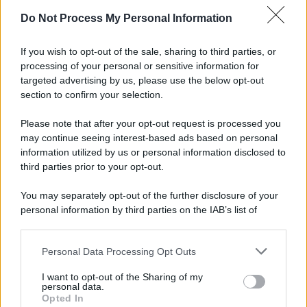
Do Not Process My Personal Information
Informativa
Privacy Policy
If you wish to opt-out of the sale, sharing to third parties, or
Cookie Policy
processing of your personal or sensitive information for
Note Legali
targeted advertising by us, please use the below opt-out
Preferenze Privacy
section to confirm your selection.
Please note that after your opt-out request is processed you
may continue seeing interest-based ads based on personal
information utilized by us or personal information disclosed to
third parties prior to your opt-out.
You may separately opt-out of the further disclosure of your
personal information by third parties on the IAB’s list of
downstream participants.
Personal Data Processing Opt Outs
This information may also be disclosed by us to third parties
on the IAB’s List of Downstream Participants that may further
I want to opt-out of the Sharing of my
disclose it to other third parties.
personal data.
Opted In
Please note that this website/app uses one or more Google