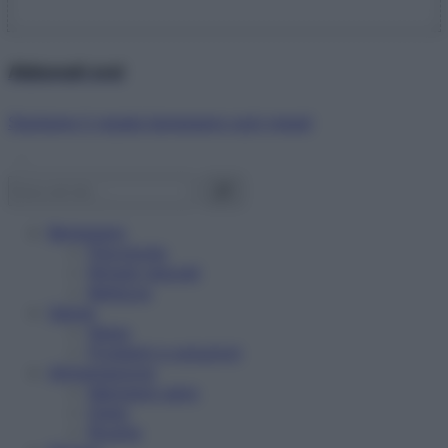
Abbonati ora!
Starbene ti regala benessere ogni mese!
Benessere
Psicologia
Rimedi naturali
Bellezza
Salute
News
Problemi e soluzioni
Alimentazione
Mangiare sano
Diete
Ricette