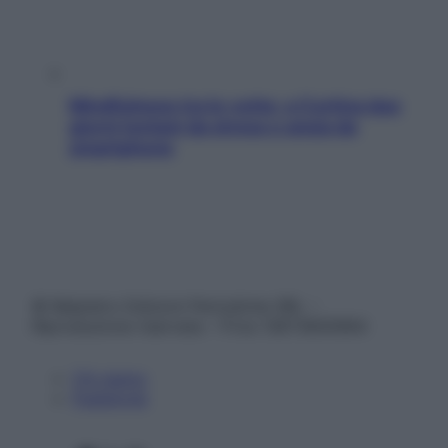
Mindfulness tra le vette: a Cortina due
giorni lontani da stress e ansia da
smartphone
© Belpietro Edizioni Periodiche SRL –
Riproduzione riservata – P.Iva 13673600964
Chi siamo
Pubblicità