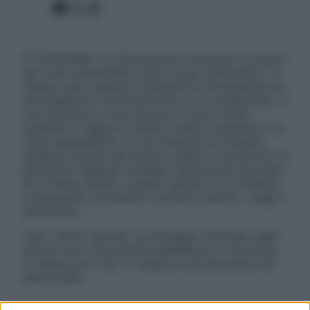
Facebook
X
Instagram
ATTENZIONE: Le informazioni contenute in questo
sito sono presentate a solo scopo informativo, in
nessun caso possono costituire la formulazione di
una diagnosi o la prescrizione di un trattamento, e
non intendono e non devono in alcun modo
sostituire il rapporto diretto medico-paziente o la
visita specialistica. Si raccomanda di chiedere
sempre il parere del proprio medico curante e/o di
specialisti riguardo qualsiasi indicazione riportata.
Se si hanno dubbi o quesiti sull’uso di un farmaco
è necessario contattare il proprio medico. Leggi il
Disclaimer »
Tutti i diritti riservati. Le immagini utilizzate negli
articoli sono di proprietà dell’editore o concesse
in licenza per l’uso. È vietata la riproduzione non
autorizzata.