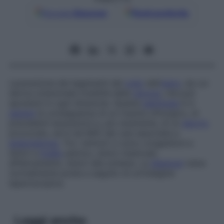
Google
Discover
Fonti preferite
Lacerazione dei legamenti del
collo
dell’
utero
, da cui
deriva un’anomala mobilità della
cervice
, che può
spostarsi in ogni direzione. Questa
patologia
è in
genere
la conseguenza di un trauma chirurgico, di
precedenti lacerazioni e, più raramente, di un
aborto
provocato, ed è nel 68% dei casi associata a
endometriosi
. Tra i sintomi vi sono congestioni e
dolori a
livello
pelvico, dolori mestruali,
affaticamento, dolori alla schiena. La
diagnosi
viene
normalmente posta a seguito di un’indagine
laparoscopica.
Leggi anche