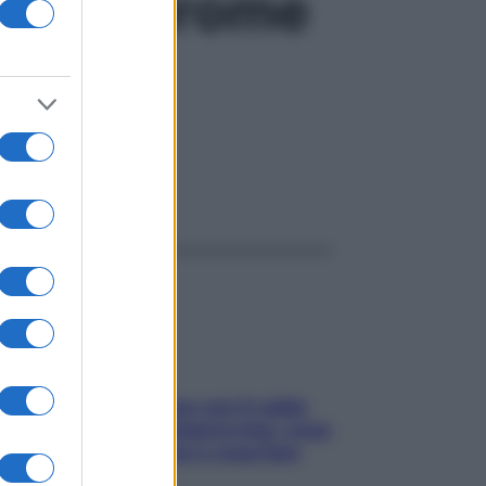
e , sindrome
ggi anche
Perché la pressione con il caldo
scende e sale all’improvviso: cosa
succede alle donne e cosa fare
subito