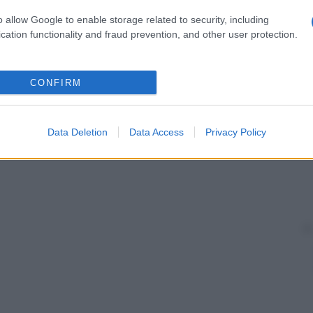
o allow Google to enable storage related to security, including
mi periodiche,
espressione
di un’
alterazione
transitoria
cation functionality and fraud prevention, and other user protection.
.
 Alice nel paese delle meraviglie sono assimilati alle
ntomatologia, transitoria, è simile a quella di questo
CONFIRM
oll si sia ispirato proprio alle aure visive che
per descrivere alcuni personaggi del suo libro.
Data Deletion
Data Access
Privacy Policy