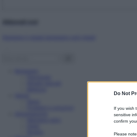
Abbonati ora!
Starbene ti regala benessere ogni mese!
Benessere
Psicologia
Rimedi naturali
Bellezza
Do Not Pr
Salute
News
Problemi e soluzioni
If you wish 
Alimentazione
sensitive in
Mangiare sano
confirm your
Diete
Ricette
Please note