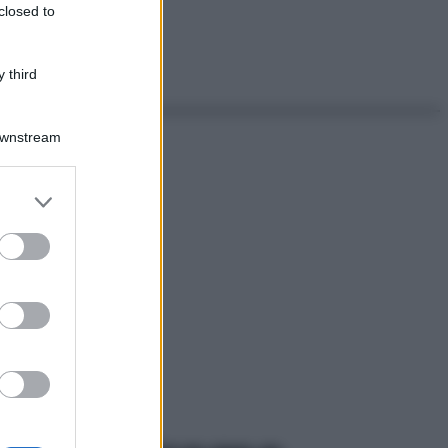
closed to
 third
Downstream
er and store
to grant or
ed purposes