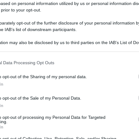
ased on personal information utilized by us or personal information dis
 prior to your opt-out.
rately opt-out of the further disclosure of your personal information by
he IAB’s list of downstream participants.
tion may also be disclosed by us to third parties on the IAB’s List of 
 that may further disclose it to other third parties.
 that this website/app uses one or more Google services and may gath
l Data Processing Opt Outs
including but not limited to your visit or usage behaviour. You may click 
 to Google and its third-party tags to use your data for below specifi
o opt-out of the Sharing of my personal data.
ogle consent section.
In
o opt-out of the Sale of my Personal Data.
In
to opt-out of processing my Personal Data for Targeted
ing.
In
o opt-out of Collection, Use, Retention, Sale, and/or Sharing