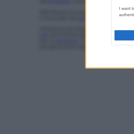
dell’
immagine
corporea.
I want t
Nell’infanzia si possono verificare sindro
authenti
e funzionale del
sistema nervoso
centrale
Solitamente gli attacchi della
sindrome
di
crisi
emicraniche dell’
adulto
, poiché la si
tipo di
patologia
. Si ritiene che
Lewis
Carr
percepiva prima degli attacchi emicranici 