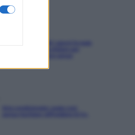
Doccia, lavarsi tutti i giorni fa male
alla pelle? I miti da sfatare per
proteggerla davvero senza
stressarla
Aria condizionata: usala così,
senza rischiare raffreddore & Co.