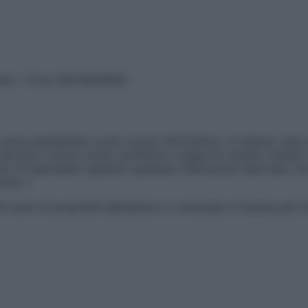
vata – P.Iva 13673600964
sono presentate a solo scopo informativo, in nessun caso p
devono in alcun modo sostituire il rapporto diretto medico-p
 di specialisti riguardo qualsiasi indicazione riportata. Se
aimer »
ticoli sono di proprietà dell’editore o concesse in licenza per 