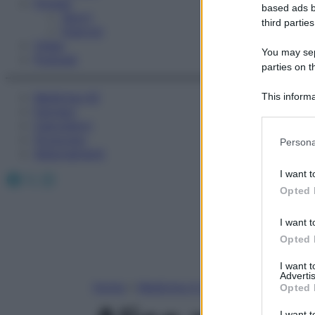
Fitness
based ads b
Sport
third parties
Esercizi
Video
You may sepa
Podcast
parties on t
Medicina AZ
This informa
Farmaci
Participants
Calcolatori
Please note
Oroscopo
Persona
information 
Abbonamenti
deny consent
I want t
Facebook
X
Instagram
in below Go
Opted 
I want t
Opted 
I want 
Advertis
Home
»
Medicina A-Z
Opted 
I want t