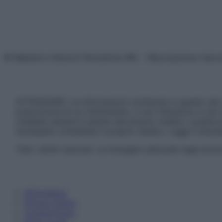
© Belpietro Edizioni Periodiche SRL – Riproduzione riser
ATTENZIONE: Le informazioni contenute in questo sito 
prescrizione di un trattamento, e non intendono e non 
chiedere sempre il parere del proprio medico curante e/o
necessario contattare il proprio medico. Leggi il Discl
Tutti i diritti riservati. Le immagini utilizzate negli ar
Informativa
Privacy Policy
Cookie Policy