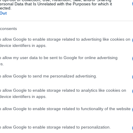
ese delle meravigli
ersonal Data that Is Unrelated with the Purposes for which it
lected.
Out
consents
o allow Google to enable storage related to advertising like cookies on
evice identifiers in apps.
Le
o allow my user data to be sent to Google for online advertising
s.
ti preferite
to allow Google to send me personalized advertising.
o allow Google to enable storage related to analytics like cookies on
evice identifiers in apps.
o allow Google to enable storage related to functionality of the website
lare di emicrania associata a disturbi visivi, che
i cause sono sconosciute. Nelle classificazioni più
indrome
è stata sostituita dall’
espressione
“emicrania
o allow Google to enable storage related to personalization.
ituita da un’alterata percezione, una distorsione