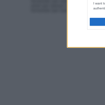
fermentate (per esempio il brandy dal vino)
I want t
amidi (per esempio la vodka da grano e pa
authenti
fermentate (per esempio la grappa dalle 