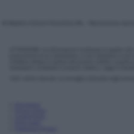
© Belpietro Edizioni Periodiche SRL – Riproduzione riser
ATTENZIONE: Le informazioni contenute in questo sito 
prescrizione di un trattamento, e non intendono e non 
chiedere sempre il parere del proprio medico curante e/o
necessario contattare il proprio medico. Leggi il Discl
Tutti i diritti riservati. Le immagini utilizzate negli ar
Informativa
Privacy Policy
Cookie Policy
Note Legali
Preferenze Privacy