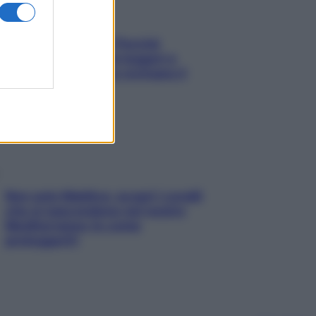
Fame dopo cena? Perché
succede e 6 snack leggeri e
appetitosi che non rovinano il
sonno
Non solo Maldive: scopri i coralli
che si nascondono nel nostro
Mediterraneo (e come
proteggerli)