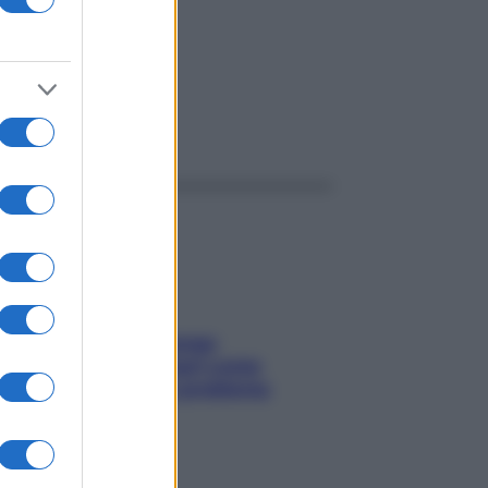
ggi anche
Capelli spezzati lungo
l’attaccatura? Scopri come
risolvere l’annoso problema