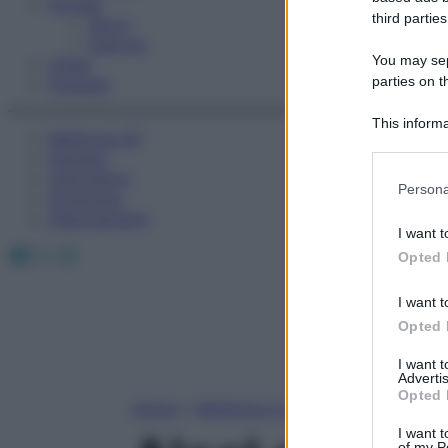
Fitness
third parties
Sport
Esercizi
You may sepa
Video
parties on t
Podcast
This informa
Medicina AZ
Participants
Farmaci
Calcolatori
Please note
Persona
Oroscopo
information 
Abbonamenti
deny consent
I want t
in below Go
Facebook
X
Instagram
Opted 
I want t
Opted 
I want 
Advertis
Opted 
Home
»
Medicina A-Z
I want t
of my P