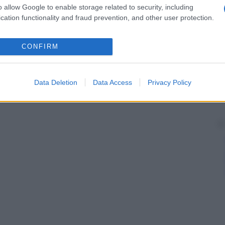
, di cereali o di altri vegetali ricchi di
zucchero
o
o allow Google to enable storage related to security, including
tate), di residui della produzione di bevande
cation functionality and fraud prevention, and other user protection.
vinacce).
CONFIRM
Data Deletion
Data Access
Privacy Policy