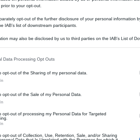
 prior to your opt-out.
rately opt-out of the further disclosure of your personal information by
he IAB’s list of downstream participants.
tion may also be disclosed by us to third parties on the IAB’s List of 
 that may further disclose it to other third parties.
 that this website/app uses one or more Google services and may gath
l Data Processing Opt Outs
including but not limited to your visit or usage behaviour. You may click 
 to Google and its third-party tags to use your data for below specifi
o opt-out of the Sharing of my personal data.
ogle consent section.
In
o opt-out of the Sale of my Personal Data.
In
to opt-out of processing my Personal Data for Targeted
ing.
In
o opt-out of Collection, Use, Retention, Sale, and/or Sharing
ersonal Data that Is Unrelated with the Purposes for which it