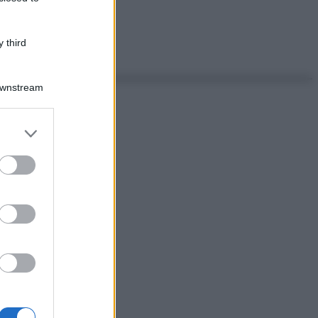
 third
Downstream
er and store
to grant or
ed purposes