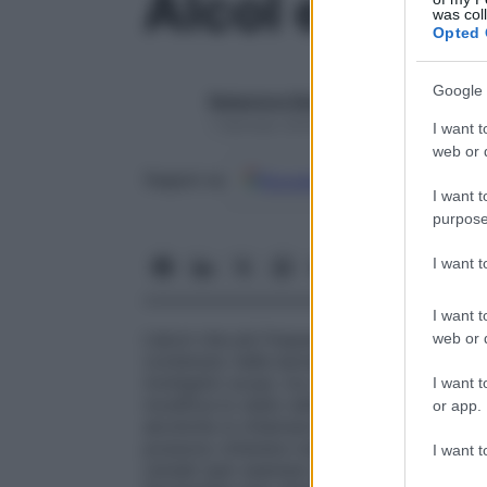
Alcol etilico
was col
Opted 
Google 
Redazione Starbene
1 Gennaio 2025 – Lettura 1 minuto
I want t
web or d
Google
Discover
Fon
Seguici su
I want t
purpose
I want 
I want t
L’alcol che più frequentemente viene con
web or d
contenuto nelle bevande alcoliche è l’alco
molteplici scopi, tra cui quelli derivanti da
I want t
modifica lo stato dell’umore e lo stato di
or app.
alcoliche si chiamano anche spiritose, pe
possono ottenere mediante
fermentazion
I want t
cereali (per esempio il vino dall’uva o la b