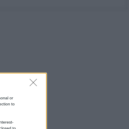
sonal or
ection to
nterest-
closed to