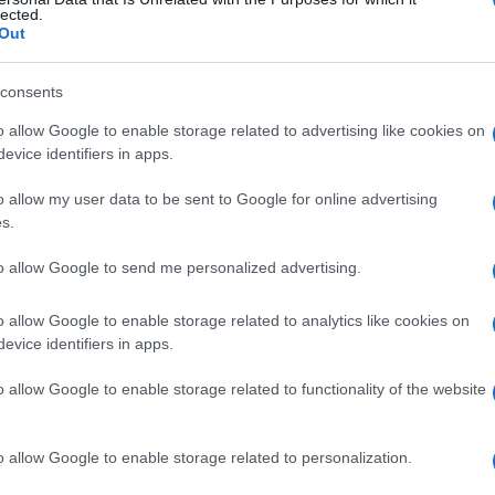
lected.
Out
consents
Le
o allow Google to enable storage related to advertising like cookies on
evice identifiers in apps.
ti preferite
o allow my user data to be sent to Google for online advertising
s.
to allow Google to send me personalized advertising.
o allow Google to enable storage related to analytics like cookies on
sumato con la nostra
alimentazione
e che è
evice identifiers in apps.
l etilico o
etanolo
, sostanza usata da secoli con
i suoi effetti sul
sistema nervoso
. L’alcol, infatti,
o allow Google to enable storage related to functionality of the website
 vigilanza e provoca euforia; non a caso le bevande
rché contengono “spirito”. Le bevande alcoliche si
e
alcolica degli zuccheri contenuti nei frutti o nei
o allow Google to enable storage related to personalization.
irra dall’orzo) o per distillazione di bevande