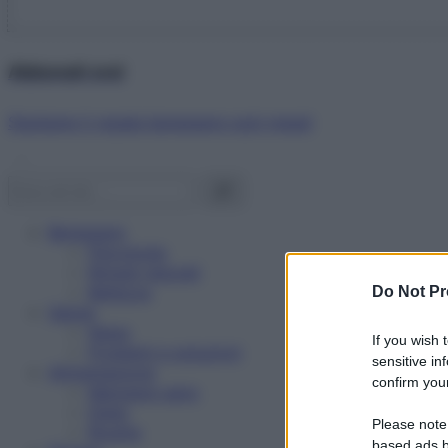
Abbonati ora!
Starbene ti regala benessere ogni mese!
Benessere
Psicologia
Rimedi naturali
Bellezza
Do Not Pr
Salute
News
If you wish 
Problemi e soluzioni
sensitive in
Alimentazione
confirm your
Mangiare sano
Diete
Please note
Ricette
based ads b