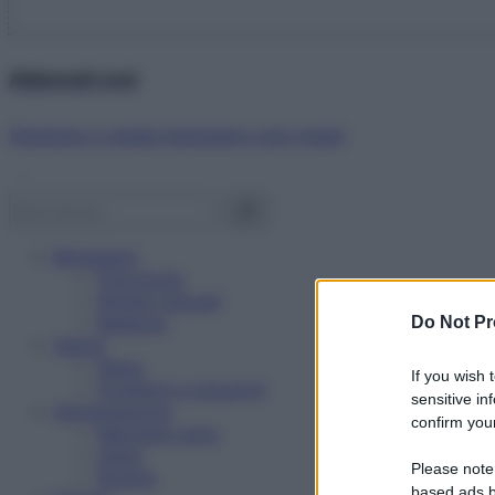
Abbonati ora!
Starbene ti regala benessere ogni mese!
Benessere
Psicologia
Rimedi naturali
Bellezza
Do Not Pr
Salute
News
If you wish 
Problemi e soluzioni
sensitive in
Alimentazione
confirm your
Mangiare sano
Diete
Please note
Ricette
based ads b