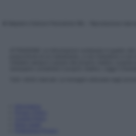
© Belpietro Edizioni Periodiche SRL – Riproduzione riser
ATTENZIONE: Le informazioni contenute in questo sito 
prescrizione di un trattamento, e non intendono e non 
chiedere sempre il parere del proprio medico curante e/o
necessario contattare il proprio medico. Leggi il Discl
Tutti i diritti riservati. Le immagini utilizzate negli ar
Informativa
Privacy Policy
Cookie Policy
Note Legali
Preferenze Privacy