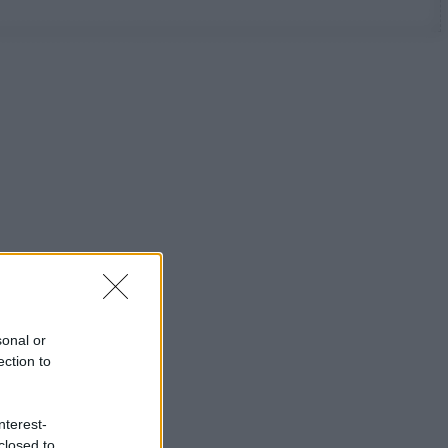
sonal or
ection to
nterest-
closed to