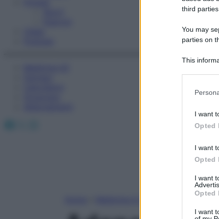
Fitness
third parties
Sport
Esercizi
You may sepa
Video
parties on t
Podcast
This informa
Medicina AZ
Participants
Farmaci
Calcolatori
Please note
Persona
Oroscopo
information 
Abbonamenti
deny consent
I want t
in below Go
Facebook
X
Instagram
Opted 
I want t
Opted 
I want 
Advertis
Opted 
Home
»
Medicina A-Z
I want t
of my P