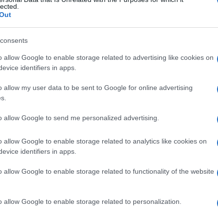
mioma
lected.
Out
consents
Le
o allow Google to enable storage related to advertising like cookies on
evice identifiers in apps.
ti preferite
o allow my user data to be sent to Google for online advertising
s.
to allow Google to send me personalized advertising.
o allow Google to enable storage related to analytics like cookies on
andolare, fibroso e muscolare liscio, come il
tumore
evice identifiers in apps.
della
prostata
o della
colecisti
.
o allow Google to enable storage related to functionality of the website
o allow Google to enable storage related to personalization.