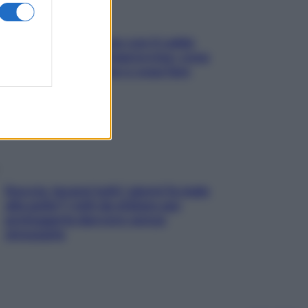
Perché la pressione con il caldo
scende e sale all’improvviso: cosa
succede alle donne e cosa fare
subito
Doccia, lavarsi tutti i giorni fa male
alla pelle? I miti da sfatare per
proteggerla davvero senza
stressarla