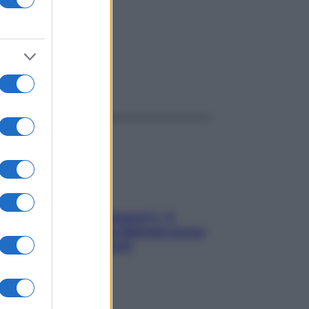
ggi anche
«Oggi che se magnamo?»: 4
ricette facili di Max Mariola senza
pesare gli ingredienti