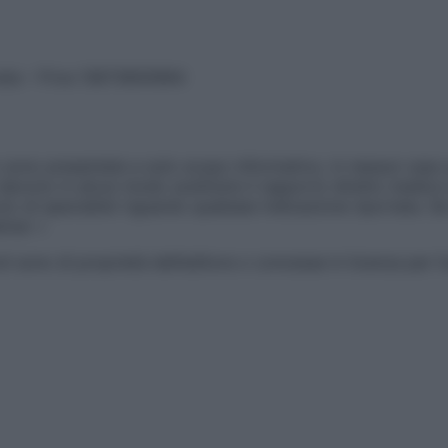
vata – P.Iva 13673600964
sono presentate a solo scopo informativo, in nessun caso p
devono in alcun modo sostituire il rapporto diretto medico-p
 di specialisti riguardo qualsiasi indicazione riportata. Se
aimer »
ticoli sono di proprietà dell’editore o concesse in licenza per 