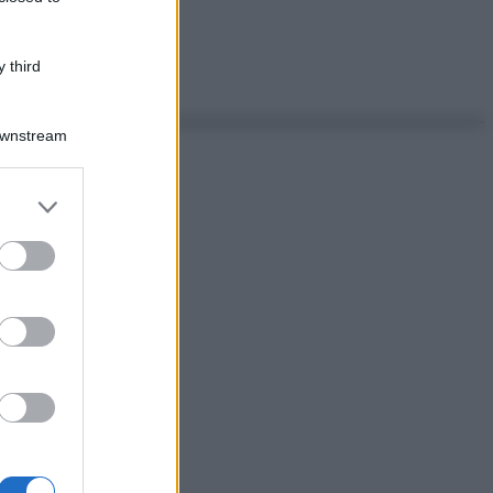
 third
Downstream
er and store
to grant or
ed purposes