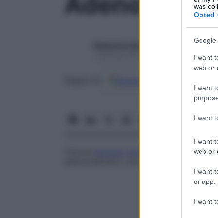
Adenofibro
was col
Opted 
Google 
Redazione Starbene
1 Gennaio 2025 – Lettura 1 minuto
I want t
web or d
Google
Discover
Fon
Seguici su
I want t
purpose
I want 
I want t
Tumore
benigno
composto
da
tessuto
ghi
web or d
adenomatoide o una
lesione
iperplastica 
I want t
or app.
I want t