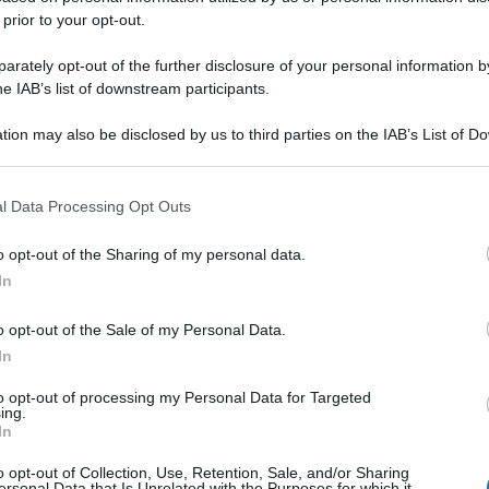
 prior to your opt-out.
rately opt-out of the further disclosure of your personal information by
he IAB’s list of downstream participants.
tion may also be disclosed by us to third parties on the IAB’s List of 
 that may further disclose it to other third parties.
 that this website/app uses one or more Google services and may gath
l Data Processing Opt Outs
including but not limited to your visit or usage behaviour. You may click 
 to Google and its third-party tags to use your data for below specifi
o opt-out of the Sharing of my personal data.
ogle consent section.
In
o opt-out of the Sale of my Personal Data.
In
to opt-out of processing my Personal Data for Targeted
ing.
In
o opt-out of Collection, Use, Retention, Sale, and/or Sharing
ersonal Data that Is Unrelated with the Purposes for which it