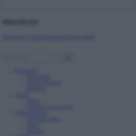
Abbonati ora!
Starbene ti regala benessere ogni mese!
Benessere
Psicologia
Rimedi naturali
Bellezza
Salute
News
Problemi e soluzioni
Alimentazione
Mangiare sano
Diete
Ricette