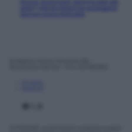
Doccia, lavarsi tutti i giorni fa male alla
pelle? I miti da sfatare per proteggerla
davvero senza stressarla
© Belpietro Edizioni Periodiche SRL –
Riproduzione riservata – P.Iva 13673600964
Chi siamo
Pubblicità
Facebook
X
Instagram
ATTENZIONE: Le informazioni contenute in questo