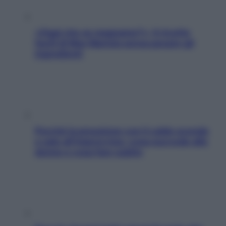
«Oggi che se magnamo?»: 4 ricette
facili di Max Mariola senza pesare gli
ingredienti
Perché la pressione con il caldo scende
e sale all’improvviso: cosa succede alle
donne e cosa fare subito