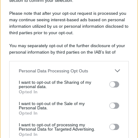
Note Legali
section to confirm your selection.
Preferenze Privacy
Please note that after your opt-out request is processed you
may continue seeing interest-based ads based on personal
information utilized by us or personal information disclosed to
third parties prior to your opt-out.
You may separately opt-out of the further disclosure of your
personal information by third parties on the IAB’s list of
downstream participants.
Personal Data Processing Opt Outs
This information may also be disclosed by us to third parties
on the IAB’s List of Downstream Participants that may further
I want to opt-out of the Sharing of my
disclose it to other third parties.
personal data.
Opted In
Please note that this website/app uses one or more Google
services and may gather and store information including but
I want to opt-out of the Sale of my
Personal Data.
not limited to your visit or usage behaviour. You may click to
Opted In
grant or deny consent to Google and its third-party tags to
use your data for below specified purposes in below Google
I want to opt-out of processing my
consent section.
Personal Data for Targeted Advertising.
Opted In