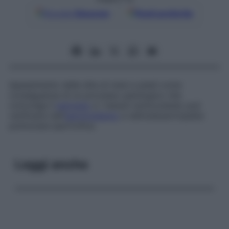
Google
Discover
Fonti preferite
Ispessimento delle dita di mani e piedi come
conseguenza di un processo patologico che
coinvolge il
periostio
e i tessuti sottocutanei; può
verificarsi nell’
ipertiroidismo
e nell’osteoartropatia
polmonare ipertrofica.
Leggi anche