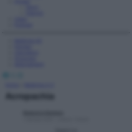
Fitness
Sport
Esercizi
Video
Podcast
Medicina AZ
Farmaci
Calcolatori
Oroscopo
Abbonamenti
Facebook
X
Instagram
Home
»
Medicina A-Z
Acropachia
Redazione Starbene
1 Gennaio 2025 – Lettura 1 minuto
Seguici su